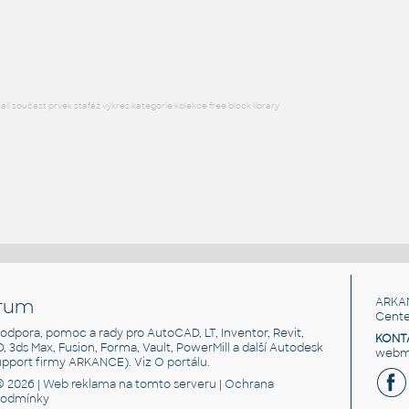
DWG
Rostliny, stromy
l součást prvek stafáž výkres kategorie kolekce free block library
rum
ARKA
Cente
, podpora, pomoc a rady pro AutoCAD, LT, Inventor, Revit,
KONT
3D, 3ds Max, Fusion, Forma, Vault, PowerMill a další Autodesk
webma
support firmy ARKANCE). Viz
O portálu
.
© 2026 |
Web reklama
na tomto serveru |
Ochrana
podmínky