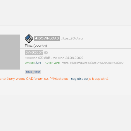
◄ DOWNLOAD
fikus_20.dwg
Fíkus (doufám)
DWG2007
Velikost
470,8kB
• ze dne
24.09.2009
Umístil:
Jure^
• Autor:
Jure
•
md5: ebe5dfd1515cd5c5014b300c5443f392
fikus
ficus
rované členy webu CADforum.cz. Přihlaste se -
registrace
je bezplatná.