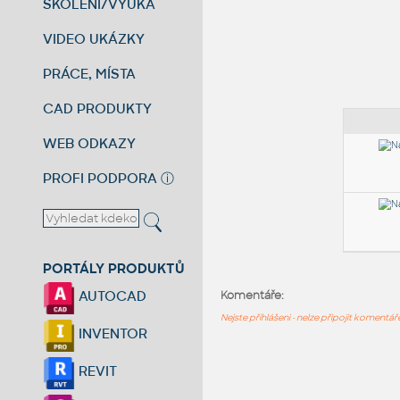
ŠKOLENÍ/VÝUKA
VIDEO UKÁZKY
PRÁCE, MÍSTA
CAD PRODUKTY
WEB ODKAZY
PROFI PODPORA
ⓘ
PORTÁLY PRODUKTŮ
AUTOCAD
Komentáře:
Nejste přihlášeni - nelze připojit komentá
INVENTOR
REVIT