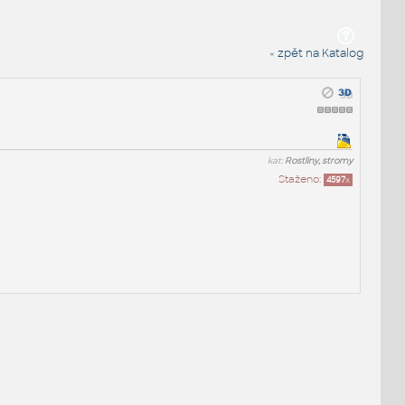
« zpět na Katalog
kat:
Rostliny, stromy
Staženo:
4597
x