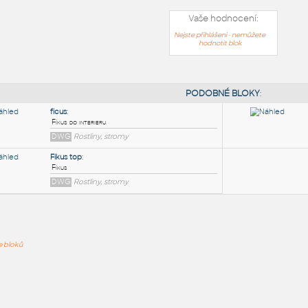
Vaše hodnocení:
Nejste přihlášeni - nemůžete
hodnotit blok
PODOB
ficus
:
ře bloků
Fíkus do interieru
DWG
Rostliny, stromy
Fikus top
:
Fíkus