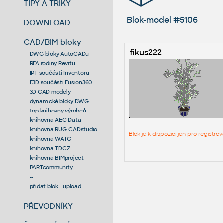
TIPY A TRIKY
Blok-model #5106
DOWNLOAD
CAD/BIM bloky
fikus222
DWG bloky AutoCADu
RFA rodiny Revitu
IPT součásti Inventoru
F3D součásti Fusion360
3D CAD modely
dynamické bloky DWG
top knihovny výrobců
knihovna AEC Data
knihovna RUG-CADstudio
Blok je k dispozici jen pro regist
knihovna WATG
knihovna TDCZ
knihovna BIMproject
PARTcommunity
--
přidat blok - upload
PŘEVODNÍKY