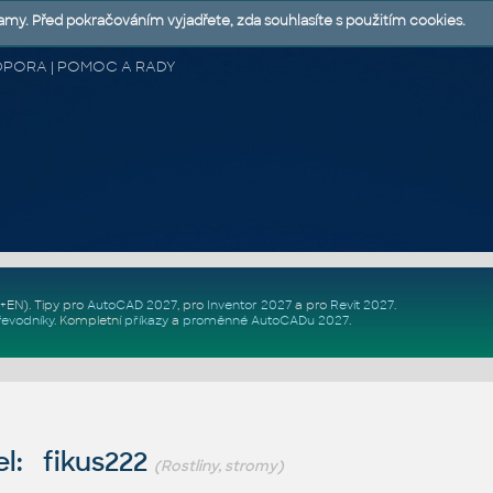
lamy. Před pokračováním vyjadřete, zda souhlasíte s použitím cookies.
 PODPORA | POMOC A RADY
Z+EN)
. Tipy pro
AutoCAD 2027
, pro
Inventor 2027
a pro
Revit 2027
.
řevodníky
.
Kompletní
příkazy
a
proměnné AutoCADu 2027
.
l: fikus222
(Rostliny, stromy)