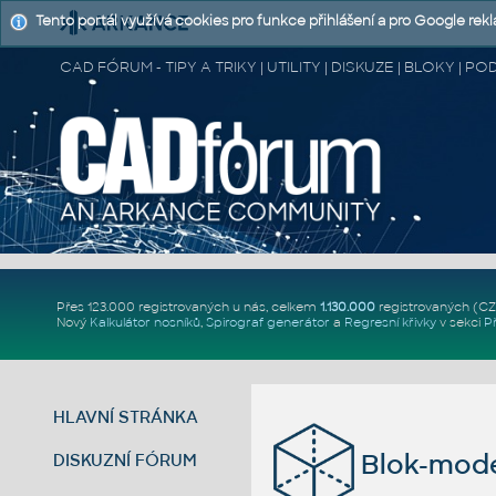
Tento portál využívá cookies pro funkce přihlášení a pro Google rek
CAD FÓRUM - TIPY A TRIKY | UTILITY | DISKUZE | BLOKY |
Přes 123.000 registrovaných u nás, celkem
1.130.000
registrovaných (C
Nový
Kalkulátor nosníků
,
Spirograf generátor
a
Regresní křivky
v sekci
P
HLAVNÍ STRÁNKA
Blok-mode
DISKUZNÍ FÓRUM