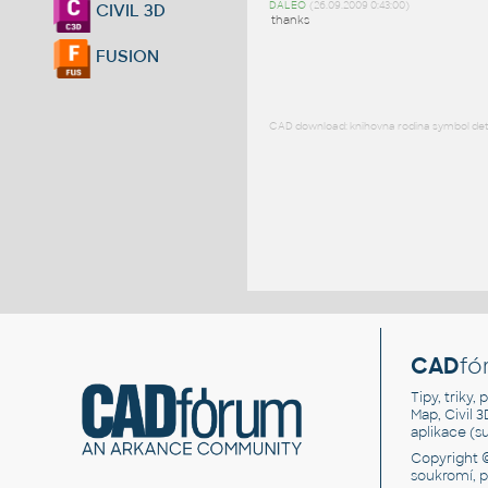
DALEO
(26.09.2009 0:43:00)
CIVIL 3D
thanks
FUSION
CAD download: knihovna rodina symbol detai
CAD
fó
Tipy, triky
Map, Civil 
aplikace (
Copyright 
soukromí, 