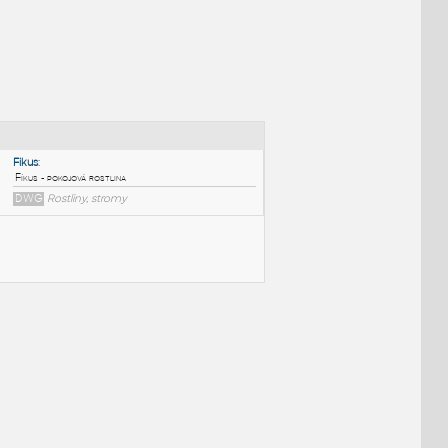
NÉ BLOKY
:
Fikus
:
Fíkus - pokojová rostlina
DWG
Rostliny, stromy