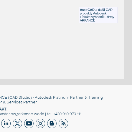
AutoCAD
a další CAD
produkty Autodesk
získáte výhodně u firmy
ARKANCE
NCE
(CAD Studio) - Autodesk Platinum Partner & Training
r & Services Partner
AKT:
ster.cz@arkance.world | tel. +420 910 970 111