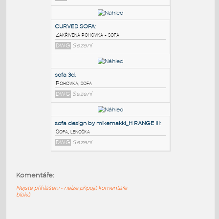
PODOBNÉ BLOKY
:
B&B Italia - Sofa Tufty-time - Sofa angle
elements
:
B&B Italia - Sofa Tufty-time - Sofa angle
elements
RFA
Sezení
CURVED SOFA
:
Zakřivená pohovka - sofa
DWG
Sezení
sofa 3d
:
Komentáře:
Pohovka, sofa
DWG
Sezení
Nejste přihlášeni - nelze připojit komentáře
bloků