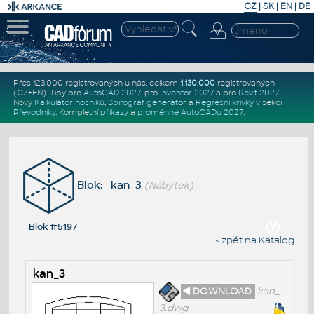
CZ
|
SK
|
EN
|
DE
Přes 123.000 registrovaných u nás, celkem
1.130.000
registrovaných
(CZ+EN)
. Tipy pro
AutoCAD 2027
, pro
Inventor 2027
a pro
Revit 2027
.
Nový
Kalkulátor nosníků
,
Spirograf generátor
a
Regresní křivky
v sekci
Převodníky
.
Kompletní
příkazy
a
proměnné AutoCADu 2027
.
Blok: kan_3
(Nábytek)
Blok #5197
« zpět na Katalog
kan_3
◄ DOWNLOAD
kan_
3.dwg