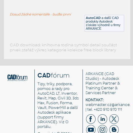
sofa design by mikemakki_H RANGE III
:
Sofa, lenoška
Dosud žádné komentáře - buďte první
DWG
Sezení
AutoCAD
a další CAD
produkty Autodesk
získáte výhodně u firmy
ARKANCE
CAD download: knihovna rodina symbol detail součást
prvek stafáž výkres kategorie kolekce free block library
CAD
fórum
ARKANCE
(CAD
Studio) - Autodesk
Platinum Partner &
Tipy, triky, podpora,
Training Center &
pomoc a rady pro
Services Partner
AutoCAD, LT, Inventor,
Revit, Map, Civil 3D, 3ds
KONTAKT:
Max, Fusion, Forma,
webmaster.cz@arkance.w
Vault, PowerMill a další
| tel. +420 910 970 111
Autodesk aplikace
(support firmy
ARKANCE). Viz
O
portálu
.