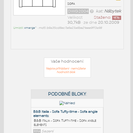
sofa
DWG2004
kat:
Nábytek
Velikost
Staženo:
1674
x
30,7kB
• ze dne
20.10.2009
Umístil:
xmarga^
•
md5: b9a35cd8ec7a6e23a6be21eee9ff3a98
Vaše hodnocení:
Nejste přihlášeni - nemůžete
hodnotit blok