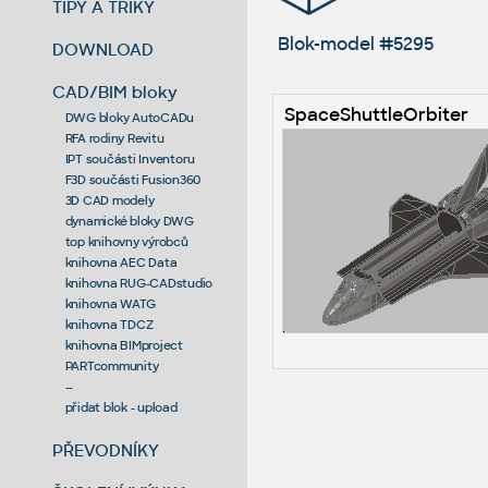
TIPY A TRIKY
Blok-model #5295
DOWNLOAD
CAD/BIM bloky
SpaceShuttleOrbiter
DWG bloky AutoCADu
RFA rodiny Revitu
IPT součásti Inventoru
F3D součásti Fusion360
3D CAD modely
dynamické bloky DWG
top knihovny výrobců
knihovna AEC Data
knihovna RUG-CADstudio
knihovna WATG
knihovna TDCZ
knihovna BIMproject
PARTcommunity
--
přidat blok - upload
PŘEVODNÍKY