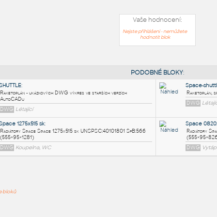
Vaše hodnocení:
Nejste přihlášeni - nemůžete
hodnotit blok
PODOB
SHUTTLE
:
Raketoplán - ukázkových DWG výkres ve starších verzích
ře bloků
AutoCADu
DWG
Létající