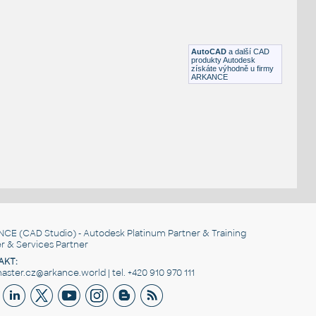
Space 0820x515 sk
:
Radiátory Space Space 0820x515 sk UNSPSC:40101801 SfB:566
(555×95×826)
DWG
Vytápění
AutoCAD
a další CAD
produkty Autodesk
získáte výhodně u firmy
ARKANCE
NCE
(CAD Studio) - Autodesk Platinum Partner & Training
r & Services Partner
AKT:
ster.cz@arkance.world | tel. +420 910 970 111