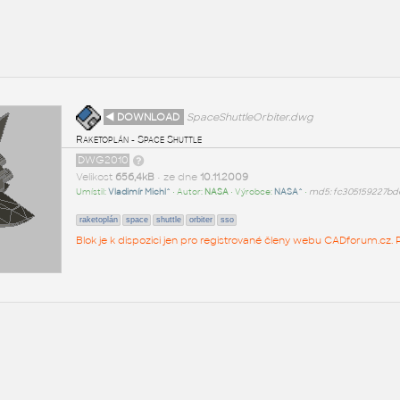
◄ DOWNLOAD
SpaceShuttleOrbiter.dwg
Raketoplán - Space Shuttle
DWG2010
Velikost
656,4kB
• ze dne
10.11.2009
Umístil:
Vladimír Michl^
• Autor:
NASA
• Výrobce:
NASA^
•
md5: fc305159227bd
raketoplán
space
shuttle
orbiter
sso
Blok je k dispozici jen pro registrované členy webu CADforum.cz. P