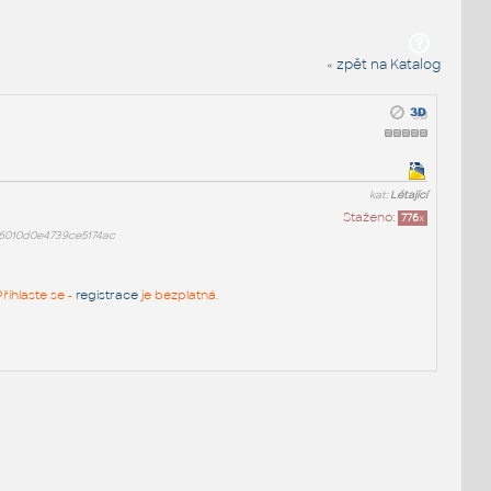
« zpět na Katalog
kat:
Létající
Staženo:
776
x
6010d0e4739ce5174ac
řihlaste se -
registrace
je bezplatná.