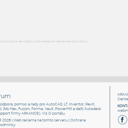
Space 1275x515 sk
:
Radiátory Space Space 1275x515 sk UNSPSC:40101801 SfB:566
(555×95×1281)
DWG
Koupelna, WC
l součást prvek stafáž výkres kategorie kolekce free block library
rum
ARKA
Cente
, podpora, pomoc a rady pro AutoCAD, LT, Inventor, Revit,
KONT
3D, 3ds Max, Fusion, Forma, Vault, PowerMill a další Autodesk
webma
support firmy ARKANCE). Viz
O portálu
.
© 2026 |
Web reklama
na tomto serveru |
Ochrana
podmínky