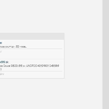
NÉ BLOKY
:
Space-shuttle
:
Raketoplán, space shuttle - 3D model
DWG
Létající