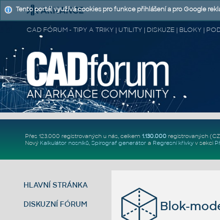
Tento portál využívá cookies pro funkce přihlášení a pro Google rek
CAD FÓRUM - TIPY A TRIKY | UTILITY | DISKUZE | BLOKY |
Přes 123.000 registrovaných u nás, celkem
1.130.000
registrovaných (C
Nový
Kalkulátor nosníků
,
Spirograf generátor
a
Regresní křivky
v sekci
P
HLAVNÍ STRÁNKA
Blok-mode
DISKUZNÍ FÓRUM