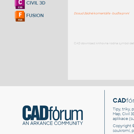
CIVIL 3D
Dosud žádné komentáře - buďte první
FUSION
CAD download: knihovna rodina symbol detai
CAD
fó
Tipy, triky
Map, Civil 
aplikace (
Copyright 
soukromí, 