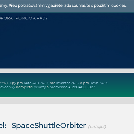
lamy. Před pokračováním vyjadřete, zda souhlasíte s použitím cookies.
 PODPORA | POMOC A RADY
Z+EN)
. Tipy pro
AutoCAD 2027
, pro
Inventor 2027
a pro
Revit 2027
.
řevodníky
.
Kompletní
příkazy
a
proměnné AutoCADu 2027
.
l: SpaceShuttleOrbiter
(Létající)