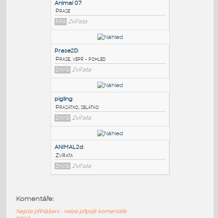
PODOBNÉ BLOKY
:
Animal 07
:
Prase
RFA
Zvířata
Prase2D
:
Prase, vepř - pohled
DWG
Zvířata
pigling
:
Komentáře:
Prasátko, selátko
Nejste přihlášeni - nelze připojit komentáře
DWG
Zvířata
bloků