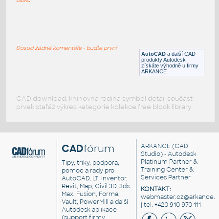
ANIMAL2d
:
Zvířata
Dosud žádné komentáře - buďte první
DWG
Zvířata
AutoCAD
a další CAD
produkty Autodesk
získáte výhodně u firmy
ARKANCE
CAD download: knihovna rodina symbol detail součást
prvek stafáž výkres kategorie kolekce free block library
CAD
fórum
ARKANCE
(CAD
Studio) - Autodesk
Platinum Partner &
Tipy, triky, podpora,
Training Center &
pomoc a rady pro
Services Partner
AutoCAD, LT, Inventor,
Revit, Map, Civil 3D, 3ds
KONTAKT:
Max, Fusion, Forma,
webmaster.cz@arkance.w
Vault, PowerMill a další
| tel. +420 910 970 111
Autodesk aplikace
(support firmy