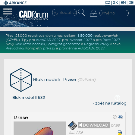
CZ
|
SK
|
EN
|
DE
Přes 123.000 registrovaných u nás, celkem
1.130.000
registrovaných
(CZ+EN)
. Tipy pro
AutoCAD 2027
, pro
Inventor 2027
a pro
Revit 2027
.
Nový
Kalkulátor nosníků
,
Spirograf generátor
a
Regresní křivky
v sekci
Převodníky
.
Kompletní
příkazy
a
proměnné AutoCADu 2027
.
Blok-model: Prase
(Zvířata)
Blok-model #532
« zpět na Katalog
Prase
◄ DOWNLOAD
pras
e.DWG