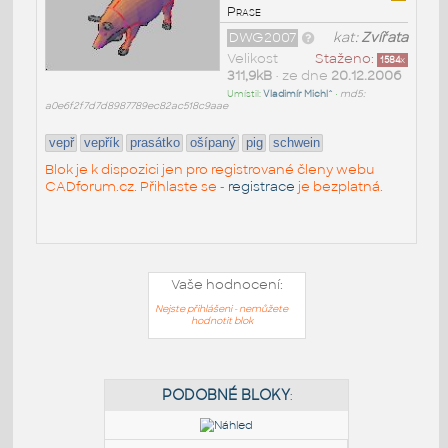
Prase
DWG2007
kat:
Zvířata
Velikost
Staženo:
1584
x
311,9kB
• ze dne
20.12.2006
Umístil:
Vladimír Michl^
•
md5:
a0e6f2f7d7d8987789ec82ac518c9aae
vepř
vepřík
prasátko
ošípaný
pig
schwein
Blok je k dispozici jen pro registrované členy webu
CADforum.cz. Přihlaste se -
registrace
je bezplatná.
Vaše hodnocení:
Nejste přihlášeni - nemůžete
hodnotit blok