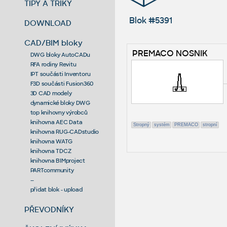
TIPY A TRIKY
Blok #5391
DOWNLOAD
CAD/BIM bloky
PREMACO NOSNIK
DWG bloky AutoCADu
RFA rodiny Revitu
IPT součásti Inventoru
F3D součásti Fusion360
3D CAD modely
dynamické bloky DWG
top knihovny výrobců
knihovna AEC Data
Stropný
systém
PREMACO
stropní
knihovna RUG-CADstudio
knihovna WATG
knihovna TDCZ
knihovna BIMproject
PARTcommunity
--
přidat blok - upload
PŘEVODNÍKY