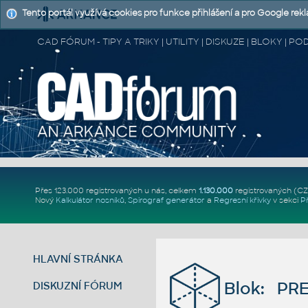
Tento portál využívá cookies pro funkce přihlášení a pro Google rek
CAD FÓRUM - TIPY A TRIKY | UTILITY | DISKUZE | BLOKY |
Přes 123.000 registrovaných u nás, celkem
1.130.000
registrovaných (C
Nový
Kalkulátor nosníků
,
Spirograf generátor
a
Regresní křivky
v sekci
P
HLAVNÍ STRÁNKA
Blok: PR
DISKUZNÍ FÓRUM