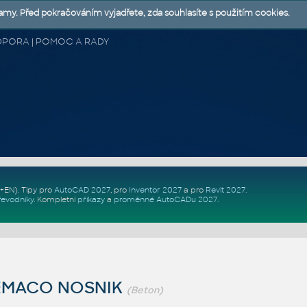
lamy. Před pokračováním vyjadřete, zda souhlasíte s použitím cookies.
 PODPORA | POMOC A RADY
Z+EN)
. Tipy pro
AutoCAD 2027
, pro
Inventor 2027
a pro
Revit 2027
.
řevodníky
.
Kompletní
příkazy
a
proměnné AutoCADu 2027
.
EMACO NOSNIK
(Beton)