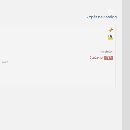
« zpět na Katalog
kat:
Beton
Staženo:
1787
x
c9a75