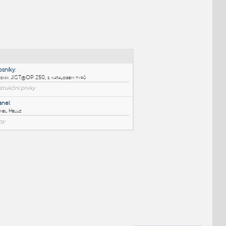
NÉ BLOKY
:
Stropní nosníky
:
Stropní nosník JIST®OP 250, s katalogem typů
RFA
Konstrukční prvky
Stropní panel
:
Stropní panel Heluz
RFA
Stropy