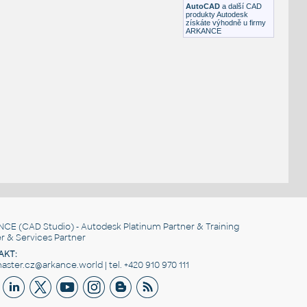
AutoCAD
a další CAD
produkty Autodesk
získáte výhodně u firmy
ARKANCE
NCE
(CAD Studio) - Autodesk Platinum Partner & Training
r & Services Partner
AKT:
ster.cz@arkance.world | tel. +420 910 970 111