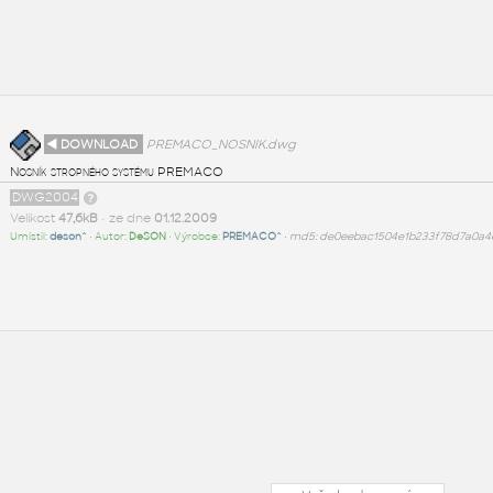
◄ DOWNLOAD
PREMACO_NOSNIK.dwg
Nosník stropného systému PREMACO
DWG2004
Velikost
47,6kB
• ze dne
01.12.2009
Umístil:
deson^
• Autor:
DeSON
• Výrobce:
PREMACO^
•
md5: de0eebac1504e1b233f78d7a0a4