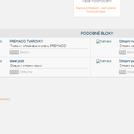
Vaše hodnocení:
Nejste přihlášeni - nemůžete
hodnotit blok
PODOB
PREMACO TVAROVKY
:
ře bloků
Tvarovky stropného systému PREMACO
DWG
Beton
steel joist
:
Ocelový stropní nosník
DWG
Střecha