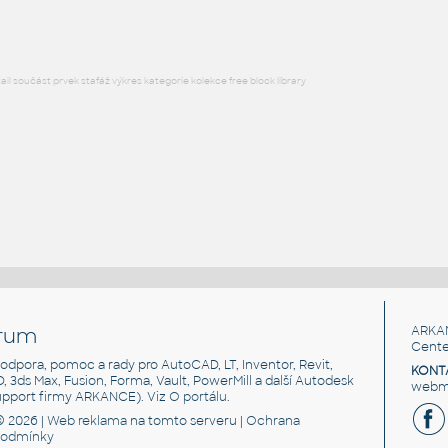
l součást prvek stafáž výkres kategorie kolekce free block library
rum
ARKA
Cente
, podpora, pomoc a rady pro AutoCAD, LT, Inventor, Revit,
KONT
3D, 3ds Max, Fusion, Forma, Vault, PowerMill a další Autodesk
webma
support firmy ARKANCE). Viz
O portálu
.
© 2026 |
Web reklama
na tomto serveru |
Ochrana
podmínky