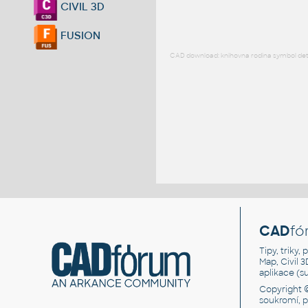
CIVIL 3D
FUSION
CAD download: knihovna rodina symbol detai
CAD
fó
Tipy, triky
Map, Civil 
aplikace (
Copyright 
soukromí, 