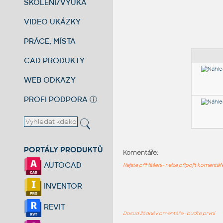
ŠKOLENÍ/VÝUKA
VIDEO UKÁZKY
PRÁCE, MÍSTA
CAD PRODUKTY
WEB ODKAZY
PROFI PODPORA
ⓘ
PORTÁLY PRODUKTŮ
Komentáře:
AUTOCAD
Nejste přihlášeni - nelze připojit komentá
INVENTOR
REVIT
Dosud žádné komentáře - buďte první