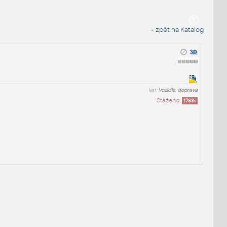
« zpět na Katalog
kat:
Vozidla, doprava
Staženo:
1783
x