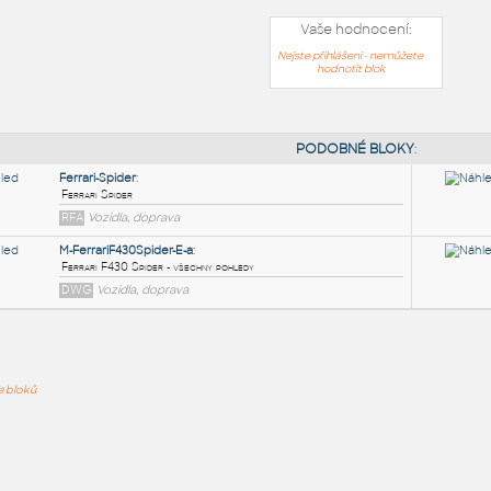
Vaše hodnocení:
Nejste přihlášeni - nemůžete
hodnotit blok
PODOB
Ferrari-Spider
:
ře bloků
Ferrari Spider
RFA
Vozidla, doprava
M-FerrariF430Spider-E-a
:
Ferrari F430 Spider - všechny pohledy