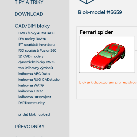
TIPY A TRIKY
Blok-model #5659
DOWNLOAD
CAD/BIM bloky
Ferrari spider
DWG bloky AutoCADu
RFA rodiny Revitu
IPT součásti Inventoru
F3D součásti Fusion360
3D CAD modely
dynamické bloky DWG
top knihovny výrobců
knihovna AEC Data
knihovna RUG-CADstudio
Blok je k dispozici jen pro regist
knihovna WATG
knihovna TDCZ
knihovna BIMproject
PARTcommunity
--
přidat blok - upload
PŘEVODNÍKY