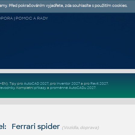
lamy. Před pokračováním vyjadřete, zda souhlasíte s použitím cookies.
 PODPORA | POMOC A RADY
Z+EN)
. Tipy pro
AutoCAD 2027
, pro
Inventor 2027
a pro
Revit 2027
.
řevodníky
.
Kompletní
příkazy
a
proměnné AutoCADu 2027
.
l: Ferrari spider
(Vozidla, doprava)