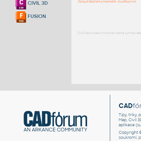
Dosud žádné komentáře - buďte první
CIVIL 3D
FUSION
CAD download: knihovna rodina symbol detai
CAD
fó
Tipy, triky
Map, Civil 
aplikace (
Copyright 
soukromí, 