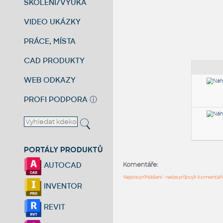
ŠKOLENÍ/VÝUKA
VIDEO UKÁZKY
PRÁCE, MÍSTA
CAD PRODUKTY
WEB ODKAZY
PROFI PODPORA
ⓘ
PORTÁLY PRODUKTŮ
AUTOCAD
Komentáře:
Nejste přihlášeni - nelze připojit komentá
INVENTOR
REVIT