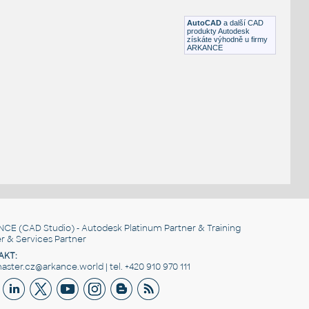
DWG
Vozidla, doprava
AutoCAD
a další CAD
produkty Autodesk
získáte výhodně u firmy
ARKANCE
NCE
(CAD Studio) - Autodesk Platinum Partner & Training
r & Services Partner
AKT:
ster.cz@arkance.world | tel. +420 910 970 111