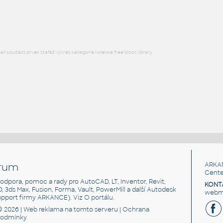
DWG
Vozidla, doprava
l součást prvek stafáž výkres kategorie kolekce free block library
rum
ARKA
Cente
, podpora, pomoc a rady pro AutoCAD, LT, Inventor, Revit,
KONT
3D, 3ds Max, Fusion, Forma, Vault, PowerMill a další Autodesk
webma
support firmy ARKANCE). Viz
O portálu
.
© 2026 |
Web reklama
na tomto serveru |
Ochrana
podmínky