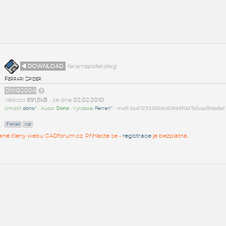
◄ DOWNLOAD
ferarrispider.dwg
Ferrari Spider
DWG2004
Velikost
691,5kB
• ze dne
02.02.2010
Umístil:
dono^
• Autor:
Dono
• Výrobce:
Ferrari^
•
md5: bc672333659c60444f0d7b5ca059a8af
Ferrari
car
rované členy webu CADforum.cz. Přihlaste se -
registrace
je bezplatná.