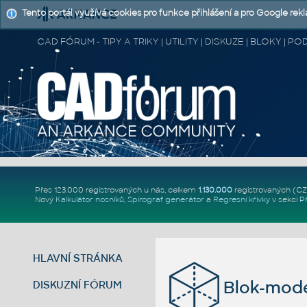
Tento portál využívá cookies pro funkce přihlášení a pro Google rek
CAD FÓRUM - TIPY A TRIKY | UTILITY | DISKUZE | BLOKY |
Přes 123.000 registrovaných u nás, celkem
1.130.000
registrovaných (C
Nový
Kalkulátor nosníků
,
Spirograf generátor
a
Regresní křivky
v sekci
P
HLAVNÍ STRÁNKA
Blok-mode
DISKUZNÍ FÓRUM