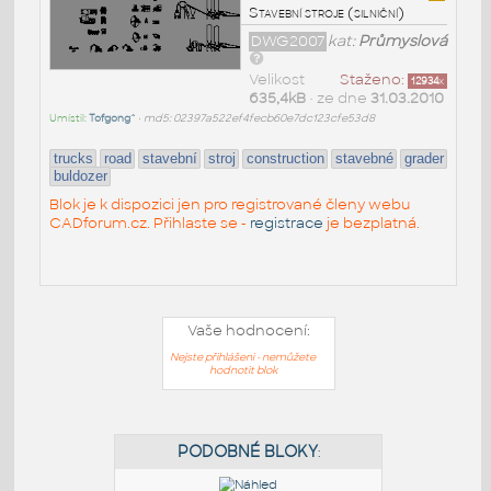
Stavební stroje (silniční)
DWG2007
kat:
Průmyslová
Velikost
Staženo:
12934
x
635,4kB
• ze dne
31.03.2010
Umístil:
Tofgong^
•
md5: 02397a522ef4fecb60e7dc123cfe53d8
trucks
road
stavební
stroj
construction
stavebné
grader
buldozer
Blok je k dispozici jen pro registrované členy webu
CADforum.cz. Přihlaste se -
registrace
je bezplatná.
Vaše hodnocení:
Nejste přihlášeni - nemůžete
hodnotit blok