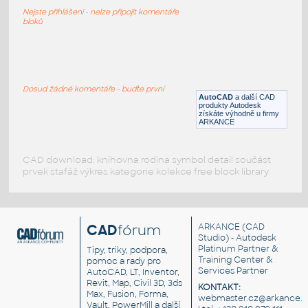
Vrtná souprava
Nejste přihlášeni - nelze připojit komentáře
DWG
Průmysl
bloků
Heavy_equipment
:
Těžké stavební stroje, bagry
Dosud žádné komentáře - buďte první
AutoCAD
a další CAD
DWG
Průmysl
produkty Autodesk
získáte výhodně u firmy
ARKANCE
CAD download: knihovna rodina symbol detail součást
prvek stafáž výkres kategorie kolekce free block library
CAD
fórum
ARKANCE
(CAD
Studio) - Autodesk
Platinum Partner &
Tipy, triky, podpora,
Training Center &
pomoc a rady pro
Services Partner
AutoCAD, LT, Inventor,
Revit, Map, Civil 3D, 3ds
KONTAKT:
Max, Fusion, Forma,
webmaster.cz@arkance.w
Vault, PowerMill a další