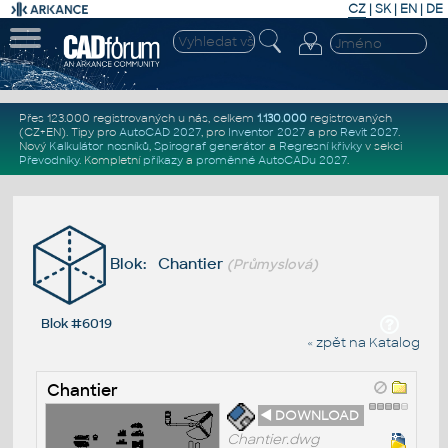
CZ
|
SK
|
EN
|
DE
Přes 123.000 registrovaných u nás, celkem
1.130.000
registrovaných
(CZ+EN)
. Tipy pro
AutoCAD 2027
, pro
Inventor 2027
a pro
Revit 2027
.
Nový
Kalkulátor nosníků
,
Spirograf generátor
a
Regresní křivky
v sekci
Převodníky
.
Kompletní
příkazy
a
proměnné AutoCADu 2027
.
Blok: Chantier
(Průmyslová)
Blok #6019
« zpět na Katalog
Chantier
◄ DOWNLOAD
Chantier.dwg