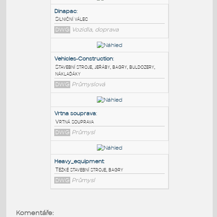
PODOBNÉ BLOKY
:
Dinapac
:
Silniční válec
DWG
Vozidla, doprava
Vehicles-Construction
:
Stavební stroje, jeřáby, bagry, buldozery,
náklaďáky
DWG
Průmyslová
Vrtna souprava
:
Komentáře: