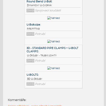
PODOBNÉ BLOKY
:
Round Bend U-Bolt
:
Dynamický U-svorník
DWG
Spojovací součásti
U-Bolt-size
:
pipe fitting
DWG
Potrubí
3D - STANDARD PIPE CLAMPS + U-BOLT
CLAMPS
:
Komentáře:
U-šrouby - trubní úchyty
Nejste přihlášeni - nelze připojit komentáře