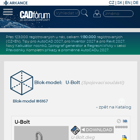
CZ
|
SK
|
EN
|
DE
Přes 123.000 registrovaných u nás, celkem
1.130.000
registrovaných
(CZ+EN)
. Tipy pro
AutoCAD 2027
, pro
Inventor 2027
a pro
Revit 2027
.
Nový
Kalkulátor nosníků
,
Spirograf generátor
a
Regresní křivky
v sekci
Převodníky
.
Kompletní
příkazy
a
proměnné AutoCADu 2027
.
Blok-model: U-Bolt
(Spojovací součásti)
Blok-model #6167
« zpět na Katalog
U-Bolt
◄ DOWNLOAD
U-Bolt.dwg