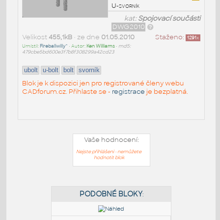
U-svorník
kat:
Spojovací součásti
DWG2010
Velikost
455,1kB
• ze dne
01.05.2010
Staženo:
1291
x
Umístil:
Fireballwilly^
• Autor:
Ken Williams
•
md5:
479cbe5bd600e3f7b8f308299a42cd23
ubolt
u-bolt
bolt
svorník
Blok je k dispozici jen pro registrované členy webu
CADforum.cz. Přihlaste se -
registrace
je bezplatná.
Vaše hodnocení:
Nejste přihlášeni - nemůžete
hodnotit blok