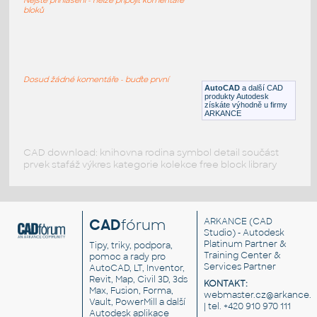
DWG
Potrubí
bloků
U-BOLTS
:
3D U-šrouby
Dosud žádné komentáře - buďte první
AutoCAD
a další CAD
DWG
Potrubí
produkty Autodesk
získáte výhodně u firmy
ARKANCE
CAD download: knihovna rodina symbol detail součást
prvek stafáž výkres kategorie kolekce free block library
CAD
fórum
ARKANCE
(CAD
Studio) - Autodesk
Platinum Partner &
Tipy, triky, podpora,
Training Center &
pomoc a rady pro
Services Partner
AutoCAD, LT, Inventor,
Revit, Map, Civil 3D, 3ds
KONTAKT:
Max, Fusion, Forma,
webmaster.cz@arkance.w
Vault, PowerMill a další
| tel. +420 910 970 111
Autodesk aplikace