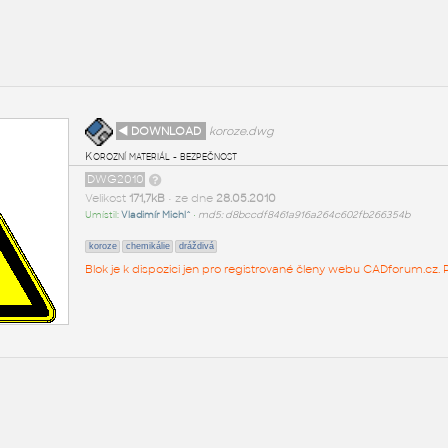
◄ DOWNLOAD
koroze.dwg
Korozní materiál - bezpečnost
DWG2010
Velikost
171,7kB
• ze dne
28.05.2010
Umístil:
Vladimír Michl^
•
md5: d8bccdf8461a916a264c602fb266354b
koroze
chemikálie
dráždivá
Blok je k dispozici jen pro registrované členy webu CADforum.cz. P