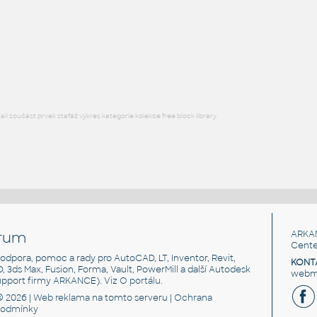
02_solná komora
:
komora na testování odolnosti proti korozi
DWG
_Různé-Jiné
l součást prvek stafáž výkres kategorie kolekce free block library
rum
ARKA
Cente
, podpora, pomoc a rady pro AutoCAD, LT, Inventor, Revit,
KONT
3D, 3ds Max, Fusion, Forma, Vault, PowerMill a další Autodesk
webma
support firmy ARKANCE). Viz
O portálu
.
© 2026 |
Web reklama
na tomto serveru |
Ochrana
podmínky