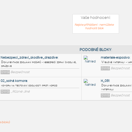
Vaše hodnocení:
Nejste přihlášeni - nemůžete
hodnotit blok
PODOB
Nebezpeci_zdravi_skodlive_drazdive
:
Dokumentace zdolávání požárů - nebezpečí zdraví škodlivé,
ře bloků
dráždivé
DWG
Bezpečnost