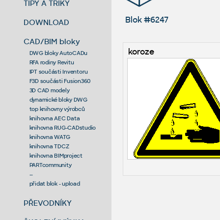
TIPY A TRIKY
Blok #6247
DOWNLOAD
CAD/BIM bloky
koroze
DWG bloky AutoCADu
RFA rodiny Revitu
IPT součásti Inventoru
F3D součásti Fusion360
3D CAD modely
dynamické bloky DWG
top knihovny výrobců
knihovna AEC Data
knihovna RUG-CADstudio
knihovna WATG
knihovna TDCZ
knihovna BIMproject
PARTcommunity
--
přidat blok - upload
PŘEVODNÍKY