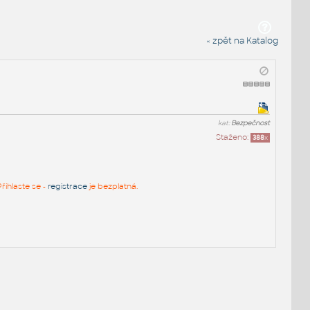
« zpět na Katalog
kat:
Bezpečnost
Staženo:
388
x
řihlaste se -
registrace
je bezplatná.