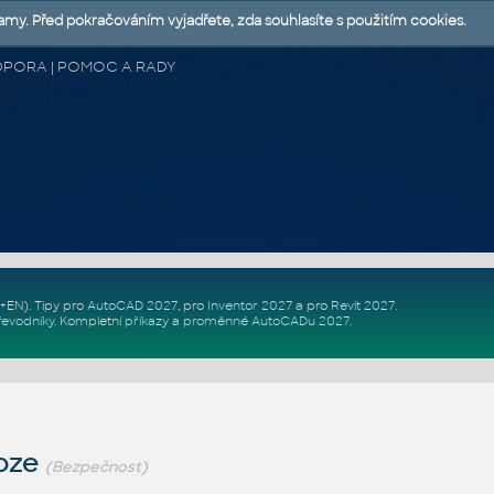
lamy. Před pokračováním vyjadřete, zda souhlasíte s použitím cookies.
 PODPORA | POMOC A RADY
Z+EN)
. Tipy pro
AutoCAD 2027
, pro
Inventor 2027
a pro
Revit 2027
.
řevodníky
.
Kompletní
příkazy
a
proměnné AutoCADu 2027
.
oze
(Bezpečnost)