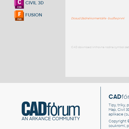
CIVIL 3D
FUSION
Dosud žádné komentáře - buďte první
CAD download: knihovna rodina symbol detai
CAD
fó
Tipy, triky
Map, Civil 
aplikace (
Copyright 
soukromí, 