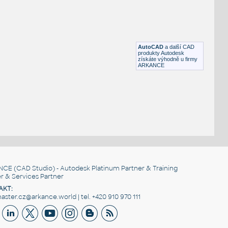
H_051
:
Dokumentace zdolávání požárů - místo shromaždiště evakuovaných osob, zvířat 
materiálu
DWG
Bezpečnost
AutoCAD
a další CAD
produkty Autodesk
získáte výhodně u firmy
ARKANCE
NCE
(CAD Studio) - Autodesk Platinum Partner & Training
r & Services Partner
AKT:
ster.cz@arkance.world | tel. +420 910 970 111