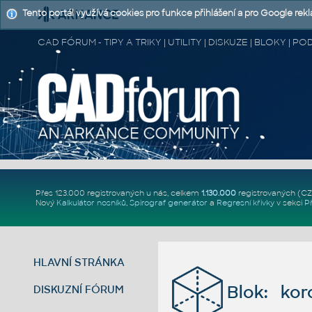
Tento portál využívá cookies pro funkce přihlášení a pro Google rek
CAD FÓRUM - TIPY A TRIKY | UTILITY | DISKUZE | BLOKY |
Přes 123.000 registrovaných u nás, celkem
1.130.000
registrovaných (C
Nový
Kalkulátor nosníků
,
Spirograf generátor
a
Regresní křivky
v sekci
P
HLAVNÍ STRÁNKA
Blok: kor
DISKUZNÍ FÓRUM