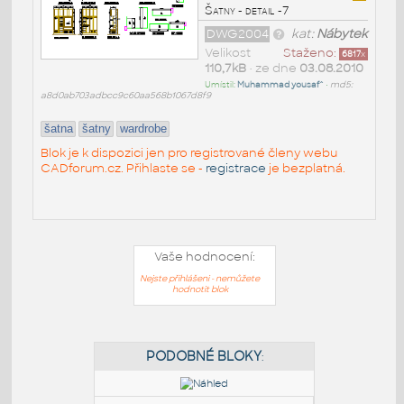
Šatny - detail -7
DWG2004
kat:
Nábytek
Velikost
Staženo:
6817
x
110,7kB
• ze dne
03.08.2010
Umístil:
Muhammad yousaf^
•
md5:
a8d0ab703adbcc9c60aa568b1067d8f9
šatna
šatny
wardrobe
Blok je k dispozici jen pro registrované členy webu
CADforum.cz. Přihlaste se -
registrace
je bezplatná.
Vaše hodnocení:
Nejste přihlášeni - nemůžete
hodnotit blok