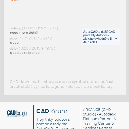
Wardrobe-funky
:
Dvoukřídlá šatna
(17.08.2016 6:27:17)
oddemp
DWG
Ložnice
AutoCAD
a další CAD
need more detail
produkty Autodesk
(17.11.2015 15:53:12)
shoov
získáte výhodně u firmy
ARKANCE
good
(02.03.2015 9:49:12)
aiailuv
good as reference
CAD download: knihovna rodina symbol detail součást
prvek stafáž výkres kategorie kolekce free block library
CAD
fórum
ARKANCE
(CAD
Studio) - Autodesk
Platinum Partner &
Tipy, triky, podpora,
Training Center &
pomoc a rady pro
Services Partner
AutoCAD, LT, Inventor,