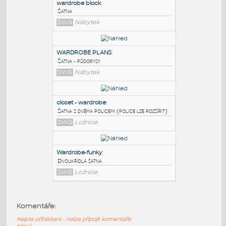
PODOBNÉ BLOKY
:
wardrobe block
:
Šatna
DWG
Nábytek
WARDROBE PLANS
:
Šatna - půdorysy
DWG
Nábytek
closet - wardrobe
:
Komentáře:
Šatna s dvěma policemi (police lze rozšířit)
Nejste přihlášeni - nelze připojit komentáře
DWG
Ložnice
bloků