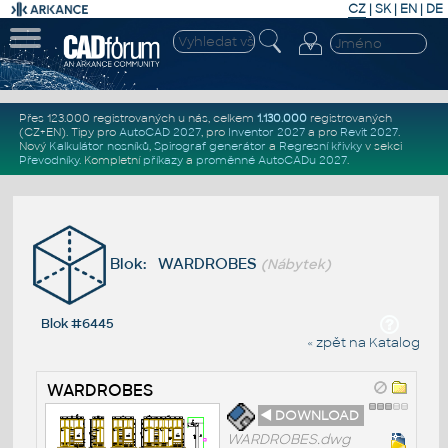
CZ
|
SK
|
EN
|
DE
Přes 123.000 registrovaných u nás, celkem
1.130.000
registrovaných
(CZ+EN)
. Tipy pro
AutoCAD 2027
, pro
Inventor 2027
a pro
Revit 2027
.
Nový
Kalkulátor nosníků
,
Spirograf generátor
a
Regresní křivky
v sekci
Převodníky
.
Kompletní
příkazy
a
proměnné AutoCADu 2027
.
Blok: WARDROBES
(Nábytek)
Blok #6445
« zpět na Katalog
WARDROBES
◄ DOWNLOAD
WARDROBES.dwg