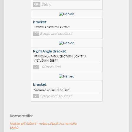
PODOBNÉ BLOKY
:
Bracket - Jacobs Pediment
:
Konzola římsy
RFA
Stěny
bracket
:
Konzola satelitní antény
IPT
Spojovací součásti
Right-Angle Bracket
:
Pravoúhlá patka se čtyřmi úchyty a
Komentáře:
výztužnými žebry
Nejste přihlášeni - nelze připojit komentáře
IPT
_Různé-Jiné
bloků