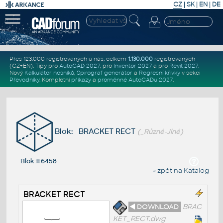
CZ
|
SK
|
EN
|
DE
Přes 123.000 registrovaných u nás, celkem
1.130.000
registrovaných
(CZ+EN)
. Tipy pro
AutoCAD 2027
, pro
Inventor 2027
a pro
Revit 2027
.
Nový
Kalkulátor nosníků
,
Spirograf generátor
a
Regresní křivky
v sekci
Převodníky
.
Kompletní
příkazy
a
proměnné AutoCADu 2027
.
Blok: BRACKET RECT
(_Různé-Jiné)
Blok #6458
« zpět na Katalog
BRACKET RECT
◄ DOWNLOAD
BRAC
KET_RECT.dwg