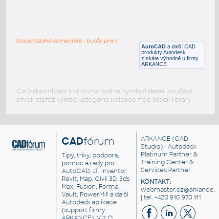
bracket
:
Konzola satelitní antény
Dosud žádné komentáře - buďte první
IPT
Spojovací součásti
AutoCAD
a další CAD
produkty Autodesk
získáte výhodně u firmy
ARKANCE
CAD download: knihovna rodina symbol detail součást
prvek stafáž výkres kategorie kolekce free block library
CAD
fórum
ARKANCE
(CAD
Studio) - Autodesk
Platinum Partner &
Tipy, triky, podpora,
Training Center &
pomoc a rady pro
Services Partner
AutoCAD, LT, Inventor,
Revit, Map, Civil 3D, 3ds
KONTAKT:
Max, Fusion, Forma,
webmaster.cz@arkance.w
Vault, PowerMill a další
| tel. +420 910 970 111
Autodesk aplikace
(support firmy
ARKANCE). Viz
O