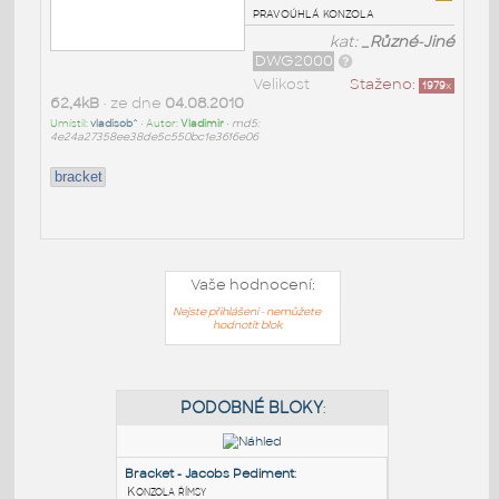
pravoúhlá konzola
kat:
_Různé-Jiné
DWG2000
Velikost
Staženo:
1979
x
62,4kB
• ze dne
04.08.2010
Umístil:
vladisob^
• Autor:
Vladimir
•
md5:
4e24a27358ee38de5c550bc1e3616e06
bracket
Vaše hodnocení:
Nejste přihlášeni - nemůžete
hodnotit blok