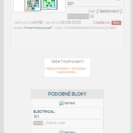
321
kat:
[-testovací-]
DWG2000
Velikost
1,42MB
• ze dne
02.09.2010
Staženo:
1864
x
Umístil:
Muhammad yousaf^
•
md5: 117a54869b8190ea318130cec337d841
Vaše hodnocení:
Nejste přihlášeni - nemůžete
hodnotit blok