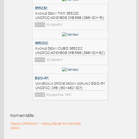
PODOBNÉ BLOKY
:
ELECTRICAL
:
321
DWG
_Různé-Jiné
355232
:
Kachle Desky TINY 355232
UNSPSC:40101808 SfB:568 (396×321×15)
DWG
Vytápění
365202
:
Kachle Desky CUBO 365202
UNSPSC:40101808 SfB:568 (396×321×62)
Komentáře:
DWG
Vytápění
Nejste přihlášeni - nelze připojit komentáře
bloků