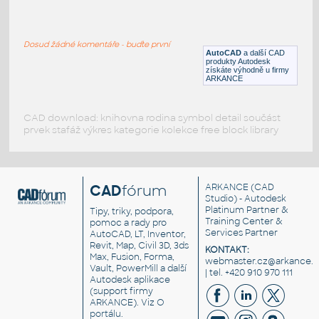
EGO-R1
:
Universální otočné držáky doplňků EGO-R1
UNSPSC: SfB: (60×482×321)
Dosud žádné komentáře - buďte první
DWG
Koupelna, WC
AutoCAD
a další CAD
produkty Autodesk
získáte výhodně u firmy
ARKANCE
CAD download: knihovna rodina symbol detail součást
prvek stafáž výkres kategorie kolekce free block library
CAD
fórum
ARKANCE
(CAD
Studio) - Autodesk
Platinum Partner &
Tipy, triky, podpora,
Training Center &
pomoc a rady pro
Services Partner
AutoCAD, LT, Inventor,
Revit, Map, Civil 3D, 3ds
KONTAKT:
Max, Fusion, Forma,
webmaster.cz@arkance.w
Vault, PowerMill a další
| tel. +420 910 970 111
Autodesk aplikace
(support firmy
ARKANCE). Viz
O
portálu
.