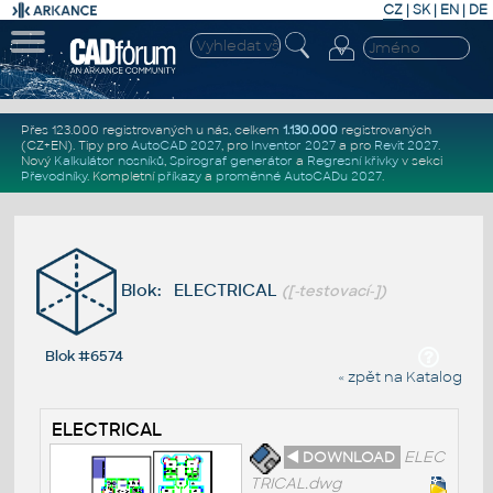
CZ
|
SK
|
EN
|
DE
Přes 123.000 registrovaných u nás, celkem
1.130.000
registrovaných
(CZ+EN)
. Tipy pro
AutoCAD 2027
, pro
Inventor 2027
a pro
Revit 2027
.
Nový
Kalkulátor nosníků
,
Spirograf generátor
a
Regresní křivky
v sekci
Převodníky
.
Kompletní
příkazy
a
proměnné AutoCADu 2027
.
Blok: ELECTRICAL
([-testovací-])
Blok #6574
« zpět na Katalog
ELECTRICAL
◄ DOWNLOAD
ELEC
TRICAL.dwg