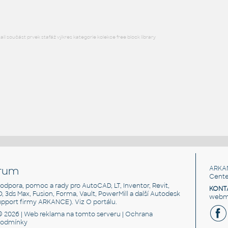
l součást prvek stafáž výkres kategorie kolekce free block library
rum
ARKA
Cente
, podpora, pomoc a rady pro AutoCAD, LT, Inventor, Revit,
KONT
3D, 3ds Max, Fusion, Forma, Vault, PowerMill a další Autodesk
webma
support firmy ARKANCE). Viz
O portálu
.
© 2026 |
Web reklama
na tomto serveru |
Ochrana
podmínky