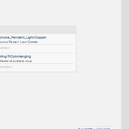
NÉ BLOKY
:
180_Artichoke_Pendent_Light-Copper
:
180 Artichoke Pendent Light-Copper
RFA
Osvětlení
Light-Ceiling-TriColorHanging
:
Lustr - tříbarevné zavěšené koule
DWG
Osvětlení