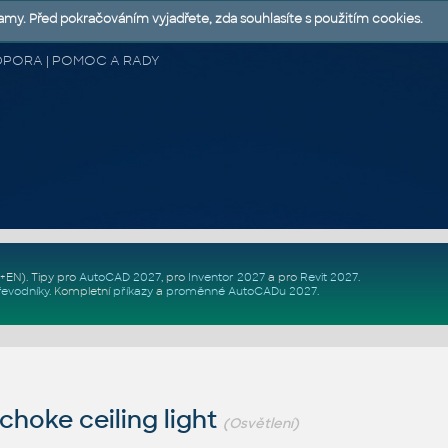
lamy. Před pokračováním vyjadřete, zda souhlasíte s použitím cookies.
 PODPORA | POMOC A RADY
Z+EN)
. Tipy pro
AutoCAD 2027
, pro
Inventor 2027
a pro
Revit 2027
.
řevodníky
.
Kompletní
příkazy
a
proměnné AutoCADu 2027
.
choke ceiling light
(Osvětlení)