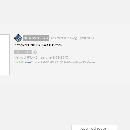
◄ DOWNLOAD
Artichoke_ceiling_light.dwg
Artichoke ceiling light elevation
DWG2007
Velikost
85,4kB
• ze dne
11.09.2010
Umístil:
XiraX^
•
md5: 6107197f43c009e98dfa8aea50c0ab4b
Vaše hodnocení: