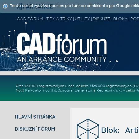
Tento portál využívá cookies pro funkce přihlášení a pro Google rek
CAD FÓRUM - TIPY A TRIKY | UTILITY | DISKUZE | BLOKY |
Přes 123.000 registrovaných u nás, celkem
1.129.000
registrovaných (C
Nový
Kalkulátor nosníků
,
Spirograf generátor
a
Regresní křivky
v sekci
P
HLAVNÍ STRÁNKA
Blok: Arti
DISKUZNÍ FÓRUM