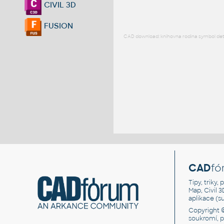
CIVIL 3D
FUSION
CAD download: knihovna rodina symbol detai
CAD
fó
Tipy, triky
Map, Civil 
aplikace (
Copyright 
soukromí, 