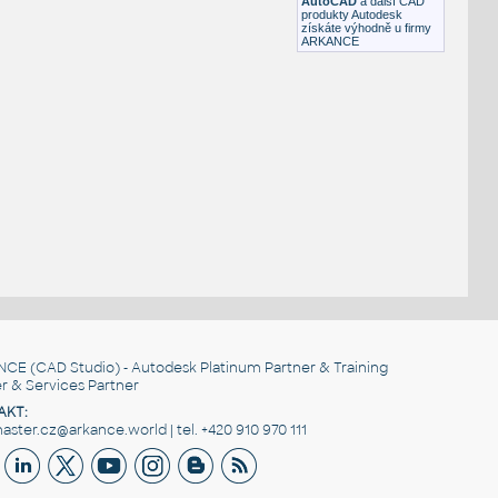
AutoCAD
a další CAD
produkty Autodesk
získáte výhodně u firmy
ARKANCE
NCE
(CAD Studio) - Autodesk Platinum Partner & Training
r & Services Partner
AKT:
ster.cz@arkance.world | tel. +420 910 970 111