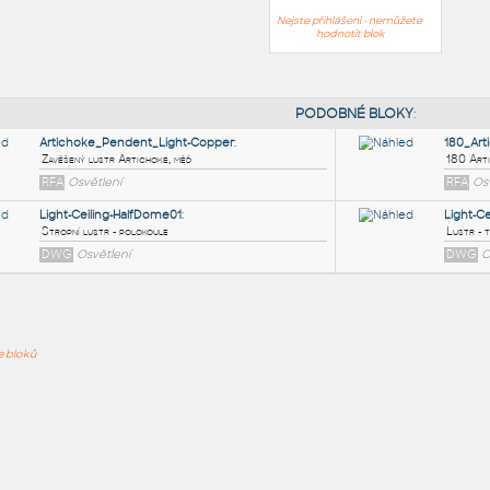
Nejste přihlášeni - nemůžete
hodnotit blok
PODOB
Artichoke_Pendent_Light-Copper
:
ře bloků
Zavěšený lustr Artichoke, měď
RFA
Osvětlení
Light-Ceiling-HalfDome01
:
Stropní lustr - polokoule
DWG
Osvětlení