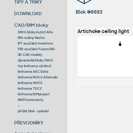
TIPY A TRIKY
Blok #6693
DOWNLOAD
CAD/BIM bloky
Artichoke ceiling light
DWG bloky AutoCADu
RFA rodiny Revitu
IPT součásti Inventoru
F3D součásti Fusion360
3D CAD modely
dynamické bloky DWG
top knihovny výrobců
knihovna AEC Data
knihovna RUG-CADstudio
knihovna WATG
knihovna TDCZ
knihovna BIMproject
PARTcommunity
--
přidat blok - upload
PŘEVODNÍKY