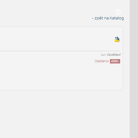
« zpět na Katalog
kat:
Osvětlení
Staženo:
4386
x