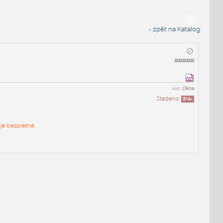
« zpět na Katalog
kat:
Okna
Staženo:
914
x
je bezplatná.