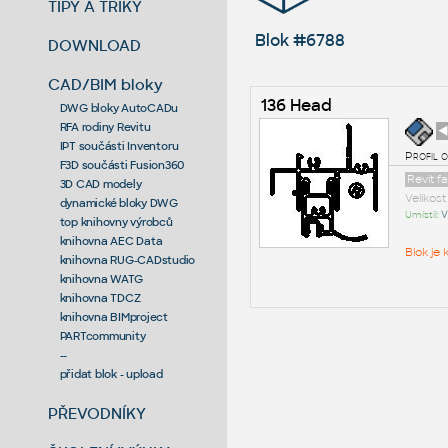
TIPY A TRIKY
Blok #6788
DOWNLOAD
CAD/BIM bloky
136 Head
DWG bloky AutoCADu
RFA rodiny Revitu
◄
IPT součásti Inventoru
Profil 
F3D součásti Fusion360
Revit f
3D CAD modely
Velikos
dynamické bloky DWG
Umístil:
V
top knihovny výrobců
knihovna AEC Data
Blok je
knihovna RUG-CADstudio
knihovna WATG
knihovna TDCZ
knihovna BIMproject
PARTcommunity
--
přidat blok - upload
PŘEVODNÍKY