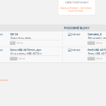
Vaše hodnocení:
Nejste přihlášeni - nemůžete
hodnotit blok
PODOB
136 Sill
:
ře bloků
Okenní římsa, profil
RFA
Okna
Okno KBE AD70mm_dyn
:
Okno z profilu KBE AD70mm