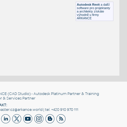
DWG
Okna
Autodesk Revit
a další
software pro projektanty
a architekty získáte
výhodně u firmy
ARKANCE
NCE
(CAD Studio) - Autodesk Platinum Partner & Training
r & Services Partner
AKT:
ster.cz@arkance.world | tel. +420 910 970 111