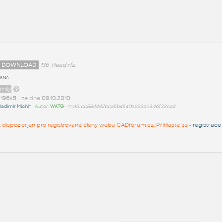
 DOWNLOAD
136_Head.rfa
okna
amily
t
196kB
• ze dne
09.10.2010
ladimír Michl^
• Autor:
WATG
•
md5: cc884442bca5b4540a222ac3d6f32ca2
 k dispozici jen pro registrované členy webu CADforum.cz. Přihlaste se -
registrace