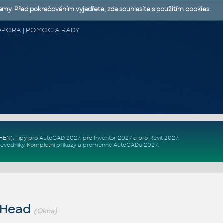
lamy. Před pokračováním vyjadřete, zda souhlasíte s použitím cookies.
 PODPORA | POMOC A RADY
Z+EN)
. Tipy pro
AutoCAD 2027
, pro
Inventor 2027
a pro
Revit 2027
.
řevodníky
.
Kompletní
příkazy
a
proměnné AutoCADu 2027
.
 Head
(Okna)