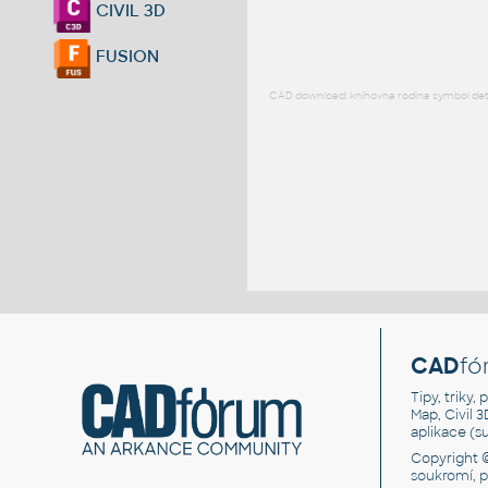
CIVIL 3D
FUSION
CAD download: knihovna rodina symbol detai
CAD
fó
Tipy, triky
Map, Civil 
aplikace (
Copyright 
soukromí, 