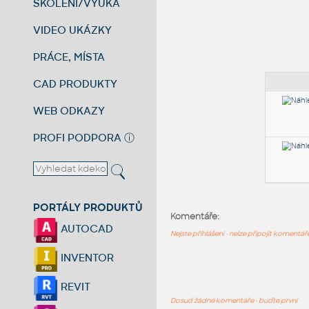
ŠKOLENÍ/VÝUKA
VIDEO UKÁZKY
PRÁCE, MÍSTA
CAD PRODUKTY
WEB ODKAZY
PROFI PODPORA
ⓘ
PORTÁLY PRODUKTŮ
Komentáře:
AUTOCAD
Nejste přihlášeni - nelze připojit komentá
INVENTOR
REVIT
Dosud žádné komentáře - buďte první