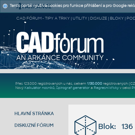
Tento portál využívá cookies pro funkce přihlášení a pro Google rek
CAD FÓRUM - TIPY A TRIKY | UTILITY | DISKUZE | BLOKY |
Přes 123.000 registrovaných u nás, celkem
1.130.000
registrovaných (C
Nový
Kalkulátor nosníků
,
Spirograf generátor
a
Regresní křivky
v sekci
P
HLAVNÍ STRÁNKA
Blok: 136
DISKUZNÍ FÓRUM