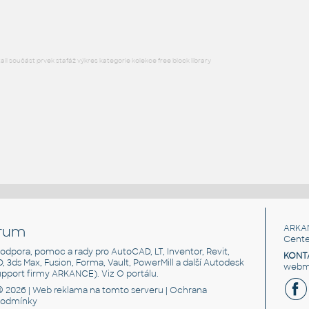
DWG
Okna
l součást prvek stafáž výkres kategorie kolekce free block library
rum
ARKA
Cente
, podpora, pomoc a rady pro AutoCAD, LT, Inventor, Revit,
KONT
3D, 3ds Max, Fusion, Forma, Vault, PowerMill a další Autodesk
webma
support firmy ARKANCE). Viz
O portálu
.
© 2026 |
Web reklama
na tomto serveru |
Ochrana
podmínky