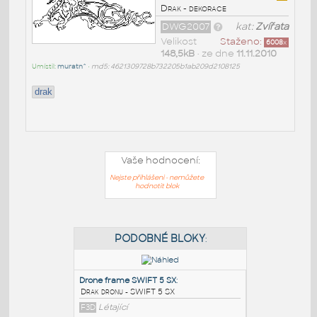
Drak - dekorace
DWG2007
kat:
Zvířata
Velikost
Staženo:
6008
x
148,5kB
• ze dne
11.11.2010
Umístil:
muratn^
•
md5: 4621309728b732205b1ab209d2108125
drak
Vaše hodnocení:
Nejste přihlášeni - nemůžete
hodnotit blok