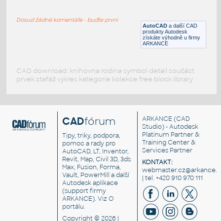
větrná růžice, dekorace
Dosud žádné komentáře - buďte první
DWG
Dekorace
AutoCAD
a další CAD
produkty Autodesk
získáte výhodně u firmy
ARKANCE
CAD download: knihovna rodina symbol detail součást
prvek stafáž výkres kategorie kolekce free block library
CAD
fórum
ARKANCE
(CAD
Studio) - Autodesk
Platinum Partner &
Tipy, triky, podpora,
Training Center &
pomoc a rady pro
Services Partner
AutoCAD, LT, Inventor,
Revit, Map, Civil 3D, 3ds
KONTAKT:
Max, Fusion, Forma,
webmaster.cz@arkance.w
Vault, PowerMill a další
| tel. +420 910 970 111
Autodesk aplikace
(support firmy
ARKANCE). Viz
O
portálu
.
Copyright © 2026 |