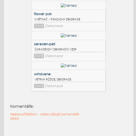
PODOBNÉ BLOKY
:
Drone frame SWIFT 5 SX
:
Drak dronu - SWIFT 5 SX
F3D
Létající
flower pot
:
květináč - pokojová dekorace
DWG
Dekorace
saracen-pat
:
Saracénský dekorační vzor
Komentáře:
DWG
Dekorace
Nejste přihlášeni - nelze připojit komentáře
bloků
windvane
: