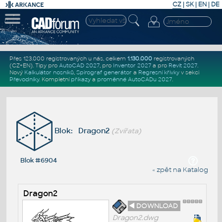
CZ
|
SK
|
EN
|
DE
Přes 123.000 registrovaných u nás, celkem
1.130.000
registrovaných
(CZ+EN)
. Tipy pro
AutoCAD 2027
, pro
Inventor 2027
a pro
Revit 2027
.
Nový
Kalkulátor nosníků
,
Spirograf generátor
a
Regresní křivky
v sekci
Převodníky
.
Kompletní
příkazy
a
proměnné AutoCADu 2027
.
Blok: Dragon2
(Zvířata)
Blok #6904
« zpět na Katalog
Dragon2
◄ DOWNLOAD
Dragon2.dwg