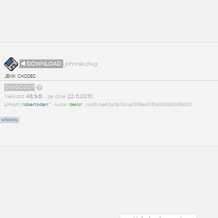
◄ DOWNLOAD
johnnie.dwg
Jeník chodec
DWG2007
Velikost
48,1kB
• ze dne
22.11.2010
Umístil:
robertodan^
• Autor:
dekor
•
md5: be63a3b7dca26f8ed31b930d82609d20
whiskey