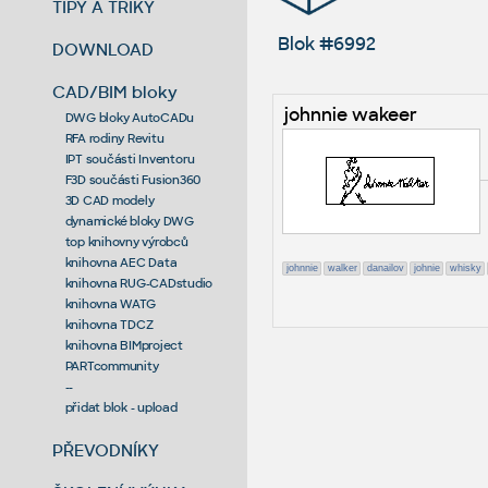
TIPY A TRIKY
Blok #6992
DOWNLOAD
CAD/BIM bloky
johnnie wakeer
DWG bloky AutoCADu
RFA rodiny Revitu
IPT součásti Inventoru
F3D součásti Fusion360
3D CAD modely
dynamické bloky DWG
top knihovny výrobců
knihovna AEC Data
johnnie
walker
danailov
johnie
whisky
knihovna RUG-CADstudio
knihovna WATG
knihovna TDCZ
knihovna BIMproject
PARTcommunity
--
přidat blok - upload
PŘEVODNÍKY