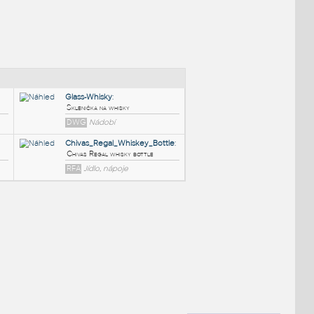
NÉ BLOKY
:
Glass-Whisky
:
Sklenička na whisky
DWG
Nádobí
Chivas_Regal_Whiskey_Bottl
é změny pošlete zpět autorovi)
Chivas Regal whisky bottle
RFA
Jídlo, nápoje