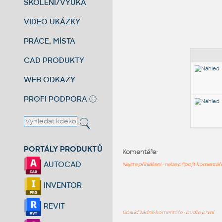
ŠKOLENÍ/VÝUKA
VIDEO UKÁZKY
PRÁCE, MÍSTA
CAD PRODUKTY
WEB ODKAZY
PROFI PODPORA
ⓘ
PORTÁLY PRODUKTŮ
Komentáře:
AUTOCAD
Nejste přihlášeni - nelze připojit komentá
INVENTOR
REVIT
Dosud žádné komentáře - buďte první