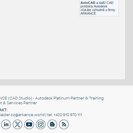
AutoCAD
a další CAD
produkty Autodesk
získáte výhodně u firmy
ARKANCE
NCE
(CAD Studio) - Autodesk Platinum Partner & Training
r & Services Partner
AKT:
ster.cz@arkance.world | tel. +420 910 970 111