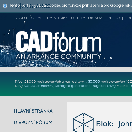
Tento portál využívá cookies pro funkce přihlášení a pro Google rek
CAD FÓRUM - TIPY A TRIKY | UTILITY | DISKUZE | BLOKY |
Přes 123.000 registrovaných u nás, celkem
1.130.000
registrovaných (C
Nový
Kalkulátor nosníků
,
Spirograf generátor
a
Regresní křivky
v sekci
P
HLAVNÍ STRÁNKA
Blok: joh
DISKUZNÍ FÓRUM