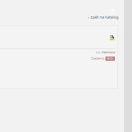
« zpět na Katalog
kat:
Dekorace
Staženo:
1820
x