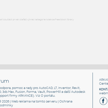
l součást prvek stafáž výkres kategorie kolekce free block library
rum
ARKA
Cente
, podpora, pomoc a rady pro AutoCAD, LT, Inventor, Revit,
KONT
3D, 3ds Max, Fusion, Forma, Vault, PowerMill a další Autodesk
webma
support firmy ARKANCE). Viz
O portálu
.
© 2026 |
Web reklama
na tomto serveru |
Ochrana
podmínky