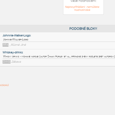
Vaše hodnocení:
Nejste přihlášeni - nemůžete
hodnotit blok
PODOB
Johnnie-Walker-Logo
:
ře bloků
Johnnie-Walker-Logo
RFA
_Různé-Jiné
Whiskey-drinks
:
Whisky drinks - míchané nápoje (autor Shaan Hurley et al., případn
DWG
Zábava