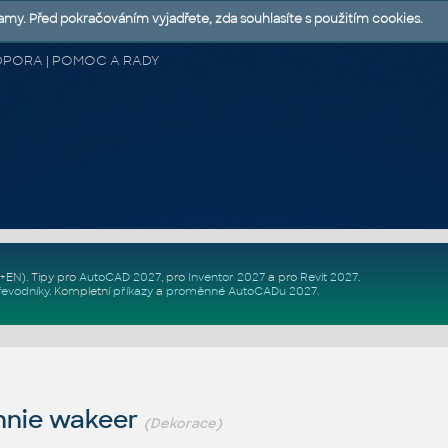
lamy. Před pokračováním vyjadřete, zda souhlasíte s použitím cookies.
 PODPORA | POMOC A RADY
Z+EN)
. Tipy pro
AutoCAD 2027
, pro
Inventor 2027
a pro
Revit 2027
.
řevodníky
.
Kompletní
příkazy
a
proměnné AutoCADu 2027
.
nnie wakeer
(Dekorace)