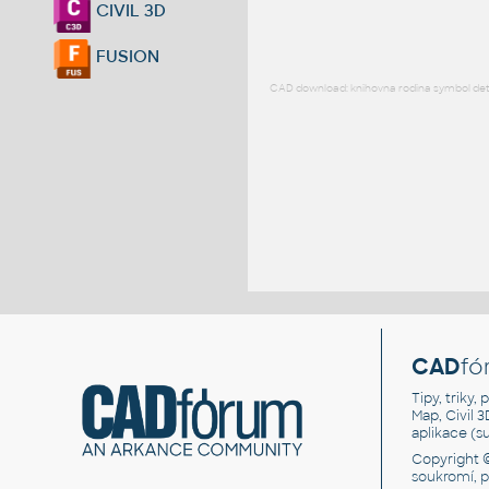
CIVIL 3D
FUSION
CAD download: knihovna rodina symbol detai
CAD
fó
Tipy, triky
Map, Civil 
aplikace (
Copyright 
soukromí, 