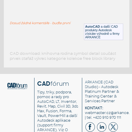
Burj-Dubai
:
Burdž Dubaj (Burdž Chalífa) - nejvyšší
budova světa - 3D model
Dosud žádné komentáře - buďte první
DWG
Projekty, stavby
AutoCAD
a další CAD
produkty Autodesk
získáte výhodně u firmy
ARKANCE
CAD download: knihovna rodina symbol detail součást
prvek stafáž výkres kategorie kolekce free block library
CAD
fórum
ARKANCE
(CAD
Studio) - Autodesk
Platinum Partner &
Tipy, triky, podpora,
Training Center &
pomoc a rady pro
Services Partner
AutoCAD, LT, Inventor,
Revit, Map, Civil 3D, 3ds
KONTAKT:
Max, Fusion, Forma,
webmaster.cz@arkance.w
Vault, PowerMill a další
| tel. +420 910 970 111
Autodesk aplikace
(support firmy
ARKANCE). Viz
O