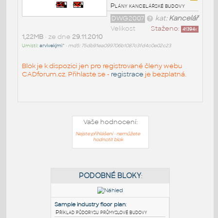
Plány kancelářské budovy
DWG2007
kat:
Kancelář
Velikost
Staženo:
41394
x
1,22MB
• ze dne
29.11.2010
Umístil:
arvivekjmi^
•
md5: 75db91ea099706b1087c3fd4c0e02c23
Blok je k dispozici jen pro registrované členy webu
CADforum.cz. Přihlaste se -
registrace
je bezplatná.
Vaše hodnocení:
Nejste přihlášeni - nemůžete
hodnotit blok