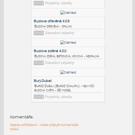
PODOBNÉ BLOKY
:
Sample industry floor plan
:
Příklad půdorysu průmyslové budovy
DWG
Projekty, stavby
Budova dřevěná 4.03
:
Budova dřevěná - spalná
DWG
Stavební objekty
Budova zděná 4.02
:
Budova zděná, betonová, kovová - nespalná
Komentáře:
DWG
Stavební objekty
Nejste přihlášeni - nelze připojit komentáře
bloků