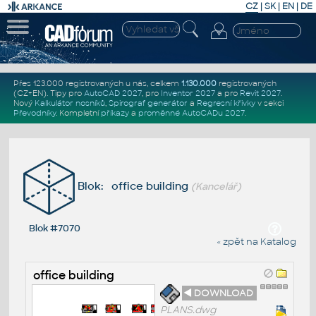
CZ
|
SK
|
EN
|
DE
Přes 123.000 registrovaných u nás, celkem
1.130.000
registrovaných
(CZ+EN)
. Tipy pro
AutoCAD 2027
, pro
Inventor 2027
a pro
Revit 2027
.
Nový
Kalkulátor nosníků
,
Spirograf generátor
a
Regresní křivky
v sekci
Převodníky
.
Kompletní
příkazy
a
proměnné AutoCADu 2027
.
Blok: office building
(Kancelář)
Blok #7070
« zpět na Katalog
office building
◄ DOWNLOAD
PLANS.dwg