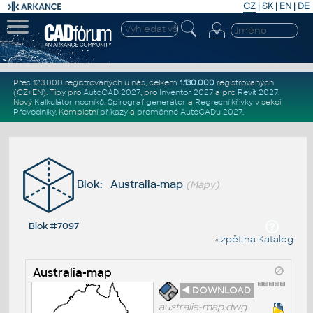
CZ
|
SK
|
EN
|
DE
Přes 123.000 registrovaných u nás, celkem
1.130.000
registrovaných
(CZ+EN)
. Tipy pro
AutoCAD 2027
, pro
Inventor 2027
a pro
Revit 2027
.
Nový
Kalkulátor nosníků
,
Spirograf generátor
a
Regresní křivky
v sekci
Převodníky
.
Kompletní
příkazy
a
proměnné AutoCADu 2027
.
Blok: Australia-map
(Mapy)
Blok #7097
« zpět na Katalog
Australia-map
◄ DOWNLOAD
australia-map.dwg