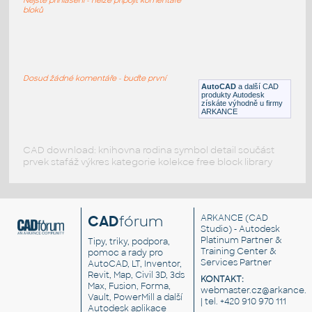
bloků
NA-map
:
Detailní mapa Severní Ameriky - Kanada, USA,
Mexiko (+okolí)
Dosud žádné komentáře - buďte první
AutoCAD
a další CAD
DWG
Mapy
produkty Autodesk
získáte výhodně u firmy
ARKANCE
CAD download: knihovna rodina symbol detail součást
prvek stafáž výkres kategorie kolekce free block library
CAD
fórum
ARKANCE
(CAD
Studio) - Autodesk
Platinum Partner &
Tipy, triky, podpora,
Training Center &
pomoc a rady pro
Services Partner
AutoCAD, LT, Inventor,
Revit, Map, Civil 3D, 3ds
KONTAKT:
Max, Fusion, Forma,
webmaster.cz@arkance.w
Vault, PowerMill a další
| tel. +420 910 970 111
Autodesk aplikace