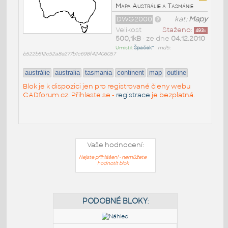
Mapa Austrálie a Tasmánie
DWG2000
kat:
Mapy
Velikost
Staženo:
493
x
500,1kB
• ze dne
04.12.2010
Umístil:
Špaček^
•
md5:
b522b512c52a8e277b1c698f42406057
austrálie
australia
tasmania
continent
map
outline
Blok je k dispozici jen pro registrované členy webu
CADforum.cz. Přihlaste se -
registrace
je bezplatná.
Vaše hodnocení:
Nejste přihlášeni - nemůžete
hodnotit blok