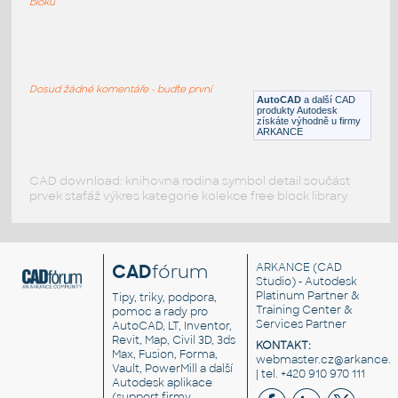
bloků
Harley1
:
Motocykl Harley-Davidson - pohledy
Dosud žádné komentáře - buďte první
DWG
Jednostopá
AutoCAD
a další CAD
produkty Autodesk
získáte výhodně u firmy
ARKANCE
CAD download: knihovna rodina symbol detail součást
prvek stafáž výkres kategorie kolekce free block library
CAD
fórum
ARKANCE
(CAD
Studio) - Autodesk
Platinum Partner &
Tipy, triky, podpora,
Training Center &
pomoc a rady pro
Services Partner
AutoCAD, LT, Inventor,
Revit, Map, Civil 3D, 3ds
KONTAKT:
Max, Fusion, Forma,
webmaster.cz@arkance.w
Vault, PowerMill a další
| tel. +420 910 970 111
Autodesk aplikace
(support firmy