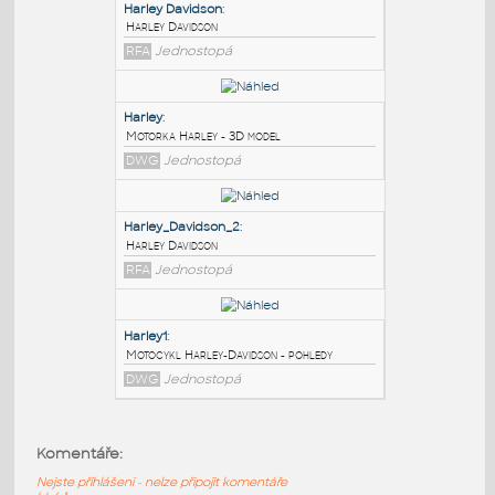
PODOBNÉ BLOKY
:
Harley Davidson
:
Harley Davidson
RFA
Jednostopá
Harley
:
Motorka Harley - 3D model
DWG
Jednostopá
Harley_Davidson_2
:
Komentáře:
Harley Davidson
Nejste přihlášeni - nelze připojit komentáře
RFA
Jednostopá