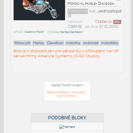
Motocykl Harley Davidson
DWG2010
kat:
Jednostopá
Velikost
Staženo:
912
x
7,96MB
• ze dne
21.12.2010
Umístil:
Vladimír Michl^
• Výrobce:
Harley-Davidson^
Motocykl
Harley
Davidson
motorka
motorrad
motorbike
Blok je k dispozici jen pro zákazníky s přístupem na VIP
server firmy Arkance Systems (CAD Studio).
Vaše hodnocení:
Nejste přihlášeni - nemůžete
hodnotit blok