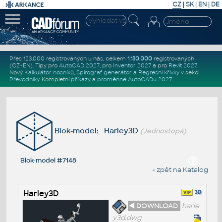
CZ
|
SK
|
EN
|
DE
Přes 123.000 registrovaných u nás, celkem
1.130.000
registrovaných
(CZ+EN)
. Tipy pro
AutoCAD 2027
, pro
Inventor 2027
a pro
Revit 2027
.
Nový
Kalkulátor nosníků
,
Spirograf generátor
a
Regresní křivky
v sekci
Převodníky
.
Kompletní
příkazy
a
proměnné AutoCADu 2027
.
Blok-model: Harley3D
(Jednostopá)
Blok-model #7148
« zpět na Katalog
Harley3D
◄ DOWNLOAD
harle
y3d.dwg