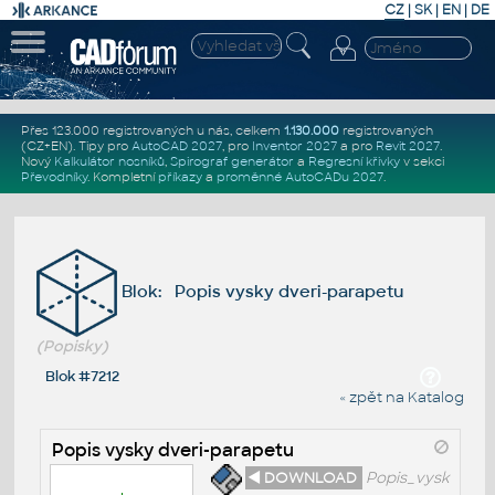
CZ
|
SK
|
EN
|
DE
Přes 123.000 registrovaných u nás, celkem
1.130.000
registrovaných
(CZ+EN)
. Tipy pro
AutoCAD 2027
, pro
Inventor 2027
a pro
Revit 2027
.
Nový
Kalkulátor nosníků
,
Spirograf generátor
a
Regresní křivky
v sekci
Převodníky
.
Kompletní
příkazy
a
proměnné AutoCADu 2027
.
Blok: Popis vysky dveri-parapetu
(Popisky)
Blok #7212
« zpět na Katalog
Popis vysky dveri-parapetu
◄ DOWNLOAD
Popis_vysk