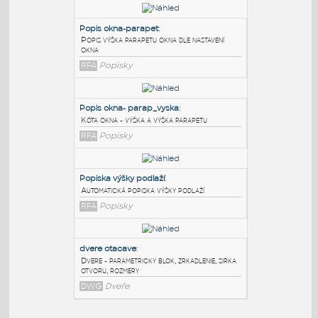
PODOBNÉ BLOKY
:
Popis okna-parapet
:
Popis výška parapetu okna dle nastavení
okna
RFA
Popisky
Popis okna- parap_vyska
:
Kóta okna - výška a výška parapetu
RFA
Popisky