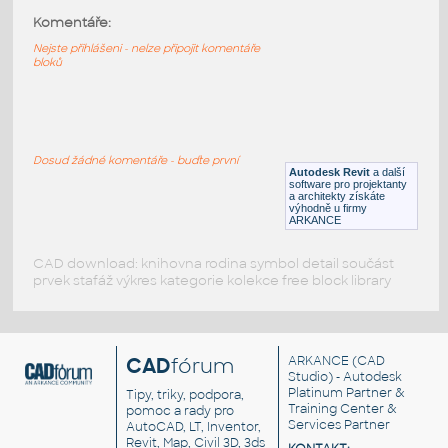
Popiska výšky podlaží
:
Komentáře:
Automatická popiska výšky podlaží
Nejste přihlášeni - nelze připojit komentáře
RFA
Popisky
bloků
dvere otacave
:
Dvere - parametricky blok, zrkadlenie, sirka
otvoru, rozmery
Dosud žádné komentáře - buďte první
Autodesk Revit
a další
DWG
Dveře
software pro projektanty
a architekty získáte
výhodně u firmy
ARKANCE
CAD download: knihovna rodina symbol detail součást
prvek stafáž výkres kategorie kolekce free block library
CAD
fórum
ARKANCE
(CAD
Studio) - Autodesk
Platinum Partner &
Tipy, triky, podpora,
Training Center &
pomoc a rady pro
Services Partner
AutoCAD, LT, Inventor,
Revit, Map, Civil 3D, 3ds