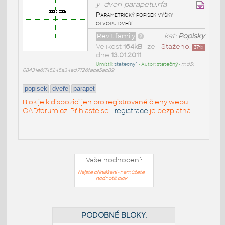
y_dveri-parapetu.rfa
Parametrický popisek výšky
otvoru dveří
Revit family
kat:
Popisky
Velikost
164kB
• ze
Staženo:
371
x
dne
13.01.2011
Umístil:
statecny^
• Autor:
statečný
•
md5:
08431e61745245a34ed7726fabe5ab89
popisek
dveře
parapet
Blok je k dispozici jen pro registrované členy webu
CADforum.cz. Přihlaste se -
registrace
je bezplatná.
Vaše hodnocení:
Nejste přihlášeni - nemůžete
hodnotit blok