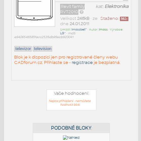
Revit family
kat:
Elektronika
RVT2010
Velikost
248kB
• ze
Staženo:
562
x
dne
24.01.2011
Umístil:
imossbell^
• Autor:
imoss
• Výrobce:
LG^
•
md5:
e94065465851acc2535db99ecb920041
televizor
television
Blok je k dispozici jen pro registrované členy webu
CADforum.cz. Přihlaste se -
registrace
je bezplatná.
Vaše hodnocení:
Nejste přihlášeni - nemůžete
hodnotit blok