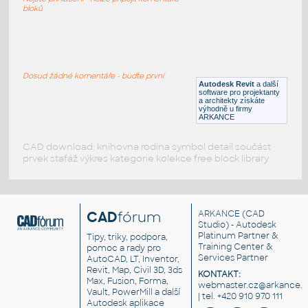
DWG
Elektronika
bloků
televizor LCD uhl 80 cm
:
přístroje - elektronika - televizor LCD
Dosud žádné komentáře - buďte první
Autodesk Revit
a další
RFA
Elektronika
software pro projektanty
a architekty získáte
výhodně u firmy
ARKANCE
CAD download: knihovna rodina symbol detail součást
prvek stafáž výkres kategorie kolekce free block library
CAD
fórum
ARKANCE
(CAD
Studio) - Autodesk
Platinum Partner &
Tipy, triky, podpora,
Training Center &
pomoc a rady pro
Services Partner
AutoCAD, LT, Inventor,
Revit, Map, Civil 3D, 3ds
KONTAKT:
Max, Fusion, Forma,
webmaster.cz@arkance.w
Vault, PowerMill a další
| tel. +420 910 970 111
Autodesk aplikace