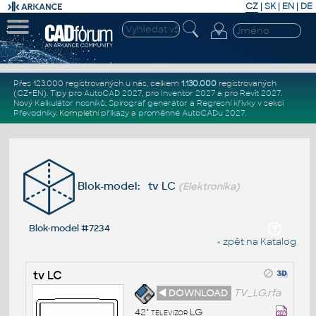
CZ
|
SK
|
EN
|
DE
Přes 123.000 registrovaných u nás, celkem
1.130.000
registrovaných
(CZ+EN)
. Tipy pro
AutoCAD 2027
, pro
Inventor 2027
a pro
Revit 2027
.
Nový
Kalkulátor nosníků
,
Spirograf generátor
a
Regresní křivky
v sekci
Převodníky
.
Kompletní
příkazy
a
proměnné AutoCADu 2027
.
Blok-model: tv LC
(Elektronika)
Blok-model #7234
« zpět na Katalog
tv LC
◄ DOWNLOAD
TV_LG.rfa
42" televizor LG