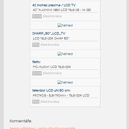
PODOBNÉ BLOKY
:
42 inches plasma / LCD TV
:
42" plasmová nebo LCD televize - na zeď
DWG
Elektronika
SHARP_80''_LCD_TV
:
LCD televizor Sharp 80"
RFA
Elektronika
flattv
:
Komentáře:
Můj plochý LCD televizor
Nejste přihlášeni - nelze připojit komentáře