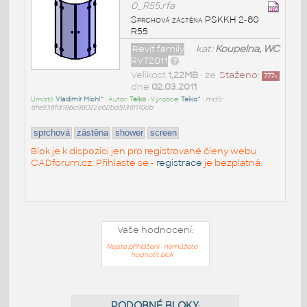
0_R55.rfa
Sprchová zástěna PSKKH 2-80
R55
Revit family
kat:
Koupelna, WC
RVT2011
Velikost
1,22MB
• ze
Staženo:
777
x
dne
02.03.2011
Umístil:
Vladimír Michl^
• Autor:
Teiko
• Výrobce:
Teiko^
•
md5:
6fe936fd186c98022e62bd51361110cb
sprchová
zástěna
shower
screen
Blok je k dispozici jen pro registrované členy webu
CADforum.cz. Přihlaste se -
registrace
je bezplatná.
Vaše hodnocení:
Nejste přihlášeni - nemůžete
hodnotit blok