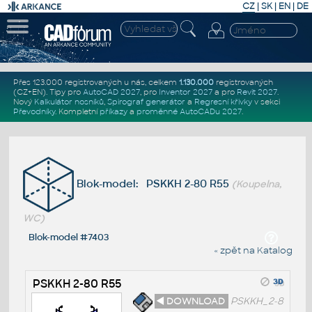
CZ
|
SK
|
EN
|
DE
Přes 123.000 registrovaných u nás, celkem
1.130.000
registrovaných
(CZ+EN)
. Tipy pro
AutoCAD 2027
, pro
Inventor 2027
a pro
Revit 2027
.
Nový
Kalkulátor nosníků
,
Spirograf generátor
a
Regresní křivky
v sekci
Převodníky
.
Kompletní
příkazy
a
proměnné AutoCADu 2027
.
Blok-model: PSKKH 2-80 R55
(Koupelna,
WC)
Blok-model #7403
« zpět na Katalog
PSKKH 2-80 R55
◄ DOWNLOAD
PSKKH_2-8