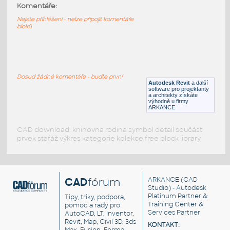
NSSL3
:
Komentáře:
Sprchová zástěna NSSL3
Nejste přihlášeni - nelze připojit komentáře
bloků
RFA
Koupelna, WC
NSKDS 1-100-75
:
Sprchová zástěna NSKDS 1-100-75
Dosud žádné komentáře - buďte první
Autodesk Revit
a další
RFA
Koupelna, WC
software pro projektanty
a architekty získáte
výhodně u firmy
ARKANCE
CAD download: knihovna rodina symbol detail součást
prvek stafáž výkres kategorie kolekce free block library
CAD
fórum
ARKANCE
(CAD
Studio) - Autodesk
Platinum Partner &
Tipy, triky, podpora,
Training Center &
pomoc a rady pro
Services Partner
AutoCAD, LT, Inventor,
Revit, Map, Civil 3D, 3ds
KONTAKT: