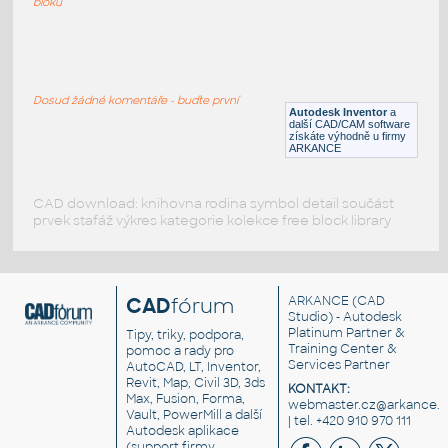
bloků
insulator PI PFX
:
izolátor PI PFX
Dosud žádné komentáře - buďte první
IPT
Součástky
Autodesk Inventor
a
další CAD/CAM software
získáte výhodně u firmy
ARKANCE
CAD download: knihovna rodina symbol detail součást
prvek stafáž výkres kategorie kolekce free block library
CAD
fórum
ARKANCE
(CAD
Studio) - Autodesk
Platinum Partner &
Tipy, triky, podpora,
Training Center &
pomoc a rady pro
Services Partner
AutoCAD, LT, Inventor,
Revit, Map, Civil 3D, 3ds
KONTAKT:
Max, Fusion, Forma,
webmaster.cz@arkance.w
Vault, PowerMill a další
| tel. +420 910 970 111
Autodesk aplikace
(support firmy