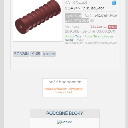
4N_K105.ipt
SGA24N K105 izolator
Inventor
kat:
_Různé-Jiné
part IPT2009
Velikost
Staženo:
1149
x
289,5kB
• ze dne
03.03.2011
Umístil:
Teta^
• Autor:
Teta
• Výrobce:
Kuvag^
•
md5:
81485910492c2b9195450f5687a06f42
SGA24N
K105
izolator
Vaše hodnocení:
Nejste přihlášeni - nemůžete
hodnotit blok