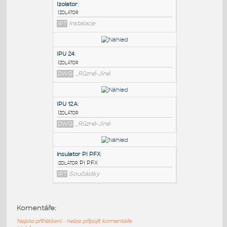
PODOBNÉ BLOKY
:
Izolator
:
Izolátor
IPT
Instalace
IPU 24
:
Izolátor
DWG
_Různé-Jiné
IPU 12A
:
Komentáře:
Izolátor
Nejste přihlášeni - nelze připojit komentáře
DWG
_Různé-Jiné