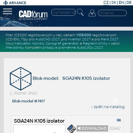
CZ
|
SK
|
EN
|
DE
Přes 123.000 registrovaných u nás, celkem
1.129.000
registrovaných
(CZ+EN)
. Tipy pro
AutoCAD 2027
, pro
Inventor 2027
a pro
Revit 2027
.
Nový
Kalkulátor nosníků
,
Spirograf generátor
a
Regresní křivky
v sekci
Převodníky
.
Kompletní
příkazy
a
proměnné AutoCADu 2027
.
Blok-model: SGA24N K105 izolator
(_Různé-Jiné)
Blok-model #7417
« zpět na Katalog
SGA24N K105 izolator
◄ DOWNLOAD
SGA2