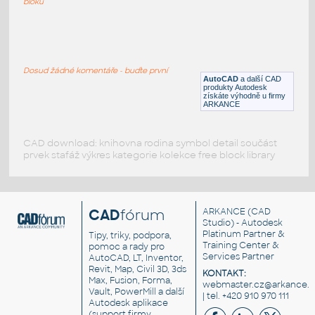
bloků
Poster Bed with pillows bed cover and
skirt
:
Sloupková postel s polštáři a přikrývkou
Dosud žádné komentáře - buďte první
DWG
Ložnice
AutoCAD
a další CAD
produkty Autodesk
získáte výhodně u firmy
ARKANCE
CAD download: knihovna rodina symbol detail součást
prvek stafáž výkres kategorie kolekce free block library
CAD
fórum
ARKANCE
(CAD
Studio) - Autodesk
Platinum Partner &
Tipy, triky, podpora,
Training Center &
pomoc a rady pro
Services Partner
AutoCAD, LT, Inventor,
Revit, Map, Civil 3D, 3ds
KONTAKT:
Max, Fusion, Forma,
webmaster.cz@arkance.w
Vault, PowerMill a další
| tel. +420 910 970 111
Autodesk aplikace
(support firmy