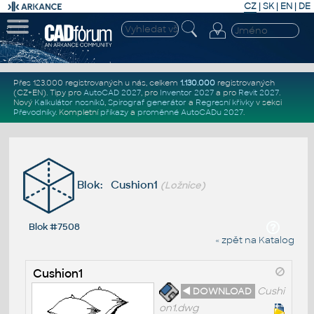
CZ
|
SK
|
EN
|
DE
Přes 123.000 registrovaných u nás, celkem
1.130.000
registrovaných
(CZ+EN)
. Tipy pro
AutoCAD 2027
, pro
Inventor 2027
a pro
Revit 2027
.
Nový
Kalkulátor nosníků
,
Spirograf generátor
a
Regresní křivky
v sekci
Převodníky
.
Kompletní
příkazy
a
proměnné AutoCADu 2027
.
Blok: Cushion1
(Ložnice)
Blok #7508
« zpět na Katalog
Cushion1
◄ DOWNLOAD
Cushi
on1.dwg