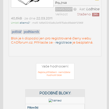
Polštář
DWG2007
kat:
Ložnice
Velikost
Staženo:
2515
x
40,6kB
• ze dne
22.03.2011
Umístil:
alkams2^
•
md5: 1d6ef2243a8c2af875abc89abbf12968
polštář
podhlavník
Blok je k dispozici jen pro registrované členy webu
CADforum.cz. Přihlaste se -
registrace
je bezplatná.
Vaše hodnocení:
Nejste přihlášeni - nemůžete
hodnotit blok