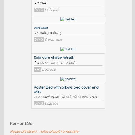
PODOBNÉ BLOKY
:
Pillow3d
:
Polštář
DWG
Ložnice
vankuse
:
Vankúš (polštář)
DWG
Dekorace
Sofa com chaise retratil
:
Pohovka tvaru L s polštáři
Komentáře:
RFA
Ložnice
Nejste přihlášeni - nelze připojit komentáře