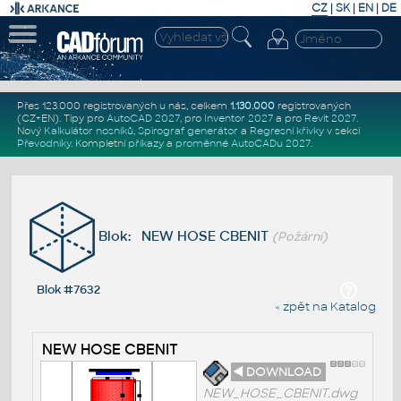
CZ
|
SK
|
EN
|
DE
Přes 123.000 registrovaných u nás, celkem
1.130.000
registrovaných
(CZ+EN)
. Tipy pro
AutoCAD 2027
, pro
Inventor 2027
a pro
Revit 2027
.
Nový
Kalkulátor nosníků
,
Spirograf generátor
a
Regresní křivky
v sekci
Převodníky
.
Kompletní
příkazy
a
proměnné AutoCADu 2027
.
Blok: NEW HOSE CBENIT
(Požární)
Blok #7632
« zpět na Katalog
NEW HOSE CBENIT
◄ DOWNLOAD
NEW_HOSE_CBENIT.dwg