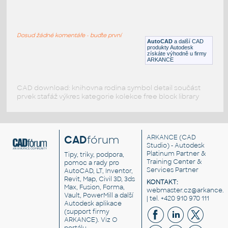
Vehicle Exhaust Hose Reel
:
Vehicle Exh Hose Reel Detail
Dosud žádné komentáře - buďte první
DWG
Vzduchotechnika
AutoCAD
a další CAD
produkty Autodesk
získáte výhodně u firmy
ARKANCE
CAD download: knihovna rodina symbol detail součást
prvek stafáž výkres kategorie kolekce free block library
CAD
fórum
ARKANCE
(CAD
Studio) - Autodesk
Platinum Partner &
Tipy, triky, podpora,
Training Center &
pomoc a rady pro
Services Partner
AutoCAD, LT, Inventor,
Revit, Map, Civil 3D, 3ds
KONTAKT:
Max, Fusion, Forma,
webmaster.cz@arkance.w
Vault, PowerMill a další
| tel. +420 910 970 111
Autodesk aplikace
(support firmy
ARKANCE). Viz
O