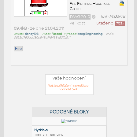
Fire Fighting Hose reel
Cbenit
DWG2010
kat:
Požární
Velikost
Staženo:
7428
x
89,4kB
• ze dne
21.04.2011
Umístil:
daney198^
• Autor:
Fareed
• Výrobce:
Integ Engineering^
•
md5:
0622d760bad80c848e7f84384537a911
Fire
Vaše hodnocení:
Nejste přihlášeni - nemůžete
hodnotit blok