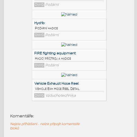
PODOBNÉ BLOKY
:
Hyd1b-s
:
hose reel side view
DWG
Požární
Hyd1b
:
Požární hadice
DWG
Požární
FIRE fighting equipment
:
Komentáře:
Hasicí přístroj a hadice
Nejste přihlášeni - nelze připojit komentáře
DWG
Požární
bloků