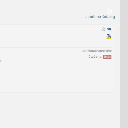
« zpět na Katalog
kat:
Vzduchotechnika
Staženo:
1149
x
9