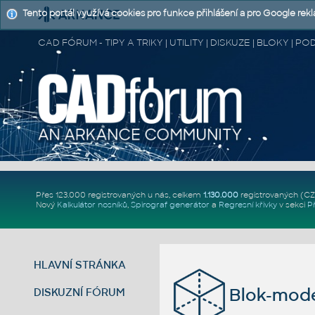
Tento portál využívá cookies pro funkce přihlášení a pro Google rek
CAD FÓRUM - TIPY A TRIKY | UTILITY | DISKUZE | BLOKY |
Přes 123.000 registrovaných u nás, celkem
1.130.000
registrovaných (C
Nový
Kalkulátor nosníků
,
Spirograf generátor
a
Regresní křivky
v sekci
P
HLAVNÍ STRÁNKA
Blok-mod
DISKUZNÍ FÓRUM