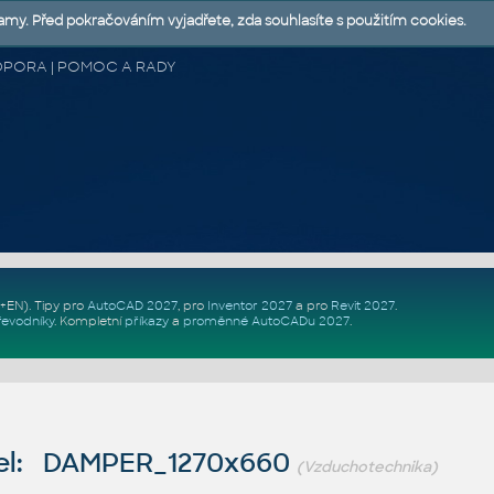
lamy. Před pokračováním vyjadřete, zda souhlasíte s použitím cookies.
 PODPORA | POMOC A RADY
Z+EN)
. Tipy pro
AutoCAD 2027
, pro
Inventor 2027
a pro
Revit 2027
.
řevodníky
.
Kompletní
příkazy
a
proměnné AutoCADu 2027
.
el: DAMPER_1270x660
(Vzduchotechnika)