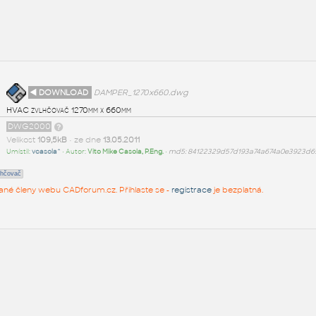
◄ DOWNLOAD
DAMPER_1270x660.dwg
HVAC zvlhčovač 1270mm x 660mm
DWG2000
Velikost
109,5kB
• ze dne
13.05.2011
Umístil:
vcasola^
• Autor:
Vito Mike Casola, P.Eng.
•
md5: 84122329d57d193a74a674a0e3923d6
lhčovač
rované členy webu CADforum.cz. Přihlaste se -
registrace
je bezplatná.