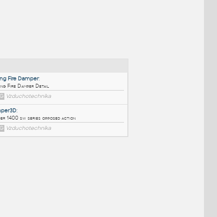
NÉ BLOKY
:
Ceiling Fire Damper
:
Ceiling Fire Damper Detail
DWG
Vzduchotechnika
damper3D
:
damper 1400 sw series opposed action