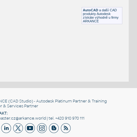
DWG
Vzduchotechnika
AutoCAD
a další CAD
produkty Autodesk
získáte výhodně u firmy
ARKANCE
NCE
(CAD Studio) - Autodesk Platinum Partner & Training
r & Services Partner
AKT:
ster.cz@arkance.world | tel. +420 910 970 111