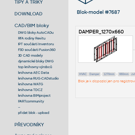
TIPY A TRIKY
Blok-model #7687
DOWNLOAD
CAD/BIM bloky
DAMPER_1270x660
DWG bloky AutoCADu
RFA rodiny Revitu
IPT součásti Inventoru
F3D součásti Fusion360
3D CAD modely
dynamické bloky DWG
top knihovny výrobců
knihovna AEC Data
-
x
HVAC
Damper
1270mm
660mm
zv
knihovna RUG-CADstudio
Blok je k dispozici jen pro regist
knihovna WATG
knihovna TDCZ
knihovna BIMproject
PARTcommunity
--
přidat blok - upload
PŘEVODNÍKY