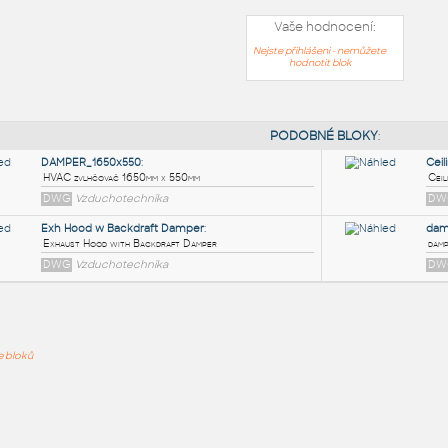
Vaše hodnocení:
Nejste přihlášeni - nemůžete
hodnotit blok
PODOB
DAMPER_1650x550
:
ře bloků
HVAC zvlhčovač 1650mm x 550mm
DWG
Vzduchotechnika
Exh Hood w Backdraft Damper
:
Exhaust Hood with Backdraft Damper