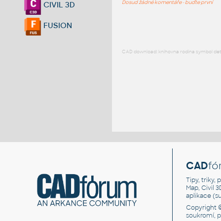
Dosud žádné komentáře - buďte první
CIVIL 3D
FUSION
CAD download: knihovna rodina symbol detai
CAD
fó
Tipy, triky
Map, Civil 
aplikace (
Copyright 
soukromí, 