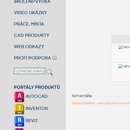
ŠKOLENÍ/VÝUKA
VIDEO UKÁZKY
PRÁCE, MÍSTA
CAD PRODUKTY
WEB ODKAZY
PROFI PODPORA
ⓘ
PORTÁLY PRODUKTŮ
AUTOCAD
Komentáře:
Nejste přihlášeni - nelze připojit komentá
INVENTOR
REVIT