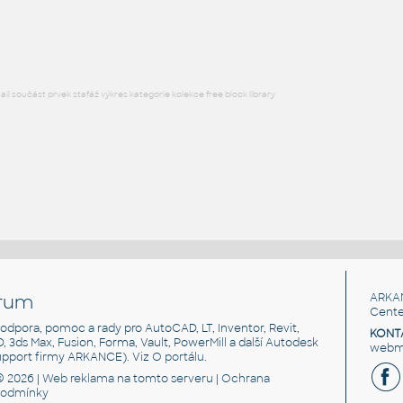
DWG
Vzduchotechnika
l součást prvek stafáž výkres kategorie kolekce free block library
rum
ARKA
Cente
, podpora, pomoc a rady pro AutoCAD, LT, Inventor, Revit,
KONT
3D, 3ds Max, Fusion, Forma, Vault, PowerMill a další Autodesk
webma
support firmy ARKANCE). Viz
O portálu
.
© 2026 |
Web reklama
na tomto serveru |
Ochrana
podmínky