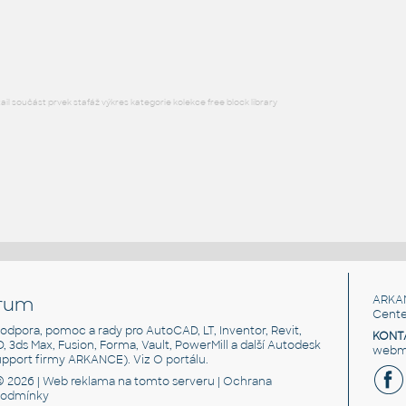
Kladkostroj (sestava) - kladka, lano a navíjecí buben s klikou, par
IAM
Převody
l součást prvek stafáž výkres kategorie kolekce free block library
rum
ARKA
Cente
, podpora, pomoc a rady pro AutoCAD, LT, Inventor, Revit,
KONT
3D, 3ds Max, Fusion, Forma, Vault, PowerMill a další Autodesk
webma
support firmy ARKANCE). Viz
O portálu
.
© 2026 |
Web reklama
na tomto serveru |
Ochrana
podmínky