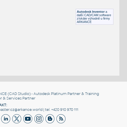
ametrická animace (viz Tip 12854)
Kladka
IPT
Pohybové součásti
Autodesk Inventor
a
další CAD/CAM software
získáte výhodně u firmy
ARKANCE
NCE
(CAD Studio) - Autodesk Platinum Partner & Training
r & Services Partner
AKT:
ster.cz@arkance.world | tel. +420 910 970 111