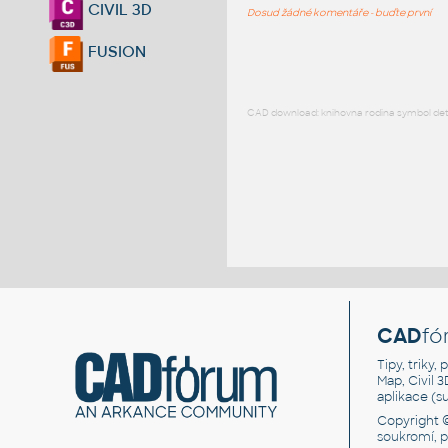
CIVIL 3D
Dosud žádné komentáře - buďte první
FUSION
CAD download: knihovna rodina symbol detai
CAD
fó
Tipy, triky
Map, Civil 
aplikace (
Copyright 
soukromí, 