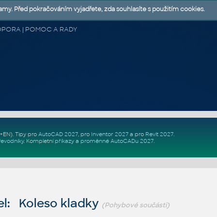
lamy. Před pokračováním vyjadřete, zda souhlasíte s použitím cookies.
 PODPORA | POMOC A RADY
Z+EN)
. Tipy pro
AutoCAD 2027
, pro
Inventor 2027
a pro
Revit 2027
.
řevodníky
.
Kompletní
příkazy
a
proměnné AutoCADu 2027
.
l: Koleso kladky
(Pohybové součásti)