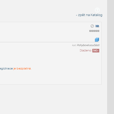
« zpět na Katalog
kat:
Pohybové součásti
Staženo:
540
x
egistrace
je bezplatná.