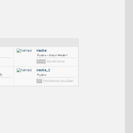
NÉ BLOKY
:
kladka
:
Kladka - školní projekt
DWG
Konstrukce
kladka_2
: