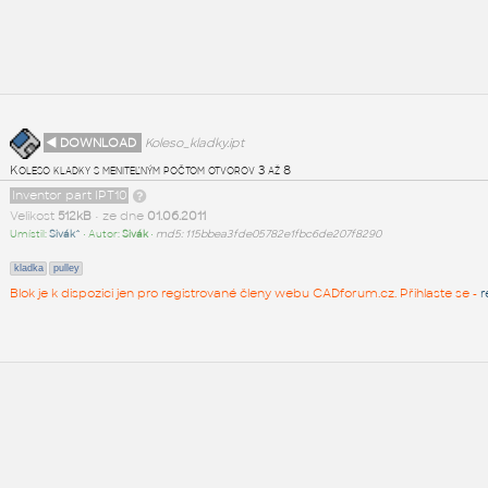
◄ DOWNLOAD
Koleso_kladky.ipt
Koleso kladky s meniteľným počtom otvorov 3 až 8
Inventor part IPT10
Velikost
512kB
• ze dne
01.06.2011
Umístil:
Sivák^
• Autor:
Sivák
•
md5: 115bbea3fde05782e1fbc6de207f8290
kladka
pulley
Blok je k dispozici jen pro registrované členy webu CADforum.cz. Přihlaste se -
r