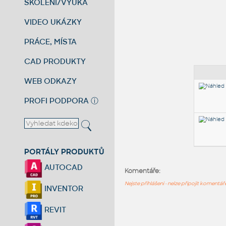
ŠKOLENÍ/VÝUKA
VIDEO UKÁZKY
PRÁCE, MÍSTA
CAD PRODUKTY
WEB ODKAZY
PROFI PODPORA
ⓘ
PORTÁLY PRODUKTŮ
AUTOCAD
Komentáře:
Nejste přihlášeni - nelze připojit komentá
INVENTOR
REVIT