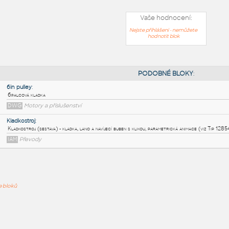
Vaše hodnocení:
Nejste přihlášeni - nemůžete
hodnotit blok
PODOB
6in pulley
:
ře bloků
6palcová kladka
DWG
Motory a příslušenství
Kladkostroj
: