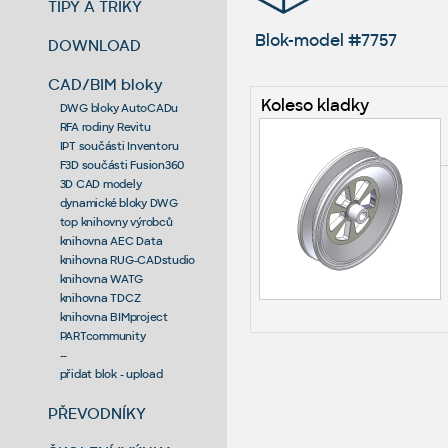
TIPY A TRIKY
Blok-model #7757
DOWNLOAD
CAD/BIM bloky
Koleso kladky
DWG bloky AutoCADu
RFA rodiny Revitu
IPT součásti Inventoru
F3D součásti Fusion360
3D CAD modely
dynamické bloky DWG
top knihovny výrobců
knihovna AEC Data
knihovna RUG-CADstudio
knihovna WATG
knihovna TDCZ
knihovna BIMproject
PARTcommunity
--
přidat blok - upload
PŘEVODNÍKY