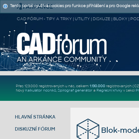
Tento portál využívá cookies pro funkce přihlášení a pro Google rek
CAD FÓRUM - TIPY A TRIKY | UTILITY | DISKUZE | BLOKY |
Přes 123.000 registrovaných u nás, celkem
1.130.000
registrovaných (C
Nový
Kalkulátor nosníků
,
Spirograf generátor
a
Regresní křivky
v sekci
P
HLAVNÍ STRÁNKA
Blok-mode
DISKUZNÍ FÓRUM