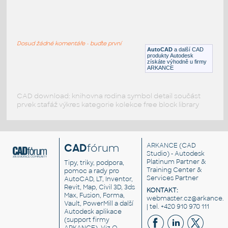
CHARGER 2007
:
CHARGER 2007
Dosud žádné komentáře - buďte první
DWG
Vozidla, doprava
AutoCAD
a další CAD
produkty Autodesk
získáte výhodně u firmy
ARKANCE
CAD download: knihovna rodina symbol detail součást
prvek stafáž výkres kategorie kolekce free block library
CAD
fórum
ARKANCE
(CAD
Studio) - Autodesk
Platinum Partner &
Tipy, triky, podpora,
Training Center &
pomoc a rady pro
Services Partner
AutoCAD, LT, Inventor,
Revit, Map, Civil 3D, 3ds
KONTAKT:
Max, Fusion, Forma,
webmaster.cz@arkance.w
Vault, PowerMill a další
| tel. +420 910 970 111
Autodesk aplikace
(support firmy