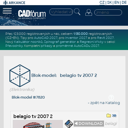
CZ
|
SK
|
EN
|
DE
Přes 123.000 registrovaných u nás, celkem
1.130.000
registrovaných
(CZ+EN)
. Tipy pro
AutoCAD 2027
, pro
Inventor 2027
a pro
Revit 2027
.
Nový
Kalkulátor nosníků
,
Spirograf generátor
a
Regresní křivky
v sekci
Převodníky
.
Kompletní
příkazy
a
proměnné AutoCADu 2027
.
Blok-model: belagio tv 2007 2
(Elektronika)
Blok-model #7820
« zpět na Katalog
belagio tv 2007 2
◄ DOWNLOAD
belagi