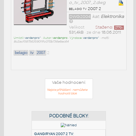
o_tv_2007_2.dwg
belagio tv 2007 2
DWG2004
kat:
Elektronika
Velikost
Staženo:
2770
x
531,4kB
• ze dne
18.06.2011
Umístil:
vardanpro^
• Autor:
vardanpro
• Výrobce:
vardanpro^
•
md5:
8c2acf58756359011fc070b736e6ec64
2
belagio
tv
2007
Vaše hodnocení:
Nejste přihlášeni - nemůžete
hodnotit blok