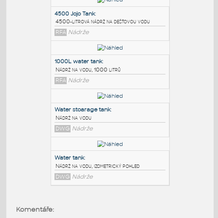
PODOBNÉ BLOKY
:
4500 Jojo Tank
:
4500-litrová nádrž na dešťovou vodu
RFA
Nádrže
1000L water tank
:
Nádrž na vodu, 1000 litrů
RFA
Nádrže
Water stoarage tank
:
Komentáře:
Nádrž na vodu