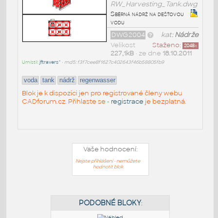
RW_Harvesting_Tank.dwg
Sběrná nádrž na dešťovou
vodu
DWG2004
kat:
Nádrže
Velikost
Staženo:
2048
x
227,1kB
• ze dne
18.10.2011
Umístil:
jftravers^
•
md5: f3f7cee8f1627c402643f46b58805fb9
voda
tank
nádrž
regenwasser
Blok je k dispozici jen pro registrované členy webu
CADforum.cz. Přihlaste se -
registrace
je bezplatná.
Vaše hodnocení:
Nejste přihlášeni - nemůžete
hodnotit blok