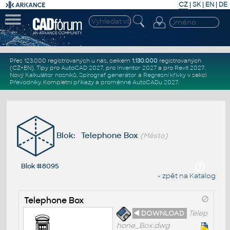
CZ
|
SK
|
EN
|
DE
Přes 123.000 registrovaných u nás, celkem
1.130.000
registrovaných
(CZ+EN)
. Tipy pro
AutoCAD 2027
, pro
Inventor 2027
a pro
Revit 2027
.
Nový
Kalkulátor nosníků
,
Spirograf generátor
a
Regresní křivky
v sekci
Převodníky
.
Kompletní
příkazy
a
proměnné AutoCADu 2027
.
Blok: Telephone Box
(Město)
Blok #8095
« zpět na Katalog
Telephone Box
◄ DOWNLOAD
Telep
hone_Box.dwg