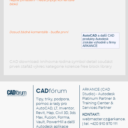
RFA
Město
bloků
Telephone-Modern-Style-01
:
Telefon - stolní, moderní
Dosud žádné komentáře - buďte první
AutoCAD
a další CAD
DWG
Přístroje
produkty Autodesk
získáte výhodně u firmy
ARKANCE
CAD download: knihovna rodina symbol detail součást
prvek stafáž výkres kategorie kolekce free block library
CAD
fórum
ARKANCE
(CAD
Studio) - Autodesk
Platinum Partner &
Tipy, triky, podpora,
Training Center &
pomoc a rady pro
Services Partner
AutoCAD, LT, Inventor,
Revit, Map, Civil 3D, 3ds
KONTAKT:
Max, Fusion, Forma,
webmaster.cz@arkance.w
Vault, PowerMill a další
| tel. +420 910 970 111
Autodesk aplikace