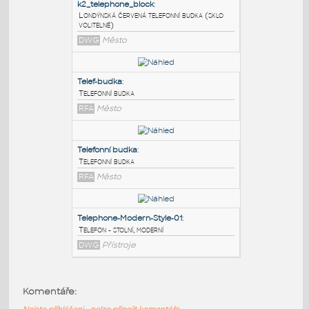
PODOBNÉ BLOKY
:
k2_telephone_block
:
Londýnská červená telefonní budka (sklo
volitelné)
DWG
Město
Telef-budka
:
Telefonní budka
RFA
Město
Telefonní budka
:
Komentáře:
Telefonní budka
Nejste přihlášeni - nelze připojit komentáře