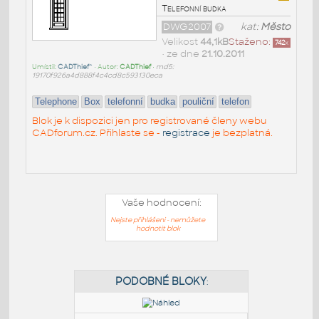
Telefonní budka
DWG2007
kat:
Město
Velikost
44,1kB
Staženo:
742
x
• ze dne
21.10.2011
Umístil:
CADThief^
• Autor:
CADThief
•
md5:
19170f926a4d888f4c4cd8c593130eca
Telephone
Box
telefonní
budka
pouliční
telefon
Blok je k dispozici jen pro registrované členy webu
CADforum.cz. Přihlaste se -
registrace
je bezplatná.
Vaše hodnocení:
Nejste přihlášeni - nemůžete
hodnotit blok