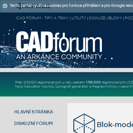
Tento portál využívá cookies pro funkce přihlášení a pro Google rek
CAD FÓRUM - TIPY A TRIKY | UTILITY | DISKUZE | BLOKY |
Přes 123.000 registrovaných u nás, celkem
1.130.000
registrovaných (C
Nový
Kalkulátor nosníků
,
Spirograf generátor
a
Regresní křivky
v sekci
P
HLAVNÍ STRÁNKA
Blok-mod
DISKUZNÍ FÓRUM