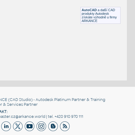
DWG
Ventily
AutoCAD
a další CAD
produkty Autodesk
získáte výhodně u firmy
ARKANCE
NCE
(CAD Studio) - Autodesk Platinum Partner & Training
r & Services Partner
AKT:
ster.cz@arkance.world | tel. +420 910 970 111