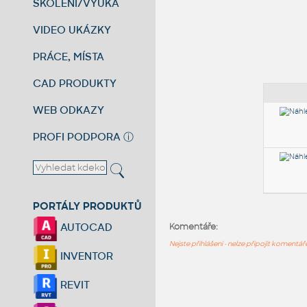
ŠKOLENÍ/VÝUKA
VIDEO UKÁZKY
PRÁCE, MÍSTA
CAD PRODUKTY
WEB ODKAZY
PROFI PODPORA
ⓘ
PORTÁLY PRODUKTŮ
AUTOCAD
Komentáře:
Nejste přihlášeni - nelze připojit komentá
INVENTOR
REVIT