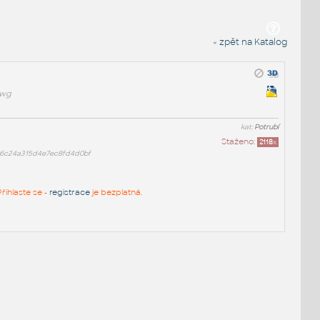
« zpět na Katalog
dwg
kat:
Potrubí
Staženo:
2118
x
06c24a315d4e7ec8fd4d0bf
řihlaste se -
registrace
je bezplatná.