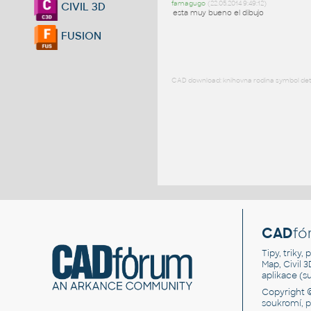
famagugo
(22.05.2014 9:49:12)
CIVIL 3D
esta muy bueno el dibujo
FUSION
CAD download: knihovna rodina symbol detai
CAD
fó
Tipy, triky
Map, Civil 
aplikace (
Copyright 
soukromí, 