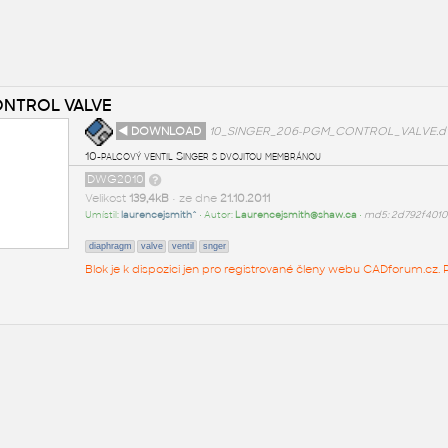
ONTROL VALVE
◄ DOWNLOAD
10_SINGER_206-PGM_CONTROL_VALVE.
10-palcový ventil Singer s dvojitou membránou
DWG2010
Velikost
139,4kB
• ze dne
21.10.2011
Umístil:
laurencejsmith^
• Autor:
Laurencejsmith@shaw.ca
•
md5: 2d792f401
diaphragm
valve
ventil
snger
Blok je k dispozici jen pro registrované členy webu CADforum.cz. P