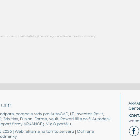
DWG
Ventily
l součást prvek stafáž výkres kategorie kolekce free block library
rum
ARKA
Cente
, podpora, pomoc a rady pro AutoCAD, LT, Inventor, Revit,
KONT
3D, 3ds Max, Fusion, Forma, Vault, PowerMill a další Autodesk
webma
support firmy ARKANCE). Viz
O portálu
.
© 2026 |
Web reklama
na tomto serveru |
Ochrana
podmínky