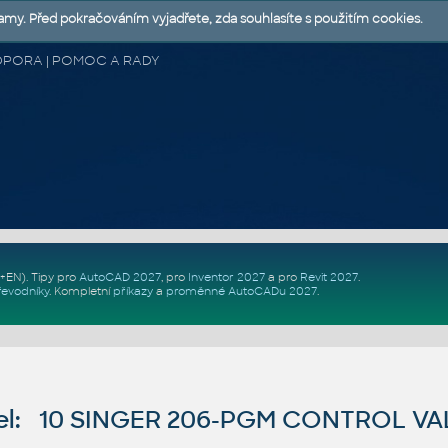
lamy. Před pokračováním vyjadřete, zda souhlasíte s použitím cookies.
 PODPORA | POMOC A RADY
Z+EN)
. Tipy pro
AutoCAD 2027
, pro
Inventor 2027
a pro
Revit 2027
.
řevodníky
.
Kompletní
příkazy
a
proměnné AutoCADu 2027
.
el: 10 SINGER 206-PGM CONTROL V