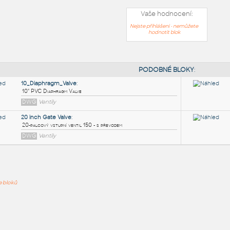
Vaše hodnocení:
Nejste přihlášeni - nemůžete
hodnotit blok
PODOB
10_Diaphragm_Valve
:
ře bloků
10" PVC Diaphragm Valve
DWG
Ventily
20 inch Gate Valve
:
20-palcový vstupní ventil 150 - s převodem