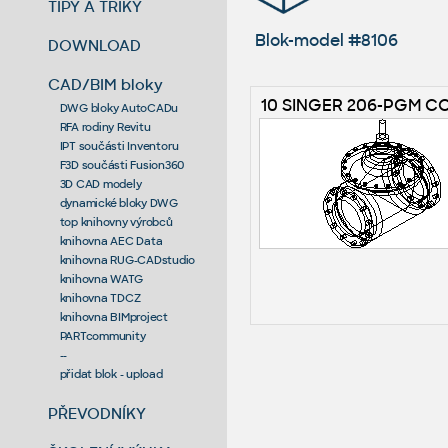
TIPY A TRIKY
Blok-model #8106
DOWNLOAD
CAD/BIM bloky
10 SINGER 206-PGM C
DWG bloky AutoCADu
RFA rodiny Revitu
IPT součásti Inventoru
F3D součásti Fusion360
3D CAD modely
dynamické bloky DWG
top knihovny výrobců
knihovna AEC Data
knihovna RUG-CADstudio
knihovna WATG
knihovna TDCZ
knihovna BIMproject
PARTcommunity
--
přidat blok - upload
PŘEVODNÍKY