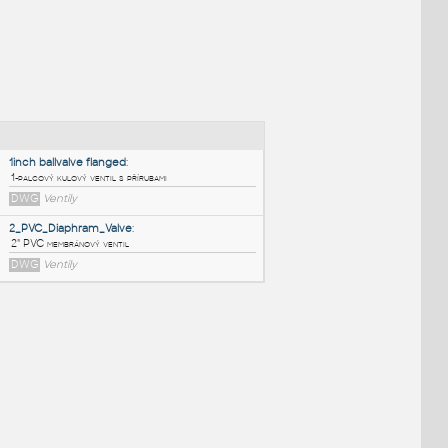
NÉ BLOKY
:
1inch ballvalve flanged
:
1-palcový kulový ventil s přírubami
DWG
Ventily
2_PVC_Diaphram_Valve
:
2" PVC membránový ventil