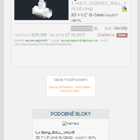
1_HALF_GSERIES_BALL_V
ALVE.dwg
3D 1-1/2" G-Series kulový
ventil
DWG2010
kat:
Ventily
Velikost
306,1kB
• ze dne
27.10.2011
Staženo:
13344
x
Umístil:
laurencejsmith^
• Autor:
laurencejsmith@shaw.ca
•
md5:
2bc28ae14abea24040b606112a98e99c
Vaše hodnocení:
Nejste přihlášeni - nemůžete
hodnotit blok