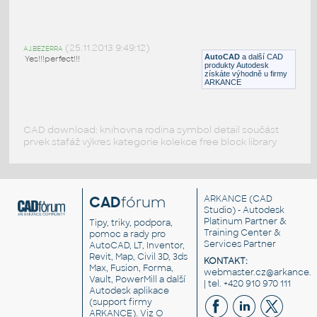
3d Ball valves NB15-NB300
:
Kulové ventily ASTM 316
(25.11.2013 9:49:12)
AJ.BEZERRA
DWG
Ventily
AutoCAD
a další CAD
Yes!!!perfect!!!
produkty Autodesk
získáte výhodně u firmy
ARKANCE
CAD download: knihovna rodina symbol detail součást
prvek stafáž výkres kategorie kolekce free block library
CAD
fórum
ARKANCE
(CAD
Studio) - Autodesk
Platinum Partner &
Tipy, triky, podpora,
Training Center &
pomoc a rady pro
Services Partner
AutoCAD, LT, Inventor,
Revit, Map, Civil 3D, 3ds
KONTAKT:
Max, Fusion, Forma,
webmaster.cz@arkance.w
Vault, PowerMill a další
| tel. +420 910 970 111
Autodesk aplikace
(support firmy
ARKANCE). Viz
O