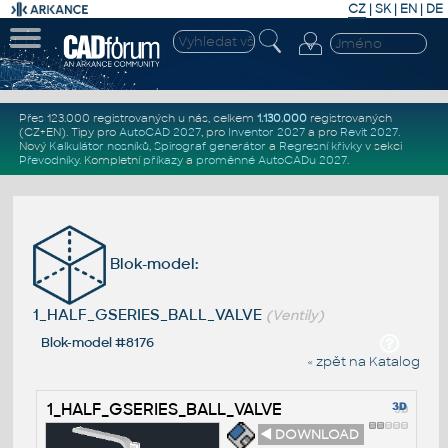
CZ
|
SK
|
EN
|
DE
Přes 123.000 registrovaných u nás, celkem
1.130.000
registrovaných
(CZ+EN)
. Tipy pro
AutoCAD 2027
, pro
Inventor 2027
a pro
Revit 2027
.
Nový
Kalkulátor nosníků
,
Spirograf generátor
a
Regresní křivky
v sekci
Převodníky
.
Kompletní
příkazy
a
proměnné AutoCADu 2027
.
Blok-model:
1_HALF_GSERIES_BALL_VALVE
(Ventily)
Blok-model #8176
« zpět na Katalog
1_HALF_GSERIES_BALL_VALVE
◄ DOWNLOAD