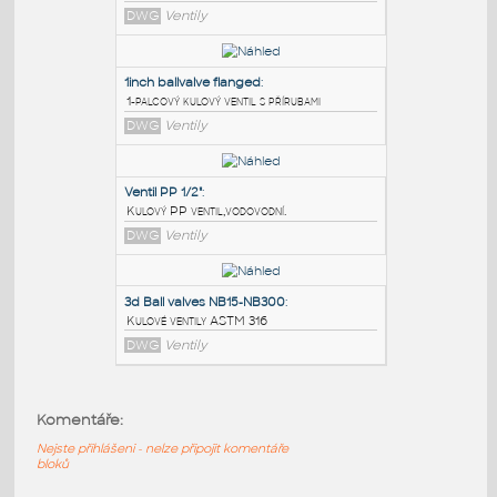
PODOBNÉ BLOKY
:
1_x 3long_BALL_VALVE
:
3D 1" x 3" long G-Series - kulový ventil
DWG
Ventily
1inch ballvalve flanged
:
1-palcový kulový ventil s přírubami
DWG
Ventily
Ventil PP 1/2"
:
Komentáře:
Kulový PP ventil,vodovodní.
Nejste přihlášeni - nelze připojit komentáře
DWG
Ventily
bloků