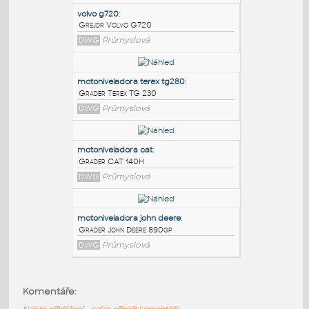
PODOBNÉ BLOKY
:
volvo g720
:
Grejdr Volvo G720
DWG
Průmyslová
motoniveladora terex tg280
:
Grader Terex TG 230
DWG
Průmyslová
motoniveladora cat
:
Komentáře:
Grader CAT 140H
Nejste přihlášeni - nelze připojit komentáře