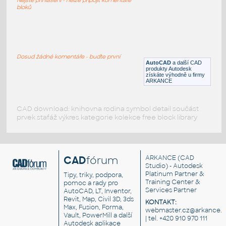
DWG
Průmyslová
bloků
motoniveladora john deere
:
Grader John Deere 890gp
Dosud žádné komentáře - buďte první
AutoCAD
a další CAD
DWG
Průmyslová
produkty Autodesk
získáte výhodně u firmy
ARKANCE
CAD download: knihovna rodina symbol detail součást
prvek stafáž výkres kategorie kolekce free block library
CAD
fórum
ARKANCE
(CAD
Studio) - Autodesk
Platinum Partner &
Tipy, triky, podpora,
Training Center &
pomoc a rady pro
Services Partner
AutoCAD, LT, Inventor,
Revit, Map, Civil 3D, 3ds
KONTAKT:
Max, Fusion, Forma,
webmaster.cz@arkance.w
Vault, PowerMill a další
| tel. +420 910 970 111
Autodesk aplikace