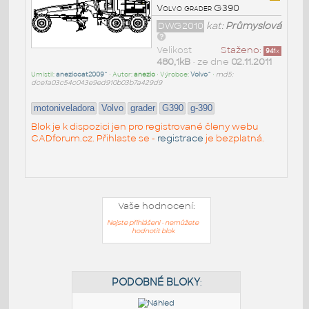
Volvo grader G390
DWG2010
kat:
Průmyslová
Velikost
Staženo:
941
x
480,1kB
• ze dne
02.11.2011
Umístil:
aneziocat2009^
• Autor:
anezio
• Výrobce:
Volvo^
•
md5:
dce1a03c54c043e9ed910b03b7a429d9
motoniveladora
Volvo
grader
G390
g-390
Blok je k dispozici jen pro registrované členy webu
CADforum.cz. Přihlaste se -
registrace
je bezplatná.
Vaše hodnocení:
Nejste přihlášeni - nemůžete
hodnotit blok