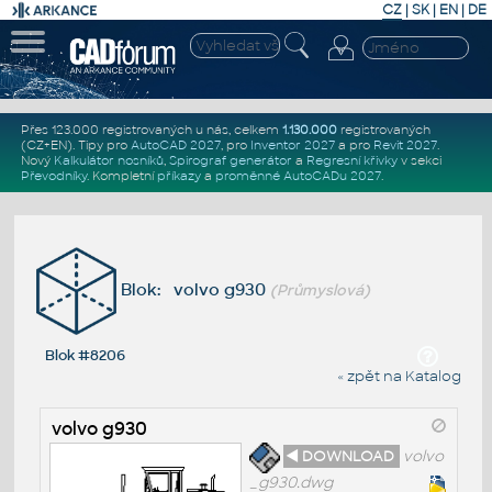
CZ
|
SK
|
EN
|
DE
Přes 123.000 registrovaných u nás, celkem
1.130.000
registrovaných
(CZ+EN)
. Tipy pro
AutoCAD 2027
, pro
Inventor 2027
a pro
Revit 2027
.
Nový
Kalkulátor nosníků
,
Spirograf generátor
a
Regresní křivky
v sekci
Převodníky
.
Kompletní
příkazy
a
proměnné AutoCADu 2027
.
Blok: volvo g930
(Průmyslová)
Blok #8206
« zpět na Katalog
volvo g930
◄ DOWNLOAD
volvo
_g930.dwg