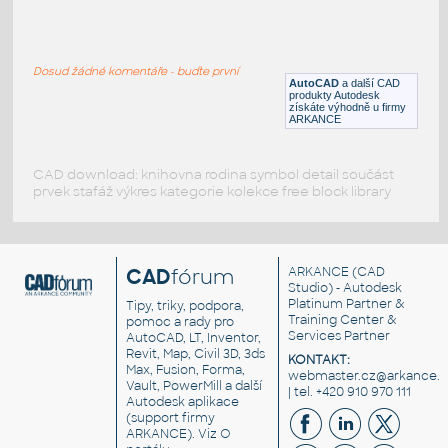
d6k cat
:
Buldozer D6K
Dosud žádné komentáře - buďte první
DWG
Průmyslová
AutoCAD
a další CAD
produkty Autodesk
získáte výhodně u firmy
ARKANCE
CAD download: knihovna rodina symbol detail součást
prvek stafáž výkres kategorie kolekce free block library
CAD
fórum
ARKANCE
(CAD
Studio) - Autodesk
Platinum Partner &
Tipy, triky, podpora,
Training Center &
pomoc a rady pro
Services Partner
AutoCAD, LT, Inventor,
Revit, Map, Civil 3D, 3ds
KONTAKT:
Max, Fusion, Forma,
webmaster.cz@arkance.w
Vault, PowerMill a další
| tel. +420 910 970 111
Autodesk aplikace
(support firmy
ARKANCE). Viz
O