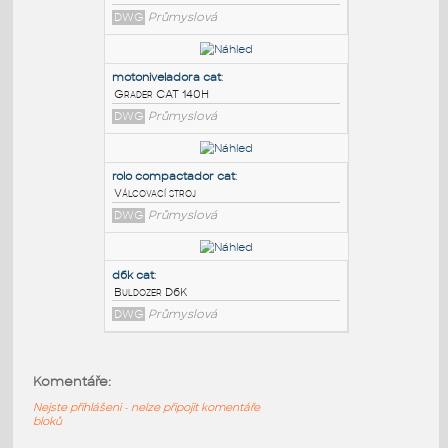
PODOBNÉ BLOKY
:
it38h cat
:
Nakladač CAT
DWG
Průmyslová
motoniveladora cat
:
Grader CAT 140H
DWG
Průmyslová
rolo compactador cat
:
Komentáře:
Válcovací stroj
Nejste přihlášeni - nelze připojit komentáře
DWG
Průmyslová
bloků