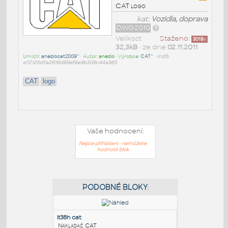
CAT logo
kat:
Vozidla, doprava
DWG2010
Velikost
Staženo:
3018
x
32,3kB
• ze dne
02.11.2011
Umístil:
aneziocat2009^
• Autor:
anezio
• Výrobce:
CAT^
•
md5:
e72126dfa2818d89ef6e9b309c44a965
CAT
logo
Vaše hodnocení:
Nejste přihlášeni - nemůžete
hodnotit blok