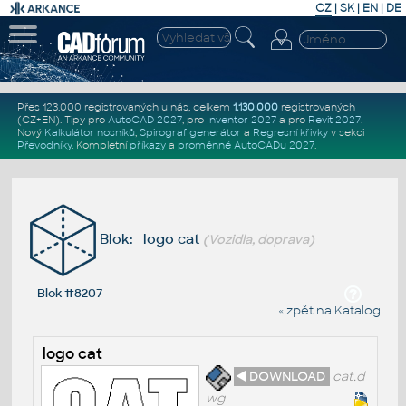
CZ
|
SK
|
EN
|
DE
Přes 123.000 registrovaných u nás, celkem
1.130.000
registrovaných
(CZ+EN)
. Tipy pro
AutoCAD 2027
, pro
Inventor 2027
a pro
Revit 2027
.
Nový
Kalkulátor nosníků
,
Spirograf generátor
a
Regresní křivky
v sekci
Převodníky
.
Kompletní
příkazy
a
proměnné AutoCADu 2027
.
Blok: logo cat
(Vozidla, doprava)
Blok #8207
« zpět na Katalog
logo cat
◄ DOWNLOAD
cat.d
wg