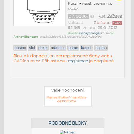
Poker + herní automat pro
kasina
DWG2007
kat:
Zábava
Velikost
Staženo:
1039
x
52,1kB
• ze dne
29.01.2012
Umístil:
akshaybhangare^
• Autor:
Akshay Bhangare
•
md5: 9f36ee133f37950b48ef9932f12c0fda
casino
slot
poker
machine
game
kasino
casino
Blok je k dispozici jen pro registrované členy webu
CADforum.cz. Přihlaste se -
registrace
je bezplatná.
Vaše hodnocení:
Nejste přihlášeni - nemůžete
hodnotit blok