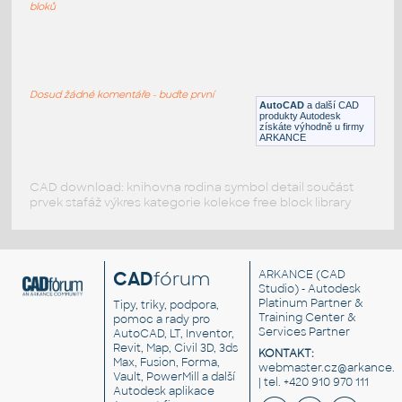
bloků
Ikea_-
_Mulig_Clothes_Rack_With_Hangers
:
Šatní stojan IKEA Mulig, s ramínky
Dosud žádné komentáře - buďte první
AutoCAD
a další CAD
RFA
Nábytek
produkty Autodesk
získáte výhodně u firmy
ARKANCE
CAD download: knihovna rodina symbol detail součást
prvek stafáž výkres kategorie kolekce free block library
CAD
fórum
ARKANCE
(CAD
Studio) - Autodesk
Platinum Partner &
Tipy, triky, podpora,
Training Center &
pomoc a rady pro
Services Partner
AutoCAD, LT, Inventor,
Revit, Map, Civil 3D, 3ds
KONTAKT:
Max, Fusion, Forma,
webmaster.cz@arkance.w
Vault, PowerMill a další
| tel. +420 910 970 111
Autodesk aplikace