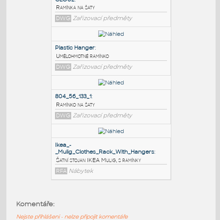
PODOBNÉ BLOKY
:
CLO02
:
Ramínka na šaty
DWG
Zařizovací předměty
Plastic Hanger
:
Umělohmotné ramínko
DWG
Zařizovací předměty
804_56_133_1
:
Ramínko na šaty
Komentáře:
DWG
Zařizovací předměty
Nejste přihlášeni - nelze připojit komentáře