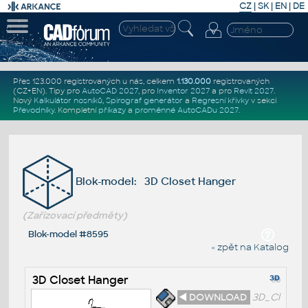
CZ
|
SK
|
EN
|
DE
Přes 123.000 registrovaných u nás, celkem
1.130.000
registrovaných
(CZ+EN)
. Tipy pro
AutoCAD 2027
, pro
Inventor 2027
a pro
Revit 2027
.
Nový
Kalkulátor nosníků
,
Spirograf generátor
a
Regresní křivky
v sekci
Převodníky
.
Kompletní
příkazy
a
proměnné AutoCADu 2027
.
Blok-model: 3D Closet Hanger
(Zařizovací předměty)
Blok-model #8595
« zpět na Katalog
3D Closet Hanger
◄ DOWNLOAD
3D_Cl