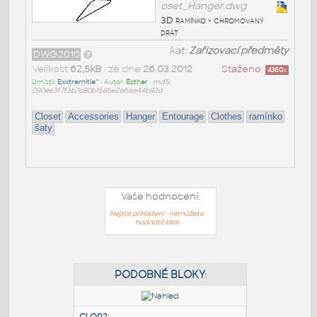
oset_Hanger.dwg
3D ramínko - chromovaný
drát
kat:
Zařizovací předměty
DWG2010
Velikost
62,5kB
• ze dne
26.03.2012
Staženo:
4360
x
Umístil:
Exxtremitie^
• Autor:
Esther
•
md5:
090ee3f7f3b7c80b1585e2e6ae44b92d
Closet
Accessories
Hanger
Entourage
Clothes
ramínko
šaty
Vaše hodnocení:
Nejste přihlášeni - nemůžete
hodnotit blok