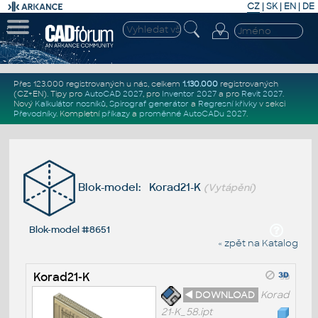
CZ
|
SK
|
EN
|
DE
Přes 123.000 registrovaných u nás, celkem
1.130.000
registrovaných
(CZ+EN)
. Tipy pro
AutoCAD 2027
, pro
Inventor 2027
a pro
Revit 2027
.
Nový
Kalkulátor nosníků
,
Spirograf generátor
a
Regresní křivky
v sekci
Převodníky
.
Kompletní
příkazy
a
proměnné AutoCADu 2027
.
Blok-model: Korad21-K
(Vytápění)
Blok-model #8651
« zpět na Katalog
Korad21-K
◄ DOWNLOAD
Korad
21-K_58.ipt