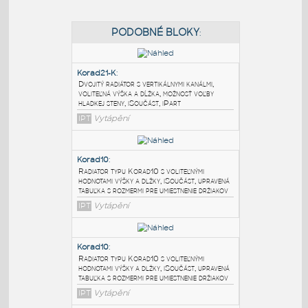
PODOBNÉ BLOKY
:
Korad21-K
:
Dvojitý radiátor s vertikálnymi kanálmi,
voliteľná výška a dĺžka, možnosť voľby
hladkej steny, iSoučást, iPart
IPT
Vytápění
Korad10
: