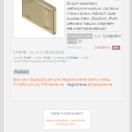
Dvojitý radiátor s
vertikálnymi kanálmi, voliteľná
výška a dĺžka, možnosť voľby
hladkej steny, iSoučást, iPart,
upravená tabuľka s rozmermi
pre umiestnenie držiakov
Inventor part
kat:
Vytápění
IPT10
Velikost
Staženo:
448
x
1,79MB
• ze dne
08.04.2012
Umístil:
Sivák^
• Autor:
Sivák
• Výrobce:
U.S.Steel^
•
md5:
7e2f3719bf53aaafe58e550cb24e70b6
Radiator
Blok je k dispozici jen pro registrované členy webu
CADforum.cz. Přihlaste se -
registrace
je bezplatná.
Vaše hodnocení:
Nejste přihlášeni - nemůžete
hodnotit blok