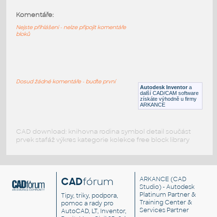
Komentáře:
tile 1x4
:
Lego tile 1x4
Nejste přihlášeni - nelze připojit komentáře
bloků
IPT
Plastové součásti
plate round 1x4
:
Lego plate round 1x4
Dosud žádné komentáře - buďte první
Autodesk Inventor
a
IPT
Plastové součásti
další CAD/CAM software
získáte výhodně u firmy
ARKANCE
CAD download: knihovna rodina symbol detail součást
prvek stafáž výkres kategorie kolekce free block library
CAD
fórum
ARKANCE
(CAD
Studio) - Autodesk
Platinum Partner &
Tipy, triky, podpora,
Training Center &
pomoc a rady pro
Services Partner
AutoCAD, LT, Inventor,