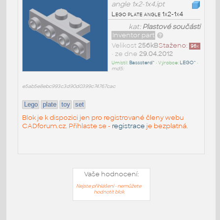
angle 1x2-1x4.ipt
Lego plate angle 1x2-1x4
kat:
Plastové součásti
Inventor part
Velikost
256kB
Staženo:
96
x
• ze dne
29.04.2012
Umístil:
Basssterd^
• Výrobce:
LEGO^
•
md5:
e5ab5e8ebc993c3d90d0399c74767cac
Lego
plate
toy
set
Blok je k dispozici jen pro registrované členy webu
CADforum.cz. Přihlaste se -
registrace
je bezplatná.
Vaše hodnocení:
Nejste přihlášeni - nemůžete
hodnotit blok