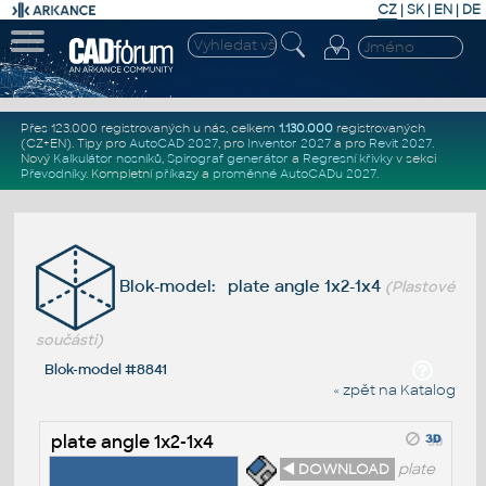
CZ
|
SK
|
EN
|
DE
Přes 123.000 registrovaných u nás, celkem
1.130.000
registrovaných
(CZ+EN)
. Tipy pro
AutoCAD 2027
, pro
Inventor 2027
a pro
Revit 2027
.
Nový
Kalkulátor nosníků
,
Spirograf generátor
a
Regresní křivky
v sekci
Převodníky
.
Kompletní
příkazy
a
proměnné AutoCADu 2027
.
Blok-model: plate angle 1x2-1x4
(Plastové
součásti)
Blok-model #8841
« zpět na Katalog
plate angle 1x2-1x4
◄ DOWNLOAD
plate