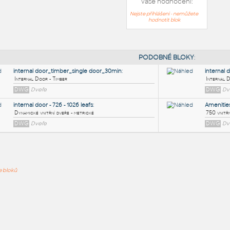
Vaše hodnocení:
Nejste přihlášeni - nemůžete
hodnotit blok
PODOB
internal door_timber_single door_30min
:
ře bloků
Internal Door - Timber
DWG
Dveře
internal door - 726 - 1026 leafs
:
Dynamické vnitřní dveře - metrické
DWG
Dveře