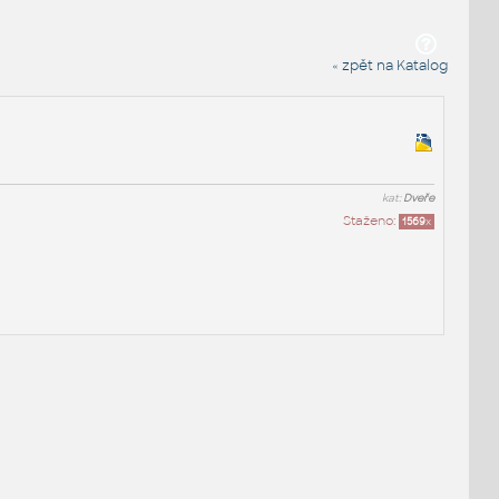
« zpět na Katalog
kat:
Dveře
Staženo:
1569
x