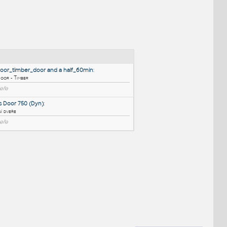
NÉ BLOKY
:
internal door_timber_door and a half_60min
:
Internal Door - Timber
DWG
Dveře
Amenities Door 750 (Dyn)
:
750 vnitřní dveře
DWG
Dveře