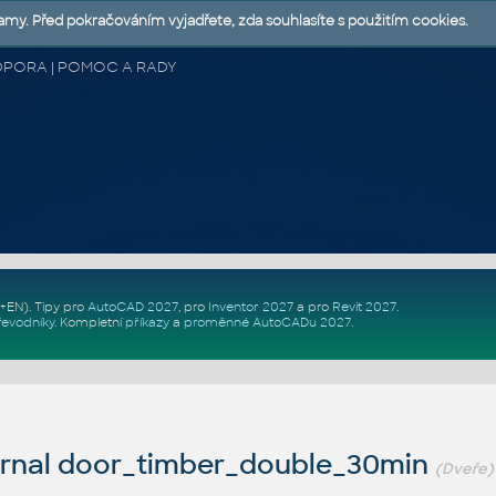
lamy. Před pokračováním vyjadřete, zda souhlasíte s použitím cookies.
 PODPORA | POMOC A RADY
Z+EN)
. Tipy pro
AutoCAD 2027
, pro
Inventor 2027
a pro
Revit 2027
.
řevodníky
.
Kompletní
příkazy
a
proměnné AutoCADu 2027
.
ernal door_timber_double_30min
(Dveře)