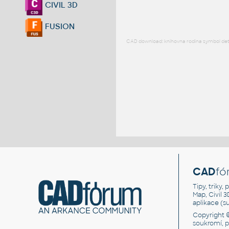
CIVIL 3D
FUSION
CAD download: knihovna rodina symbol detai
CAD
fó
Tipy, triky
Map, Civil 
aplikace (
Copyright 
soukromí, 