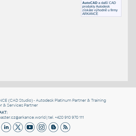
AutoCAD
a další CAD
produkty Autodesk
získáte výhodně u firmy
ARKANCE
NCE
(CAD Studio) - Autodesk Platinum Partner & Training
r & Services Partner
AKT:
ster.cz@arkance.world | tel. +420 910 970 111