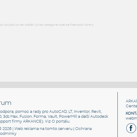
l součást prvek stafáž výkres kategorie kolekce free block library
rum
ARKA
Cente
, podpora, pomoc a rady pro AutoCAD, LT, Inventor, Revit,
KONT
3D, 3ds Max, Fusion, Forma, Vault, PowerMill a další Autodesk
webma
support firmy ARKANCE). Viz
O portálu
.
© 2026 |
Web reklama
na tomto serveru |
Ochrana
podmínky