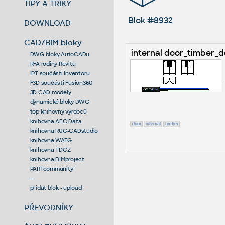
TIPY A TRIKY
Blok #8932
DOWNLOAD
CAD/BIM bloky
internal door_timber_
DWG bloky AutoCADu
RFA rodiny Revitu
IPT součásti Inventoru
F3D součásti Fusion360
3D CAD modely
dynamické bloky DWG
top knihovny výrobců
knihovna AEC Data
door
internal
timber
knihovna RUG-CADstudio
knihovna WATG
knihovna TDCZ
knihovna BIMproject
PARTcommunity
--
přidat blok - upload
PŘEVODNÍKY