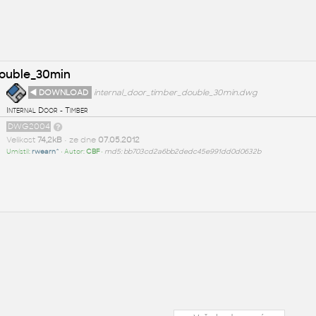
double_30min
◄ DOWNLOAD
internal_door_timber_double_30min.dwg
Internal Door - Timber
DWG2004
Velikost
74,2kB
• ze dne
07.05.2012
Umístil:
rwearn^
• Autor:
CBF
•
md5: bb703cd2a6bb2dedc45e991dd0d0632b