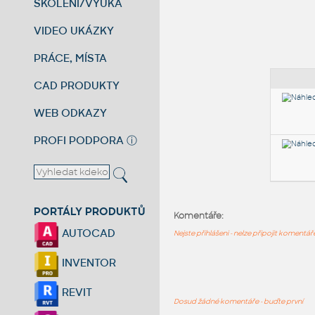
ŠKOLENÍ/VÝUKA
VIDEO UKÁZKY
PRÁCE, MÍSTA
CAD PRODUKTY
WEB ODKAZY
PROFI PODPORA
ⓘ
PORTÁLY PRODUKTŮ
Komentáře:
AUTOCAD
Nejste přihlášeni - nelze připojit komentá
INVENTOR
REVIT
Dosud žádné komentáře - buďte první