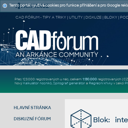
Tento portál využívá cookies pro funkce přihlášení a pro Google rek
CAD FÓRUM - TIPY A TRIKY | UTILITY | DISKUZE | BLOKY |
Přes 123.000 registrovaných u nás, celkem
1.130.000
registrovaných (C
Nový
Kalkulátor nosníků
,
Spirograf generátor
a
Regresní křivky
v sekci
P
HLAVNÍ STRÁNKA
Blok: int
DISKUZNÍ FÓRUM