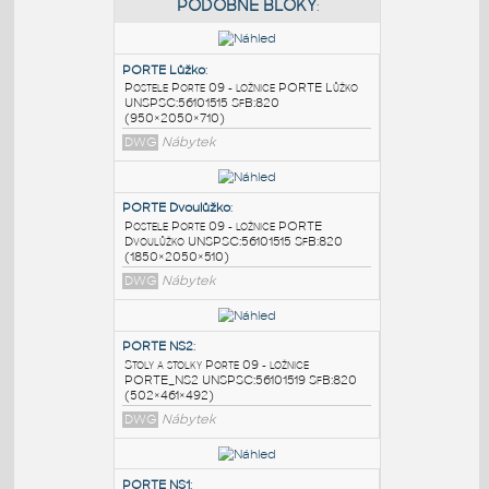
PODOBNÉ BLOKY
:
PORTE Lůžko
:
Postele Porte 09 - ložnice PORTE Lůžko
UNSPSC:56101515 SfB:820
(950×2050×710)
DWG
Nábytek