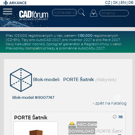
CZ
|
SK
|
EN
|
DE
Přes 123.000 registrovaných u nás, celkem
1.130.000
registrovaných
(CZ+EN)
. Tipy pro
AutoCAD 2027
, pro
Inventor 2027
a pro
Revit 2027
.
Nový
Kalkulátor nosníků
,
Spirograf generátor
a
Regresní křivky
v sekci
Převodníky
.
Kompletní
příkazy
a
proměnné AutoCADu 2027
.
Blok-model: PORTE Šatník
(Nábytek)
Blok-model #9007747
« zpět na Katalog
PORTE Šatník
AEC-Data
DOWNLOAD
PORTE Šatní