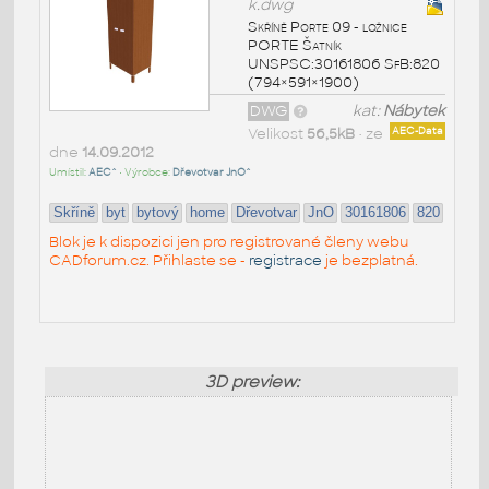
k.dwg
Skříně Porte 09 - ložnice
PORTE Šatník
UNSPSC:30161806 SfB:820
(794×591×1900)
DWG
kat:
Nábytek
Velikost
56,5kB
• ze
AEC-Data
dne
14.09.2012
Umístil:
AEC^
• Výrobce:
Dřevotvar JnO^
Skříně
byt
bytový
home
Dřevotvar
JnO
30161806
820
Blok je k dispozici jen pro registrované členy webu
CADforum.cz. Přihlaste se -
registrace
je bezplatná.
3D preview: