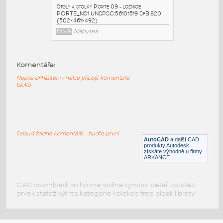
PORTE Dvoulůžko
:
Postele Porte 09 - ložnice PORTE
Dvoulůžko UNSPSC:56101515 SfB:820
(1850×2050×510)
DWG
Nábytek
Komentáře:
Nejste přihlášeni - nelze připojit komentáře
PORTE NS2
:
bloků
Stoly a stolky Porte 09 - ložnice
PORTE_NS2 UNSPSC:56101519 SfB:820
(502×461×492)
DWG
Nábytek
Dosud žádné komentáře - buďte první
AutoCAD
a další CAD
produkty Autodesk
získáte výhodně u firmy
PORTE NS1
:
ARKANCE
Stoly a stolky Porte 09 - ložnice
PORTE_NS1 UNSPSC:56101519 SfB:820
(502×461×492)
CAD download: knihovna rodina symbol detail součást
prvek stafáž výkres kategorie kolekce free block library
DWG
Nábytek