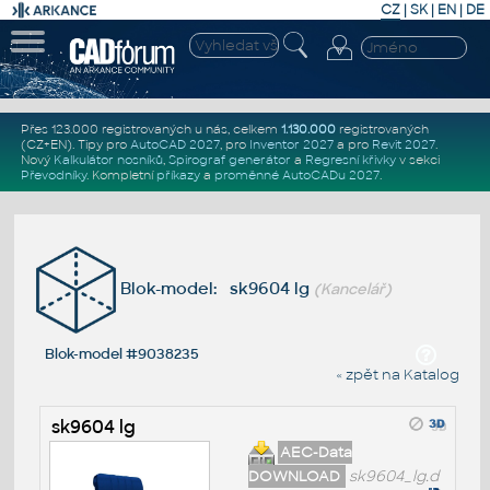
CZ
|
SK
|
EN
|
DE
Přes 123.000 registrovaných u nás, celkem
1.130.000
registrovaných
(CZ+EN)
. Tipy pro
AutoCAD 2027
, pro
Inventor 2027
a pro
Revit 2027
.
Nový
Kalkulátor nosníků
,
Spirograf generátor
a
Regresní křivky
v sekci
Převodníky
.
Kompletní
příkazy
a
proměnné AutoCADu 2027
.
Blok-model: sk9604 lg
(Kancelář)
Blok-model #9038235
« zpět na Katalog
sk9604 lg
AEC-Data
DOWNLOAD
sk9604_lg.d