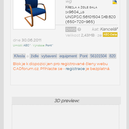
wg
Křesla a židle gala
sk9604_lg
UNSPSC:56101504 SfB:820
(650×720×965)
DWG
kat:
Kancelář
Velikost
2,43MB
• ze
AEC-Data
dne
30.06.2011
Umístil:
AEC^
• Výrobce:
Pont^
a
Křesla
židle
vybavení
equipment
Pont
56101504
820
Blok je k dispozici jen pro registrované členy webu
CADforum.cz. Přihlaste se -
registrace
je bezplatná.
3D preview: