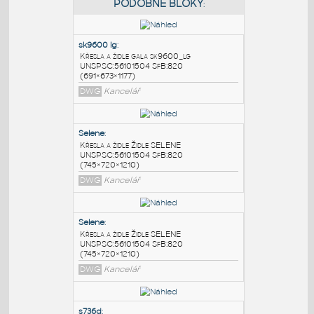
PODOBNÉ BLOKY
:
sk9600 lg
:
Křesla a židle gala sk9600_lg
UNSPSC:56101504 SfB:820
(691×673×1177)
DWG
Kancelář