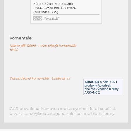
Selene
:
Křesla a židle Židle SELENE
UNSPSC:56101504 SfB:820
(745×720×1210)
DWG
Kancelář
Komentáře:
Nejste přihlášeni - nelze připojit komentáře
Selene
:
bloků
Křesla a židle Židle SELENE
UNSPSC:56101504 SfB:820
(745×720×1210)
DWG
Kancelář
Dosud žádné komentáře - buďte první
AutoCAD
a další CAD
produkty Autodesk
získáte výhodně u firmy
s736d
:
ARKANCE
Křesla a židle aloha s736d
UNSPSC:56101504 SfB:820
(608×563×885)
CAD download: knihovna rodina symbol detail součást
prvek stafáž výkres kategorie kolekce free block library
DWG
Kancelář