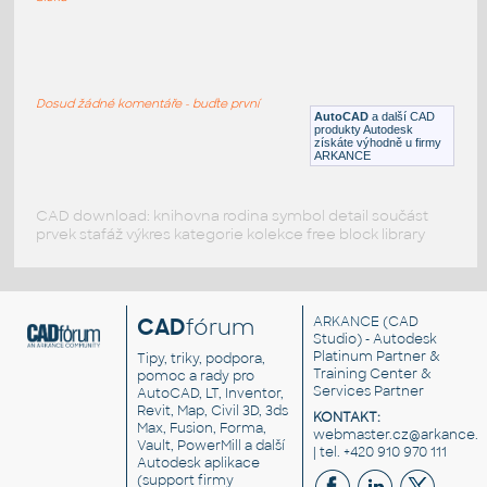
TV obrazovka
:
Jednoduchá TV obrazovka
Dosud žádné komentáře - buďte první
DWG
Elektronika
AutoCAD
a další CAD
produkty Autodesk
získáte výhodně u firmy
ARKANCE
CAD download: knihovna rodina symbol detail součást
prvek stafáž výkres kategorie kolekce free block library
CAD
fórum
ARKANCE
(CAD
Studio) - Autodesk
Platinum Partner &
Tipy, triky, podpora,
Training Center &
pomoc a rady pro
Services Partner
AutoCAD, LT, Inventor,
Revit, Map, Civil 3D, 3ds
KONTAKT:
Max, Fusion, Forma,
webmaster.cz@arkance.w
Vault, PowerMill a další
| tel. +420 910 970 111
Autodesk aplikace
(support firmy