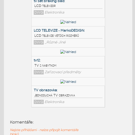
PODOBNÉ BLOKY
:
tv set braking bad
:
LCD televizor
DWG
Elektronika
LCD TELEVIZE - MarkoDESIGN
:
LCD televize větších rozměrů
DWG
_Různé-Jiné
tv12
:
Komentáře:
TV s nabytkom
Nejste přihlášeni - nelze připojit komentáře
DWG
Zařizovací předměty
bloků