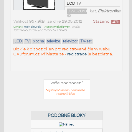
LCD TV
DWG2010
kat:
Elektronika
Velikost
967,9kB
• ze dne
29.05.2012
Staženo:
2374
x
Umístil:
mek djevrek^
• Autor:
mek djevrek
•
md5:
1018746abd5f03ca307f460cba379a65
LCD
TV
plochá
televize
televizor
TV-set
Blok je k dispozici jen pro registrované členy webu
CADforum.cz. Přihlaste se -
registrace
je bezplatná.
Vaše hodnocení:
Nejste přihlášeni - nemůžete
hodnotit blok