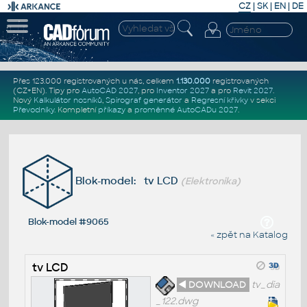
CZ
|
SK
|
EN
|
DE
Přes 123.000 registrovaných u nás, celkem
1.130.000
registrovaných
(CZ+EN)
. Tipy pro
AutoCAD 2027
, pro
Inventor 2027
a pro
Revit 2027
.
Nový
Kalkulátor nosníků
,
Spirograf generátor
a
Regresní křivky
v sekci
Převodníky
.
Kompletní
příkazy
a
proměnné AutoCADu 2027
.
Blok-model: tv LCD
(Elektronika)
Blok-model #9065
« zpět na Katalog
tv LCD
◄ DOWNLOAD
tv_dia
_122.dwg