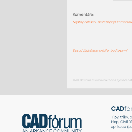
Komentáře:
Nejste přihlášeni - nelze připojit komentá
Dosud žádné komentáře - buďte první
CAD download: knihovna rodina symbol detai
CAD
fó
Tipy, triky
Map, Civil 
aplikace (