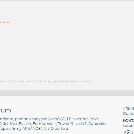
ře bloků
PODOB
702120552
:
Skříně alfa 500 702120552 UNSPSC:30161806 SfB:820
(800×494×1780)
DWG
Kancelář
702121668
:
Skříně alfa 500 702121668 UNSPSC:30161806 SfB:820
(800×494×1780)
l součást prvek stafáž výkres kategorie kolekce free block library
DWG
Kancelář
rum
ARKA
Cente
, podpora, pomoc a rady pro AutoCAD, LT, Inventor, Revit,
KONT
3D, 3ds Max, Fusion, Forma, Vault, PowerMill a další Autodesk
webma
support firmy ARKANCE). Viz
O portálu
.