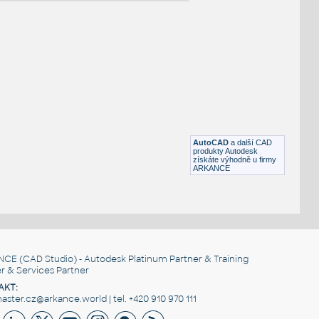
NÉ BLOKY
:
702121552
:
Skříně alfa 500 702121552 UNSPSC:30161806 SfB:820
(800×494×1780)
AutoCAD
a další CAD
DWG
Kancelář
produkty Autodesk
získáte výhodně u firmy
ARKANCE
702122050
:
Skříně alfa 500 702122050 UNSPSC:30161806 SfB:820
(800×494×1780)
DWG
Kancelář
NCE
(CAD Studio) - Autodesk Platinum Partner & Training
r & Services Partner
AKT:
ster.cz@arkance.world | tel. +420 910 970 111