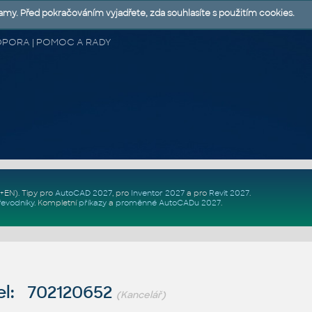
lamy. Před pokračováním vyjadřete, zda souhlasíte s použitím cookies.
 PODPORA | POMOC A RADY
Z+EN)
. Tipy pro
AutoCAD 2027
, pro
Inventor 2027
a pro
Revit 2027
.
řevodníky
.
Kompletní
příkazy
a
proměnné AutoCADu 2027
.
l: 702120652
(Kancelář)