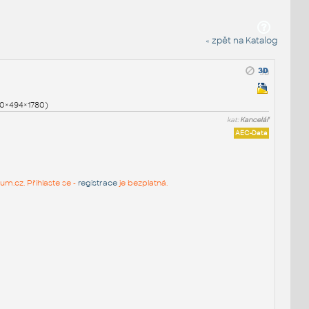
« zpět na Katalog
00×494×1780)
kat:
Kancelář
AEC-Data
um.cz. Přihlaste se -
registrace
je bezplatná.