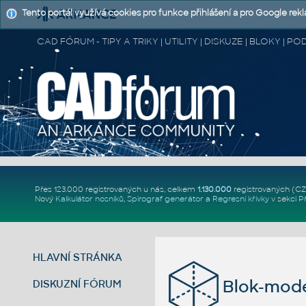
Tento portál využívá cookies pro funkce přihlášení a pro Google rek
CAD FÓRUM - TIPY A TRIKY | UTILITY | DISKUZE | BLOKY |
Přes 123.000 registrovaných u nás, celkem
1.130.000
registrovaných (C
Nový
Kalkulátor nosníků
,
Spirograf generátor
a
Regresní křivky
v sekci
P
HLAVNÍ STRÁNKA
Blok-mode
DISKUZNÍ FÓRUM