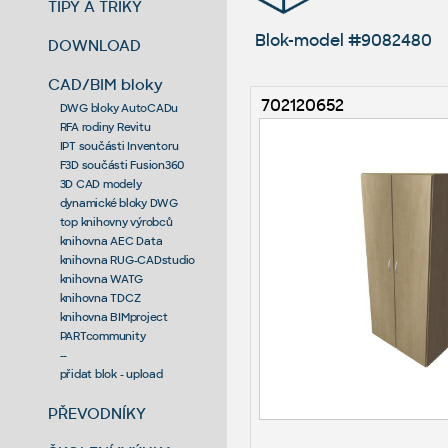
TIPY A TRIKY
Blok-model #9082480
DOWNLOAD
CAD/BIM bloky
702120652
DWG bloky AutoCADu
RFA rodiny Revitu
IPT součásti Inventoru
F3D součásti Fusion360
3D CAD modely
dynamické bloky DWG
top knihovny výrobců
knihovna AEC Data
knihovna RUG-CADstudio
knihovna WATG
knihovna TDCZ
knihovna BIMproject
PARTcommunity
--
přidat blok - upload
PŘEVODNÍKY