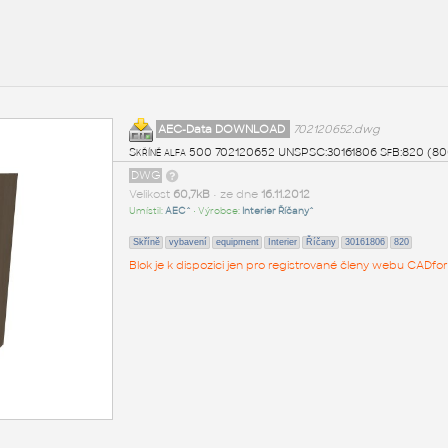
AEC-Data DOWNLOAD
702120652.dwg
Skříně alfa 500 702120652 UNSPSC:30161806 SfB:820 (8
DWG
Velikost
60,7kB
• ze dne
16.11.2012
Umístil:
AEC^
• Výrobce:
Interier Říčany^
Skříně
vybavení
equipment
Interier
Říčany
30161806
820
Blok je k dispozici jen pro registrované členy webu CADfor