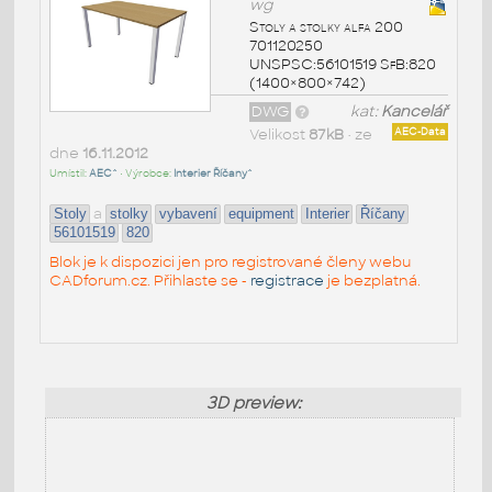
wg
Stoly a stolky alfa 200
701120250
UNSPSC:56101519 SfB:820
(1400×800×742)
DWG
kat:
Kancelář
Velikost
87kB
• ze
AEC-Data
dne
16.11.2012
Umístil:
AEC^
• Výrobce:
Interier Říčany^
a
Stoly
stolky
vybavení
equipment
Interier
Říčany
56101519
820
Blok je k dispozici jen pro registrované členy webu
CADforum.cz. Přihlaste se -
registrace
je bezplatná.
3D preview: