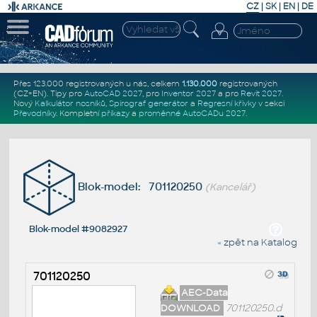
CZ
|
SK
|
EN
|
DE
Přes 123.000 registrovaných u nás, celkem
1.130.000
registrovaných
(CZ+EN)
. Tipy pro
AutoCAD 2027
, pro
Inventor 2027
a pro
Revit 2027
.
Nový
Kalkulátor nosníků
,
Spirograf generátor
a
Regresní křivky
v sekci
Převodníky
.
Kompletní
příkazy
a
proměnné AutoCADu 2027
.
Blok-model: 701120250
(Kancelář)
Blok-model #9082927
« zpět na Katalog
701120250
AEC-Data
DOWNLOAD
701120250.d