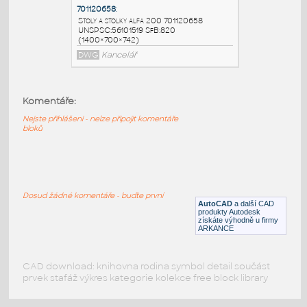
701120258
:
Stoly a stolky alfa 200 701120258
UNSPSC:56101519 SfB:820
(1400×800×742)
DWG
Kancelář
Komentáře:
Nejste přihlášeni - nelze připojit komentáře
701120268
:
bloků
Stoly a stolky alfa 200 701120268
UNSPSC:56101519 SfB:820
(1400×800×742)
DWG
Kancelář
Dosud žádné komentáře - buďte první
AutoCAD
a další CAD
produkty Autodesk
získáte výhodně u firmy
701120658
:
ARKANCE
Stoly a stolky alfa 200 701120658
UNSPSC:56101519 SfB:820
(1400×700×742)
CAD download: knihovna rodina symbol detail součást
prvek stafáž výkres kategorie kolekce free block library
DWG
Kancelář