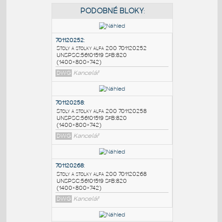
PODOBNÉ BLOKY
:
701120252
:
Stoly a stolky alfa 200 701120252
UNSPSC:56101519 SfB:820
(1400×800×742)
DWG
Kancelář