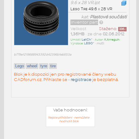
9.6 x 28 VR.ipt
Lego Tire 49.6 x 28 VR
kat:
Plastové součásti
Inventor part
Velikost
Staženo:
336
x
1,36MB
• ze dne
02.06.2012
Umístil:
LatCh^
• Autor:
K.Arreguin
•
Výrobce:
LEGO^
•
md5:
b779e1219688943392d42396b1eb553a
Lego
wheel
tyre
tire
Blok je k dispozici jen pro registrované členy webu
CADforum.cz. Přihlaste se -
registrace
je bezplatná.
Vaše hodnocení:
Nejste přihlášeni - nemůžete
hodnotit blok