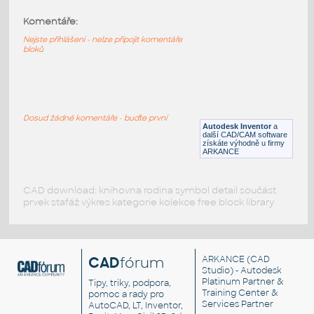
Komentáře:
tire 30.4 x 14 vr
:
Lego tire 30.4 x 14 vr
Nejste přihlášeni - nelze připojit komentáře
bloků
IPT
Plastové součásti
Tire medium
:
Lego Tire medium
Dosud žádné komentáře - buďte první
Autodesk Inventor
a
IPT
Plastové součásti
další CAD/CAM software
získáte výhodně u firmy
ARKANCE
CAD download: knihovna rodina symbol detail součást
prvek stafáž výkres kategorie kolekce free block library
CAD
fórum
ARKANCE
(CAD
Studio) - Autodesk
Platinum Partner &
Tipy, triky, podpora,
Training Center &
pomoc a rady pro
Services Partner
AutoCAD, LT, Inventor,