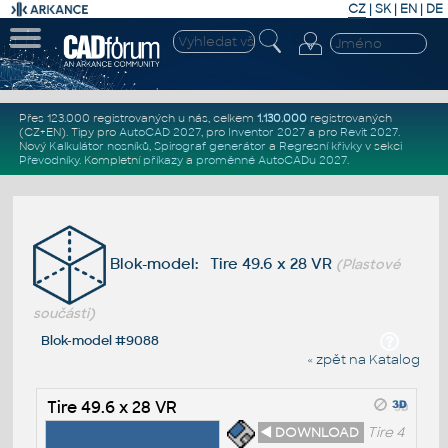
CZ
|
SK
|
EN
|
DE
Přes 123.000 registrovaných u nás, celkem
1.130.000
registrovaných
(CZ+EN)
. Tipy pro
AutoCAD 2027
, pro
Inventor 2027
a pro
Revit 2027
.
Nový
Kalkulátor nosníků
,
Spirograf generátor
a
Regresní křivky
v sekci
Převodníky
.
Kompletní
příkazy
a
proměnné AutoCADu 2027
.
Blok-model: Tire 49.6 x 28 VR
(Plastové
součásti)
Blok-model #9088
« zpět na Katalog
Tire 49.6 x 28 VR
◄ DOWNLOAD
Tire 4