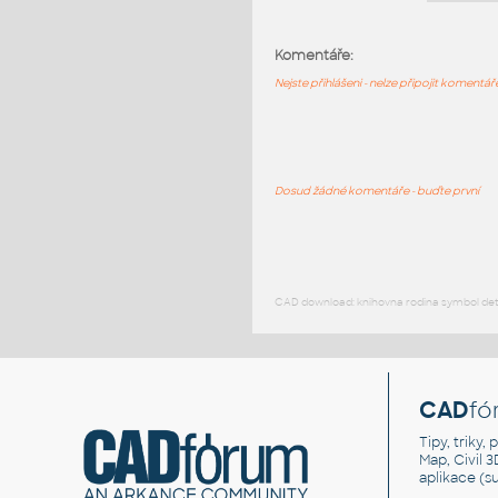
Komentáře:
Nejste přihlášeni - nelze připojit komentá
Dosud žádné komentáře - buďte první
CAD download: knihovna rodina symbol detai
CAD
fó
Tipy, triky
Map, Civil 
aplikace (