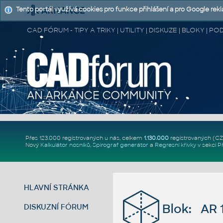
Tento portál využívá cookies pro funkce přihlášení a pro Google rek
CAD FÓRUM - TIPY A TRIKY | UTILITY | DISKUZE | BLOKY |
Přes 123.000 registrovaných u nás, celkem
1.130.000
registrovaných (C
Nový
Kalkulátor nosníků
,
Spirograf generátor
a
Regresní křivky
v sekci
P
HLAVNÍ STRÁNKA
Blok: AR 
DISKUZNÍ FÓRUM