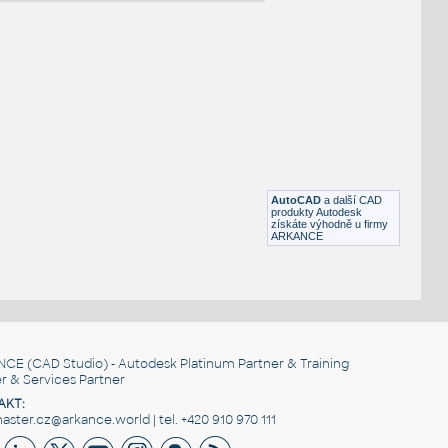
NÉ BLOKY
:
AR 180 P
:
Stoly a stolky Assist lamino AR 180 P UNSPSC:56101519
SfB:820 (1870×1000×1000)
AutoCAD
a další CAD
DWG
Kancelář
produkty Autodesk
získáte výhodně u firmy
ARKANCE
AR 180
:
Stoly a stolky Assist lamino AR 180 UNSPSC:56101519 SfB:82
(1870×1000×1000)
DWG
Kancelář
NCE
(CAD Studio) - Autodesk Platinum Partner & Training
r & Services Partner
AKT:
ster.cz@arkance.world | tel. +420 910 970 111