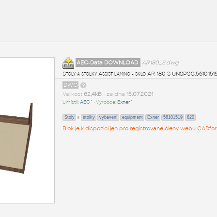
AEC-Data DOWNLOAD
AR180_S.dwg
Stoly a stolky Assist lamino - sklo AR 180 S UNSPSC:56101
DWG
Velikost
62,4kB
• ze dne
15.07.2021
Umístil:
AEC^
• Výrobce:
Exner^
a
Stoly
stolky
vybavení
equipment
Exner
56101519
820
Blok je k dispozici jen pro registrované členy webu CADfor