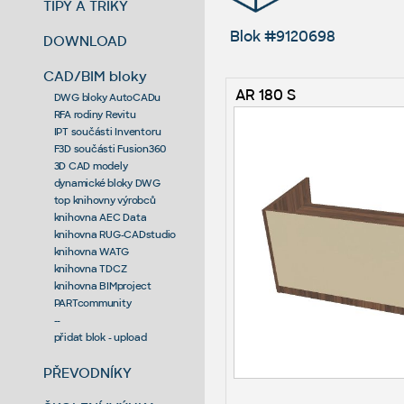
TIPY A TRIKY
Blok #9120698
DOWNLOAD
CAD/BIM bloky
AR 180 S
DWG bloky AutoCADu
RFA rodiny Revitu
IPT součásti Inventoru
F3D součásti Fusion360
3D CAD modely
dynamické bloky DWG
top knihovny výrobců
knihovna AEC Data
knihovna RUG-CADstudio
knihovna WATG
knihovna TDCZ
knihovna BIMproject
PARTcommunity
--
přidat blok - upload
PŘEVODNÍKY