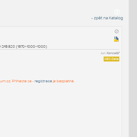
« zpět na Katalog
519 SfB:820 (1870×1000×1000)
kat:
Kancelář
AEC-Data
um.cz. Přihlaste se -
registrace
je bezplatná.