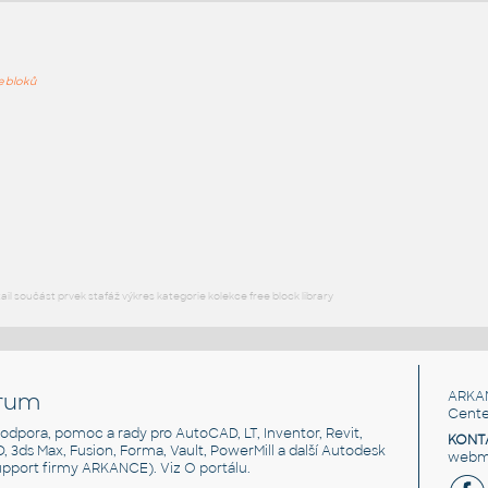
ře bloků
PODOB
AR 180 S
:
Stoly a stolky Assist lamino - sklo AR 180 S UNSPSC:56101519
SfB:820 (1870×1000×1000)
DWG
Kancelář
AR 180 L
:
Stoly a stolky Assist lamino AR 180 L UNSPSC:56101519 SfB:820
(1870×1000×1000)
l součást prvek stafáž výkres kategorie kolekce free block library
DWG
Kancelář
rum
ARKA
Cente
, podpora, pomoc a rady pro AutoCAD, LT, Inventor, Revit,
KONT
3D, 3ds Max, Fusion, Forma, Vault, PowerMill a další Autodesk
webma
support firmy ARKANCE). Viz
O portálu
.