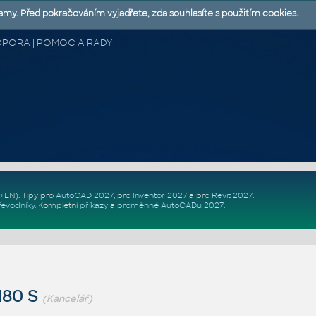
lamy. Před pokračováním vyjadřete, zda souhlasíte s použitím cookies.
 PODPORA | POMOC A RADY
Z+EN)
. Tipy pro
AutoCAD 2027
, pro
Inventor 2027
a pro
Revit 2027
.
řevodníky
.
Kompletní
příkazy
a
proměnné AutoCADu 2027
.
180 S
(Kancelář)