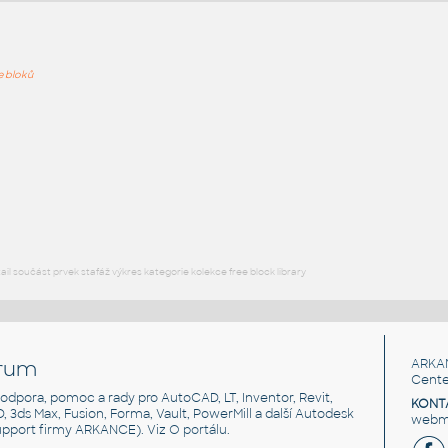
ře bloků
PODOB
A 2 3 00
:
Skříně Assist lamino A 2 3 00 UNSPSC:30161806 SfB:820
(1882×460×900)
DWG
Kancelář
A 3 3 00
:
Skříně Assist lamino A 3 3 00 UNSPSC:30161806 SfB:820
(1882×460×1300)
l součást prvek stafáž výkres kategorie kolekce free block library
DWG
Kancelář
rum
ARKA
Cente
, podpora, pomoc a rady pro AutoCAD, LT, Inventor, Revit,
KONT
3D, 3ds Max, Fusion, Forma, Vault, PowerMill a další Autodesk
webma
support firmy ARKANCE). Viz
O portálu
.