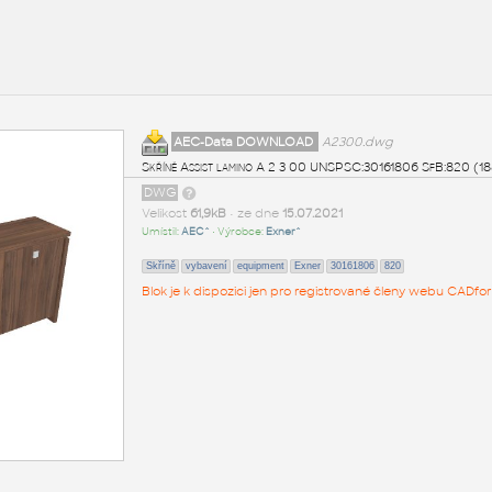
AEC-Data DOWNLOAD
A2300.dwg
Skříně Assist lamino A 2 3 00 UNSPSC:30161806 SfB:820 (
DWG
Velikost
61,9kB
• ze dne
15.07.2021
Umístil:
AEC^
• Výrobce:
Exner^
Skříně
vybavení
equipment
Exner
30161806
820
Blok je k dispozici jen pro registrované členy webu CADfor