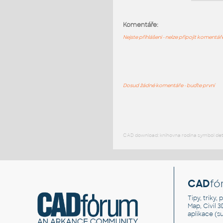
Komentáře:
Nejste přihlášeni - nelze připojit komentá
Dosud žádné komentáře - buďte první
CAD download: knihovna rodina symbol detai
CAD
fó
Tipy, triky
Map, Civil 
aplikace (