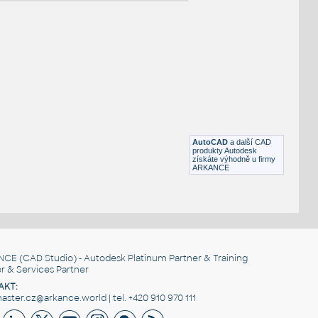
NÉ BLOKY
:
A 3 3 00
:
Skříně Assist lamino A 3 3 00 UNSPSC:30161806 SfB:820
(1882×460×1300)
AutoCAD
a další CAD
DWG
Kancelář
produkty Autodesk
získáte výhodně u firmy
ARKANCE
A 2 3 02
:
Skříně Assist lamino A 2 3 02 UNSPSC:30161806 SfB:820
(1882×460×900)
DWG
Kancelář
NCE
(CAD Studio) - Autodesk Platinum Partner & Training
r & Services Partner
AKT:
ster.cz@arkance.world | tel. +420 910 970 111