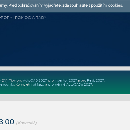
lamy. Před pokračováním vyjadřete, zda souhlasíte s použitím cookies.
 PODPORA | POMOC A RADY
Z+EN)
. Tipy pro
AutoCAD 2027
, pro
Inventor 2027
a pro
Revit 2027
.
řevodníky
.
Kompletní
příkazy
a
proměnné AutoCADu 2027
.
 3 00
(Kancelář)