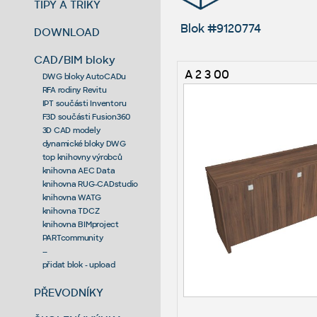
TIPY A TRIKY
Blok #9120774
DOWNLOAD
CAD/BIM bloky
A 2 3 00
DWG bloky AutoCADu
RFA rodiny Revitu
IPT součásti Inventoru
F3D součásti Fusion360
3D CAD modely
dynamické bloky DWG
top knihovny výrobců
knihovna AEC Data
knihovna RUG-CADstudio
knihovna WATG
knihovna TDCZ
knihovna BIMproject
PARTcommunity
--
přidat blok - upload
PŘEVODNÍKY