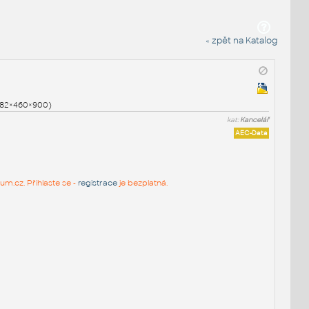
« zpět na Katalog
1882×460×900)
kat:
Kancelář
AEC-Data
um.cz. Přihlaste se -
registrace
je bezplatná.