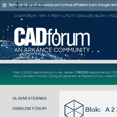
Tento portál využívá cookies pro funkce přihlášení a pro Google rek
CAD FÓRUM - TIPY A TRIKY | UTILITY | DISKUZE | BLOKY |
Přes 123.000 registrovaných u nás, celkem
1.130.000
registrovaných (C
Nový
Kalkulátor nosníků
,
Spirograf generátor
a
Regresní křivky
v sekci
P
HLAVNÍ STRÁNKA
Blok: A 2
DISKUZNÍ FÓRUM