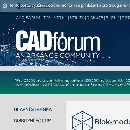
Tento portál využívá cookies pro funkce přihlášení a pro Google rek
CAD FÓRUM - TIPY A TRIKY | UTILITY | DISKUZE | BLOKY |
Přes 123.000 registrovaných u nás, celkem
1.130.000
registrovaných (C
Nový
Kalkulátor nosníků
,
Spirograf generátor
a
Regresní křivky
v sekci
P
HLAVNÍ STRÁNKA
Blok-mode
DISKUZNÍ FÓRUM