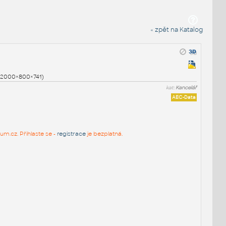
« zpět na Katalog
0 (2000×800×741)
kat:
Kancelář
AEC-Data
um.cz. Přihlaste se -
registrace
je bezplatná.