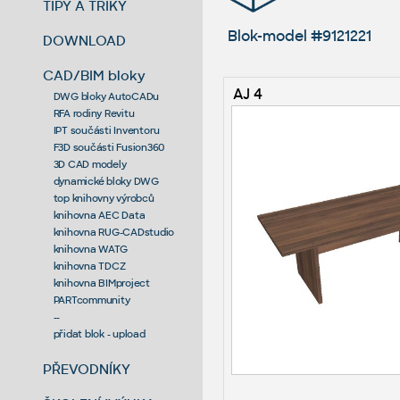
TIPY A TRIKY
Blok-model #9121221
DOWNLOAD
CAD/BIM bloky
AJ 4
DWG bloky AutoCADu
RFA rodiny Revitu
IPT součásti Inventoru
F3D součásti Fusion360
3D CAD modely
dynamické bloky DWG
top knihovny výrobců
knihovna AEC Data
knihovna RUG-CADstudio
knihovna WATG
knihovna TDCZ
knihovna BIMproject
PARTcommunity
--
přidat blok - upload
PŘEVODNÍKY