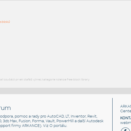
ře bloků
PODOB
AJ 4
:
Stoly a stolky Assist lamino AJ 4 UNSPSC:56101519 SfB:820
(2000×800×741)
DWG
Kancelář
AJ 3
:
Stoly a stolky Assist lamino AJ 3 UNSPSC:56101519 SfB:820
(1400×800×741)
l součást prvek stafáž výkres kategorie kolekce free block library
DWG
Kancelář
rum
ARKA
Cente
, podpora, pomoc a rady pro AutoCAD, LT, Inventor, Revit,
KONT
3D, 3ds Max, Fusion, Forma, Vault, PowerMill a další Autodesk
webma
support firmy ARKANCE). Viz
O portálu
.