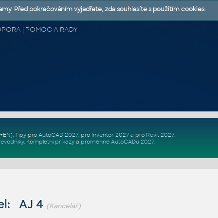
lamy. Před pokračováním vyjadřete, zda souhlasíte s použitím cookies.
 PODPORA | POMOC A RADY
Z+EN)
. Tipy pro
AutoCAD 2027
, pro
Inventor 2027
a pro
Revit 2027
.
řevodníky
.
Kompletní
příkazy
a
proměnné AutoCADu 2027
.
l: AJ 4
(Kancelář)