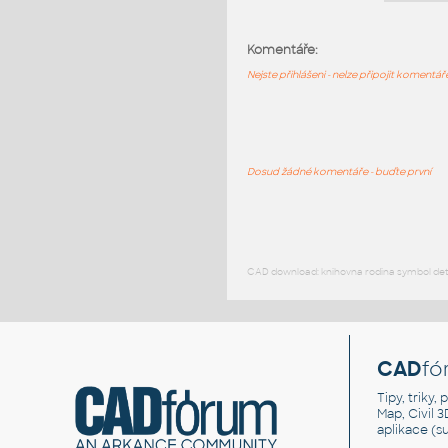
Komentáře:
Nejste přihlášeni - nelze připojit komentá
Dosud žádné komentáře - buďte první
CAD download: knihovna rodina symbol detai
CAD
fó
Tipy, triky
Map, Civil 
aplikace (