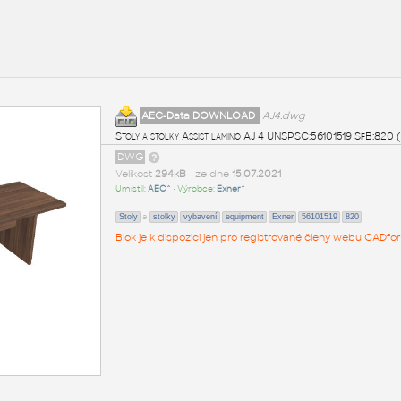
AEC-Data DOWNLOAD
AJ4.dwg
Stoly a stolky Assist lamino AJ 4 UNSPSC:56101519 SfB:82
DWG
Velikost
294kB
• ze dne
15.07.2021
Umístil:
AEC^
• Výrobce:
Exner^
a
Stoly
stolky
vybavení
equipment
Exner
56101519
820
Blok je k dispozici jen pro registrované členy webu CADfor