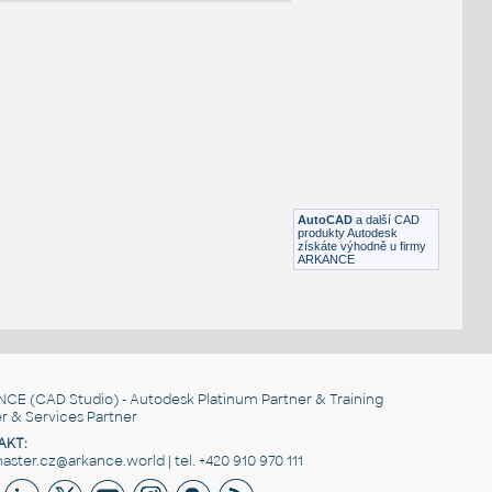
NÉ BLOKY
:
AJ 3
:
Stoly a stolky Assist lamino AJ 3 UNSPSC:56101519 SfB:820
(1400×800×741)
AutoCAD
a další CAD
DWG
Kancelář
produkty Autodesk
získáte výhodně u firmy
ARKANCE
AJ 2
:
Stoly a stolky Assist lamino AJ 2 UNSPSC:56101519 SfB:820
(1200×800×501)
DWG
Kancelář
NCE
(CAD Studio) - Autodesk Platinum Partner & Training
r & Services Partner
AKT:
ster.cz@arkance.world | tel. +420 910 970 111