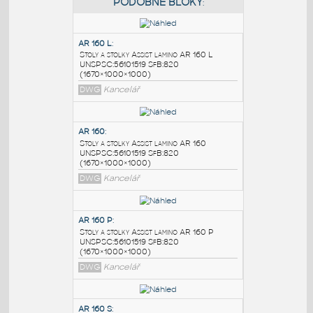
PODOBNÉ BLOKY
:
AR 160 L
:
Stoly a stolky Assist lamino AR 160 L
UNSPSC:56101519 SfB:820
(1670×1000×1000)
DWG
Kancelář