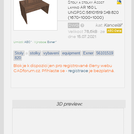
Stoly a stolky Assist
lamino AR 160 L
UNSPSC:56101519 SfB:820
(1670×1000×1000)
DWG
kat:
Kancelář
Velikost
78,6kB
• ze
AEC-Data
dne
15.07.2021
Umístil:
AEC^
• Výrobce:
Exner^
a
Stoly
stolky
vybavení
equipment
Exner
56101519
820
Blok je k dispozici jen pro registrované členy webu
CADforum.cz. Přihlaste se -
registrace
je bezplatná.
3D preview: