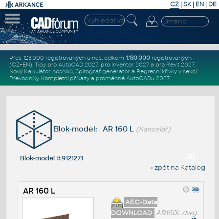
CZ
|
SK
|
EN
|
DE
Přes 123.000 registrovaných u nás, celkem
1.130.000
registrovaných
(CZ+EN)
. Tipy pro
AutoCAD 2027
, pro
Inventor 2027
a pro
Revit 2027
.
Nový
Kalkulátor nosníků
,
Spirograf generátor
a
Regresní křivky
v sekci
Převodníky
.
Kompletní
příkazy
a
proměnné AutoCADu 2027
.
Blok-model: AR 160 L
(Kancelář)
Blok-model #9121271
« zpět na Katalog
AR 160 L
AEC-Data
DOWNLOAD
AR160L.dwg