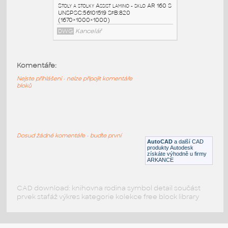
AR 160
:
Stoly a stolky Assist lamino AR 160
UNSPSC:56101519 SfB:820
(1670×1000×1000)
DWG
Kancelář
Komentáře:
Nejste přihlášeni - nelze připojit komentáře
AR 160 P
:
bloků
Stoly a stolky Assist lamino AR 160 P
UNSPSC:56101519 SfB:820
(1670×1000×1000)
DWG
Kancelář
Dosud žádné komentáře - buďte první
AutoCAD
a další CAD
produkty Autodesk
získáte výhodně u firmy
AR 160 S
:
ARKANCE
Stoly a stolky Assist lamino - sklo AR 160 S
UNSPSC:56101519 SfB:820
(1670×1000×1000)
CAD download: knihovna rodina symbol detail součást
prvek stafáž výkres kategorie kolekce free block library
DWG
Kancelář