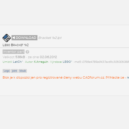
◄ DOWNLOAD
Bracket 1x2.ipt
Lego Bracket 1x2
Inventor part
Velikost
538kB
• ze dne
02.06.2012
Umístil:
LatCh^
• Autor:
K.Arreguin
• Výrobce:
LEGO^
•
md5: 0799e4789a9437ac61c30500508
Lego
joint
kloub
Blok je k dispozici jen pro registrované členy webu CADforum.cz. Přihlaste se -
r