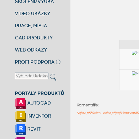
ŠKOLENÍ/VÝUKA
VIDEO UKÁZKY
PRÁCE, MÍSTA
CAD PRODUKTY
WEB ODKAZY
PROFI PODPORA
ⓘ
PORTÁLY PRODUKTŮ
AUTOCAD
Komentáře:
Nejste přihlášeni - nelze připojit komentá
INVENTOR
REVIT