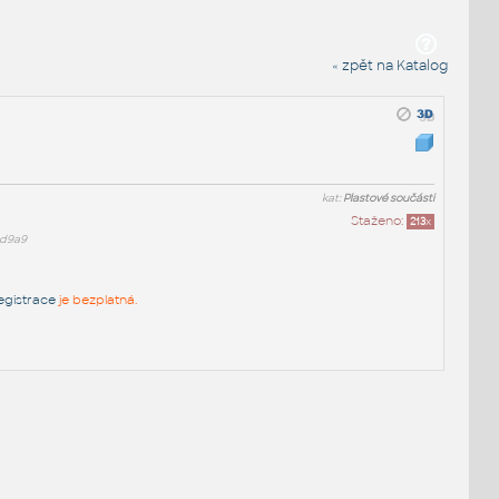
« zpět na Katalog
kat:
Plastové součásti
Staženo:
213
x
8d9a9
egistrace
je bezplatná.