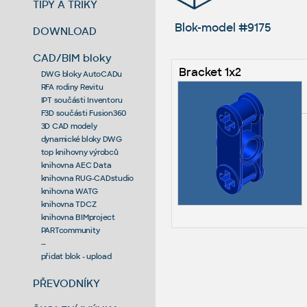
TIPY A TRIKY
Blok-model #9175
DOWNLOAD
CAD/BIM bloky
Bracket 1x2
DWG bloky AutoCADu
RFA rodiny Revitu
IPT součásti Inventoru
F3D součásti Fusion360
3D CAD modely
dynamické bloky DWG
top knihovny výrobců
knihovna AEC Data
knihovna RUG-CADstudio
knihovna WATG
knihovna TDCZ
knihovna BIMproject
PARTcommunity
--
přidat blok - upload
PŘEVODNÍKY