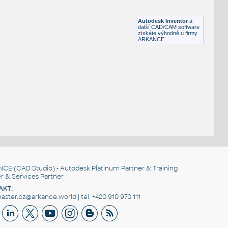
Lego Bracket 1x1 long
IPT
Plastové součásti
Autodesk Inventor
a
další CAD/CAM software
získáte výhodně u firmy
ARKANCE
NCE
(CAD Studio) - Autodesk Platinum Partner & Training
r & Services Partner
AKT:
ster.cz@arkance.world | tel. +420 910 970 111