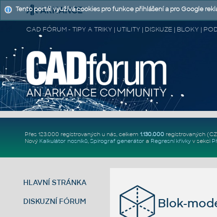
Tento portál využívá cookies pro funkce přihlášení a pro Google rek
CAD FÓRUM - TIPY A TRIKY | UTILITY | DISKUZE | BLOKY |
Přes 123.000 registrovaných u nás, celkem
1.130.000
registrovaných (C
Nový
Kalkulátor nosníků
,
Spirograf generátor
a
Regresní křivky
v sekci
P
HLAVNÍ STRÁNKA
Blok-mode
DISKUZNÍ FÓRUM