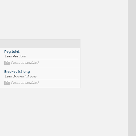
NÉ BLOKY
:
Peg Joint
:
Lego Peg Joint
IPT
Plastové součásti
Bracket 1x1 long
: