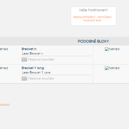
Vaše hodnocení:
Nejste přihlášeni - nemůžete
hodnotit blok
PODOB
Bracket n
:
ře bloků
Lego Bracket n
IPT
Plastové součásti
Bracket Y long
: