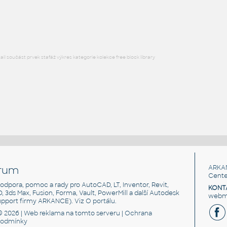
Lego Bracket Y long
IPT
Plastové součásti
l součást prvek stafáž výkres kategorie kolekce free block library
rum
ARKA
Cente
, podpora, pomoc a rady pro AutoCAD, LT, Inventor, Revit,
KONT
3D, 3ds Max, Fusion, Forma, Vault, PowerMill a další Autodesk
webma
support firmy ARKANCE). Viz
O portálu
.
© 2026 |
Web reklama
na tomto serveru |
Ochrana
podmínky