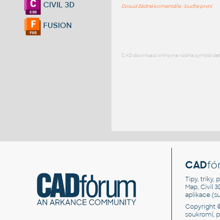
CIVIL 3D
Dosud žádné komentáře - buďte první
FUSION
CAD download: knihovna rodina symbol detai
CAD
fó
Tipy, triky
Map, Civil 
aplikace (
Copyright 
soukromí, 