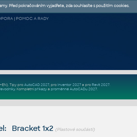
lamy. Před pokračováním vyjadřete, zda souhlasíte s použitím cookies.
 PODPORA | POMOC A RADY
Z+EN)
. Tipy pro
AutoCAD 2027
, pro
Inventor 2027
a pro
Revit 2027
.
řevodníky
.
Kompletní
příkazy
a
proměnné AutoCADu 2027
.
l: Bracket 1x2
(Plastové součásti)